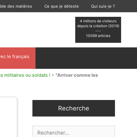
able des matières
Ce que je déteste
Qui suis-je ?
4 millions de visiteurs
depuis la création (2019)
---
10069 articles
ec le français
militaires ou soldats !
>
"Arriver comme les
Recherche
Rechercher :