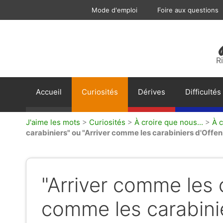
Aller
Mode d'emploi
Foire aux questions
au
contenu
R
Accueil
Curiosités
Dérives
Difficultés
J'aime les mots
>
Curiosités
>
À croire que nous...
>
À 
carabiniers" ou "Arriver comme les carabiniers d'Offe
"Arriver comme les c
comme les carabini