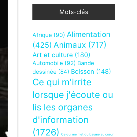
Mots-clés
Alimentation
Afrique
(90)
Animaux
(717)
(425)
Art et culture
(180)
Automobile
(92)
Bande
Boisson
(148)
dessinée
(84)
Ce qui m'irrite
lorsque j'écoute ou
lis les organes
d'information
(1726)
Ce qui me met du baume au coeur