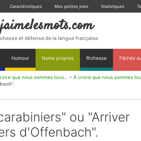
Caractéristiques
Mes petites joies
Statistiques
T
jaimelesmots.com
ichesse et défense de la langue française
Humour
Noms propres
Richesse
Fâchés av
croire que nous sommes tous...
>
À croire que nous sommes tous 
nbach".
arabiniers" ou "Arriver
ers d'Offenbach".