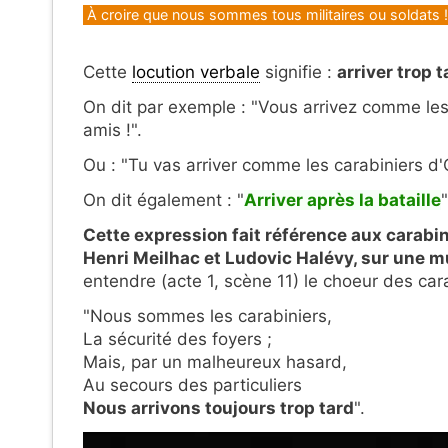
Catégories
À croire que nous sommes tous militaires ou soldats !
Cette
locution verbale
signifie :
arriver trop t
On dit par exemple : "Vous arrivez comme les 
amis !".
Ou : "Tu vas arriver comme les carabiniers d
On dit également : "
Arriver après la bataille
Cette expression fait référence aux carabini
Henri Meilhac et Ludovic Halévy, sur une
entendre (acte 1, scène 11) le choeur des car
"Nous sommes les carabiniers,
La sécurité des foyers ;
Mais, par un malheureux hasard,
Au secours des particuliers
Nous arrivons toujours trop tard
".