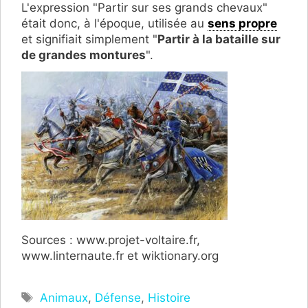
L'expression "Partir sur ses grands chevaux"
était donc, à l'époque, utilisée au
sens propre
et signifiait simplement "
Partir à la bataille sur
de grandes montures
".
Sources : www.projet-voltaire.fr,
www.linternaute.fr et wiktionary.org
Étiquettes
Animaux
,
Défense
,
Histoire