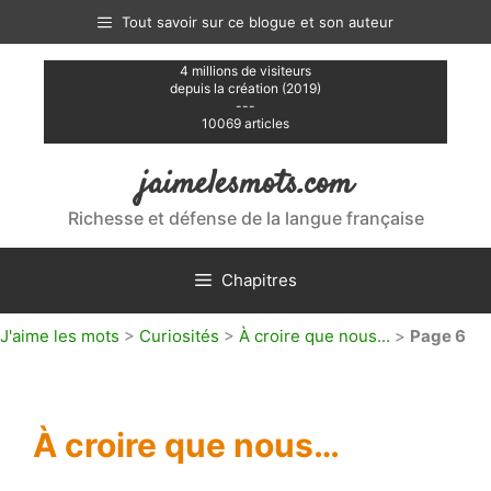
Aller
Tout savoir sur ce blogue et son auteur
au
contenu
4 millions de visiteurs
depuis la création (2019)
---
10069 articles
jaimelesmots.com
Richesse et défense de la langue française
Chapitres
J'aime les mots
>
Curiosités
>
À croire que nous...
>
Page 6
À croire que nous…