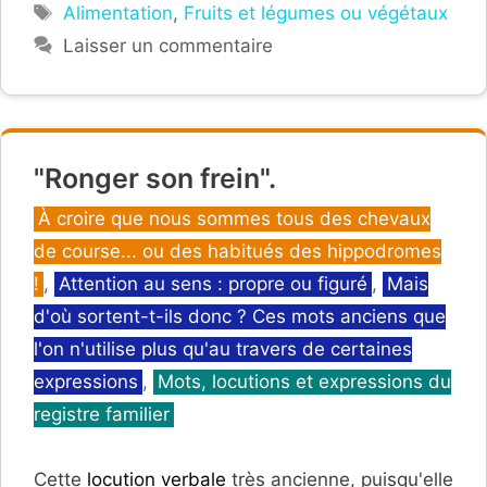
Étiquettes
Alimentation
,
Fruits et légumes ou végétaux
Laisser un commentaire
"Ronger son frein".
Catégories
À croire que nous sommes tous des chevaux
de course... ou des habitués des hippodromes
!
,
Attention au sens : propre ou figuré
,
Mais
d'où sortent-t-ils donc ? Ces mots anciens que
l'on n'utilise plus qu'au travers de certaines
expressions
,
Mots, locutions et expressions du
registre familier
Cette
locution verbale
très ancienne, puisqu'elle