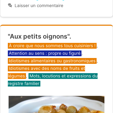
Laisser un commentaire
"Aux petits oignons".
Catégories
À croire que nous sommes tous cuisiniers !
,
Attention au sens : propre ou figuré
,
Idiotismes alimentaires ou gastronomiques
,
Idiotismes avec des noms de fruits et
légumes
,
Mots, locutions et expressions du
registre familier