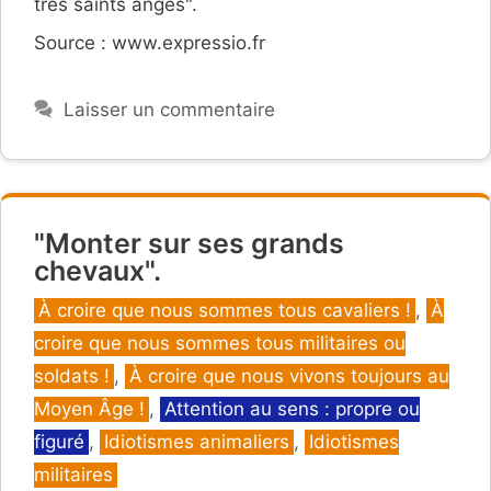
très saints anges".
Source : www.expressio.fr
Laisser un commentaire
"Monter sur ses grands
chevaux".
Catégories
À croire que nous sommes tous cavaliers !
,
À
croire que nous sommes tous militaires ou
soldats !
,
À croire que nous vivons toujours au
Moyen Âge !
,
Attention au sens : propre ou
figuré
,
Idiotismes animaliers
,
Idiotismes
militaires