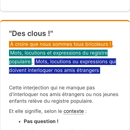
"Des clous !"
Catégories
À croire que nous sommes tous bricoleurs !
,
Mots, locutions et expressions du registre
populaire
,
Mots, locutions ou expressions qui
doivent interloquer nos amis étrangers
Cette interjection qui ne manque pas
d'interloquer nos amis étrangers ou nos jeunes
enfants relève du registre populaire.
Et elle signifie, selon le
contexte
:
Pas question !