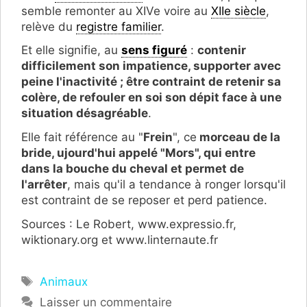
semble remonter au XIVe voire au
XIIe siècle
,
relève du
registre familier
.
Et elle signifie, au
sens figuré
:
contenir
difficilement son impatience, supporter avec
peine l'inactivité ; être contraint de retenir sa
colère, de refouler en soi son dépit face à une
situation désagréable
.
Elle fait référence au "
Frein
", ce
morceau de la
bride, ujourd'hui appelé "Mors", qui entre
dans la bouche du cheval et permet de
l'arrêter
, mais qu'il a tendance à ronger lorsqu'il
est contraint de se reposer et perd patience.
Sources : Le Robert, www.expressio.fr,
wiktionary.org et www.linternaute.fr
Étiquettes
Animaux
Laisser un commentaire