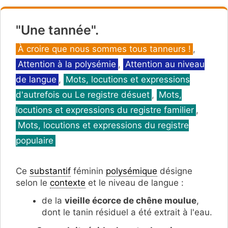
"Une tannée".
Catégories
À croire que nous sommes tous tanneurs !
,
Attention à la polysémie
,
Attention au niveau
de langue
,
Mots, locutions et expressions
d'autrefois ou Le registre désuet
,
Mots,
locutions et expressions du registre familier
,
Mots, locutions et expressions du registre
populaire
Ce
substantif
féminin
polysémique
désigne
selon le
contexte
et le niveau de langue :
de la
vieille écorce de chêne moulue
,
dont le tanin résiduel a été extrait à l'eau.