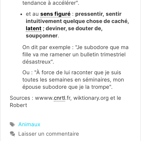
tendance à accélérer".
et au
sens figuré
:
pressentir,
sentir
intuitivement quelque chose de caché,
latent
; deviner, se douter de,
soupçonner
.
On dit par exemple : "Je subodore que ma
fille va me ramener un bulletin trimestriel
désastreux".
Ou : "À force de lui raconter que je suis
toutes les semaines en séminaires, mon
épouse subodore que je la trompe".
Sources : wwww.
cnrtl
.fr, wiktionary.org et le
Robert
Étiquettes
Animaux
Laisser un commentaire