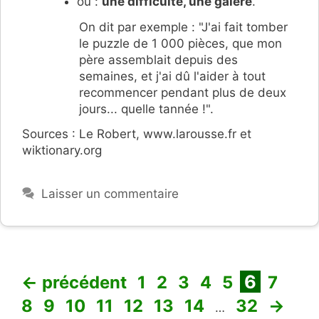
ou :
une difficulté, une galère
.
On dit par exemple : "J'ai fait tomber
le puzzle de 1 000 pièces, que mon
père assemblait depuis des
semaines, et j'ai dû l'aider à tout
recommencer pendant plus de deux
jours... quelle tannée !".
Sources : Le Robert, www.larousse.fr et
wiktionary.org
Laisser un commentaire
Page
Page
Page
Page
Page
Page
Page
Pag
6
←
précédent
1
2
3
4
5
7
Page
Page
Page
Page
Page
Page
Page
8
9
10
11
12
13
14
32
→
…