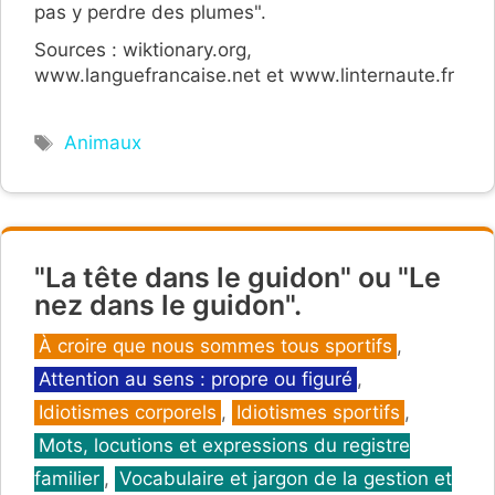
pas y perdre des plumes".
Sources : wiktionary.org,
www.languefrancaise.net et www.linternaute.fr
Étiquettes
Animaux
"La tête dans le guidon" ou "Le
nez dans le guidon".
Catégories
À croire que nous sommes tous sportifs
,
Attention au sens : propre ou figuré
,
Idiotismes corporels
,
Idiotismes sportifs
,
Mots, locutions et expressions du registre
familier
,
Vocabulaire et jargon de la gestion et