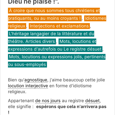
Dieu ne plaise !".
Catégories
À croire que nous sommes tous chrétiens et
pratiquants, ou au moins croyants !
,
Idiotismes
religieux
,
Interjections et exclamations
,
L'héritage langagier de la littérature et du
théâtre. Articles divers
,
Mots, locutions et
expressions d'autrefois ou Le registre désuet
,
Mots, locutions ou expressions jolis, pertinents
ou sous-employés
Bien qu'
agnostique
, j'aime beaucoup cette jolie
locution interjective
en forme d'idiotisme
religieux.
Appartenant
de nos jours
au registre
désuet
,
elle signifie :
espérons que cela n'arrivera pas
!