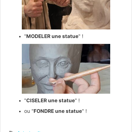
"
MODELER une statue
" !
"
CISELER une statue
" !
ou "
FONDRE une statue
" !
Étiquettes