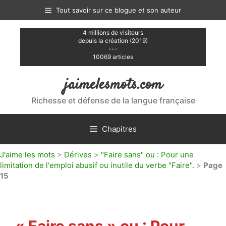
Aller
Tout savoir sur ce blogue et son auteur
au
contenu
4 millions de visiteurs
depuis la création (2019)
---
10069 articles
jaimelesmots.com
Richesse et défense de la langue française
Chapitres
J'aime les mots
>
Dérives
>
"Faire sans" ou : Pour une
limitation de l'emploi abusif ou inutile du verbe "Faire".
>
Page
15
« Faire sans » ou : Pour