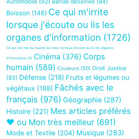
Automobile
(92)
Bande dessinée
(84)
Ce qui m'irrite
Boisson
(148)
lorsque j'écoute ou lis les
organes d'information
(1726)
Ce qui me met du baume au coeur lorsque j’écoute ou lis les organes
Corps
Cinéma
(376)
d’information
(9)
humain
(589)
Droit Justice
Couleurs
(50)
Défense
(218)
Fruits et légumes ou
(83)
Fâchés avec le
végétaux
(188)
français
(976)
Géographie
(287)
Mes articles préférés
Histoire
(221)
❤ ou Mon très meilleur
(691)
Musique
(283)
Mode et Textile
(204)