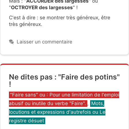
Mais : "
ACCORDER des largesses
" ou
"
OCTROYER des largesses
" !
C'est à dire : se montrer très généreux, être
très généreux.
Laisser un commentaire
Ne dites pas : "Faire des potins"
!
Catégories
"Faire sans" ou : Pour une limitation de l'emploi
abusif ou inutile du verbe "Faire".
,
Mots,
locutions et expressions d'autrefois ou Le
registre désuet