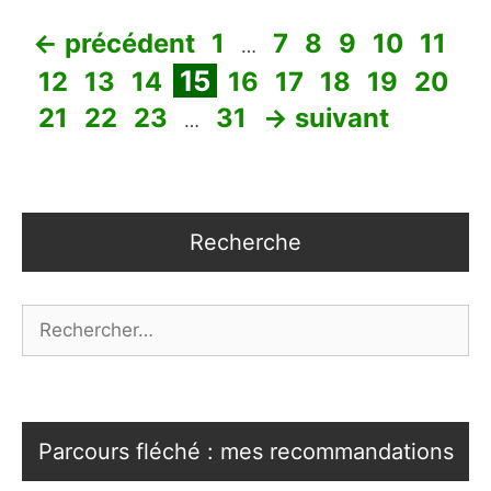
Page
Page
Page
Page
Page
Page
←
précédent
1
7
8
9
10
11
…
Page
Page
Page
Page
Page
Page
Page
Page
Page
15
12
13
14
16
17
18
19
20
Page
Page
Page
Page
21
22
23
31
→
suivant
…
Recherche
Rechercher :
Parcours fléché : mes recommandations