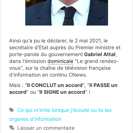
Ainsi qu'a pu le déclarer, le 2 mai 2021, le
secrétaire d'Etat auprès du Premier ministre et
porte-parole du gouvernement
Gabriel Attal
,
dans l'émission
dominicale
"Le grand rendez-
vous", sur la chaîne de télévision française
d'information en continu CNews.
Mais : "
Il CONCLUT un accord
", "
Il PASSE un
accord
" ou "
Il SIGNE un accord
" !
Étiquettes
Ce qui m'irrite lorsque j'écoute ou lis les
organes d'information
Laisser un commentaire