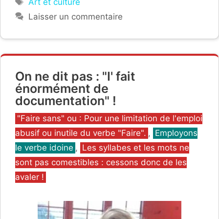
Art et culture
Laisser un commentaire
On ne dit pas : "I' fait
énormément de
documentation" !
Catégories
"Faire sans" ou : Pour une limitation de l'emploi
abusif ou inutile du verbe "Faire".
,
Employons
le verbe idoine
,
Les syllabes et les mots ne
sont pas comestibles : cessons donc de les
avaler !