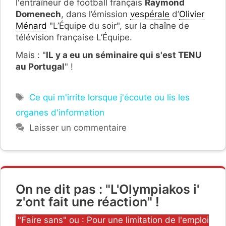
l'entraîneur de football français
Raymond
Domenech
, dans l’émission
vespérale
d’
Olivier
Ménard
"L’Équipe du soir", sur la chaîne de
télévision française L’Équipe.
Mais : "
IL y a eu un séminaire qui s'est TENU
au Portugal
" !
Étiquettes
Ce qui m'irrite lorsque j'écoute ou lis les
organes d'information
Laisser un commentaire
On ne dit pas : "L'Olympiakos i'
z'ont fait une réaction" !
Catégories
"Faire sans" ou : Pour une limitation de l'emploi