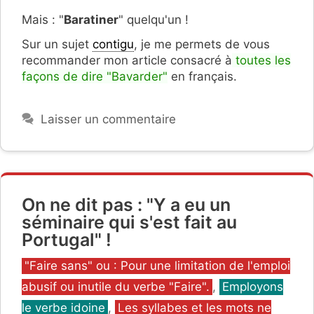
Mais : "
Baratiner
" quelqu'un !
Sur un sujet
contigu
, je me permets de vous
recommander mon article consacré à
toutes les
façons de dire "Bavarder"
en français.
Laisser un commentaire
On ne dit pas : "Y a eu un
séminaire qui s'est fait au
Portugal" !
Catégories
"Faire sans" ou : Pour une limitation de l'emploi
abusif ou inutile du verbe "Faire".
,
Employons
le verbe idoine
,
Les syllabes et les mots ne