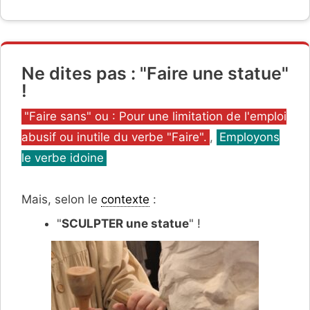
Ne dites pas : "Faire une statue"
!
Catégories
"Faire sans" ou : Pour une limitation de l'emploi
abusif ou inutile du verbe "Faire".
,
Employons
le verbe idoine
Mais, selon le
contexte
:
"
SCULPTER une statue
" !