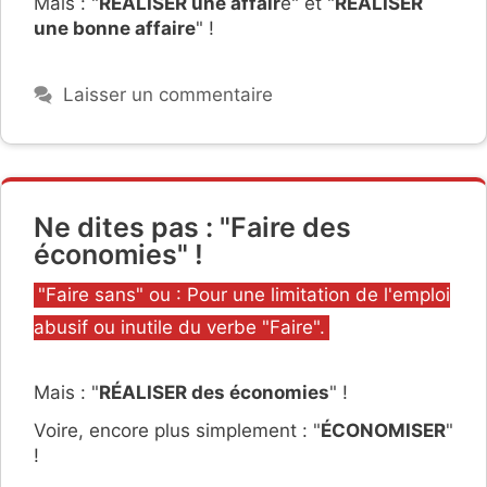
Mais : "
RÉALISER une affair
e" et "
RÉALISER
une bonne affaire
" !
Laisser un commentaire
Ne dites pas : "Faire des
économies" !
Catégories
"Faire sans" ou : Pour une limitation de l'emploi
abusif ou inutile du verbe "Faire".
Mais : "
RÉALISER des économies
" !
Voire, encore plus simplement : "
ÉCONOMISER
"
!