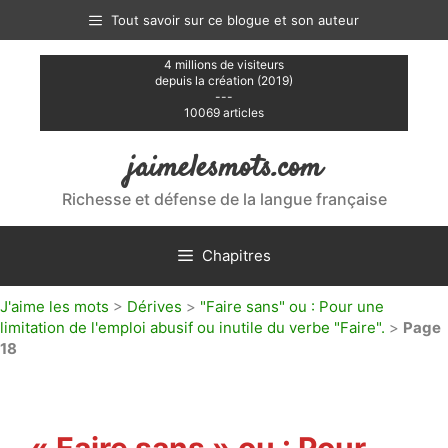
Aller
Tout savoir sur ce blogue et son auteur
au
contenu
4 millions de visiteurs
depuis la création (2019)
---
10069 articles
jaimelesmots.com
Richesse et défense de la langue française
Chapitres
J'aime les mots
>
Dérives
>
"Faire sans" ou : Pour une
limitation de l'emploi abusif ou inutile du verbe "Faire".
>
Page
18
« Faire sans » ou : Pour