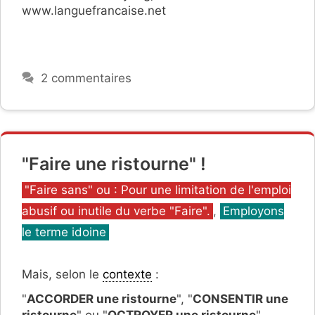
www.languefrancaise.net
2 commentaires
"Faire une ristourne" !
Catégories
"Faire sans" ou : Pour une limitation de l'emploi
abusif ou inutile du verbe "Faire".
,
Employons
le terme idoine
Mais, selon le
contexte
:
"
ACCORDER une ristourne
", "
CONSENTIR une
ristourne
" ou "
OCTROYER une ristourne
".