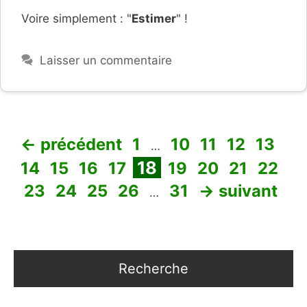
Voire simplement : "
Estimer
" !
Laisser un commentaire
Page
Page
Page
Page
Page
Pa
←
précédent
1
10
11
12
13
…
Page
Page
Page
Page
Page
Page
Page
Page
18
14
15
16
17
19
20
21
22
Page
Page
Page
Page
Page
23
24
25
26
31
→
suivant
…
Recherche