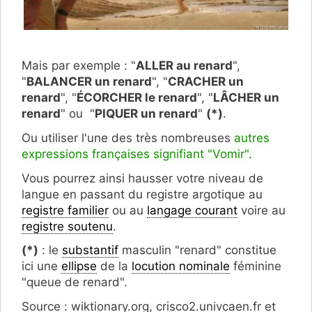
Mais par exemple : "
ALLER au renard
",
"
BALANCER un renard
", "
CRACHER un
renard
", "
ÉCORCHER le renard
", "
LÂCHER un
renard
" ou "
PIQUER un renard
"
(*)
.
Ou utiliser l'une des très nombreuses
autres
expressions françaises signifiant "Vomir"
.
Vous pourrez ainsi hausser votre niveau de
langue en passant du registre argotique au
registre familier
ou au
langage courant
voire au
registre soutenu
.
(*)
: le
substantif
masculin "renard" constitue
ici une
ellipse
de la
locution nominale
féminine
"queue de renard".
Source : wiktionary.org, crisco2.univcaen.fr et