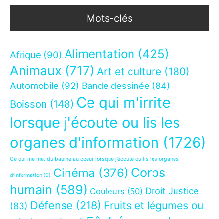
Mots-clés
Alimentation
(425)
Afrique
(90)
Animaux
(717)
Art et culture
(180)
Automobile
(92)
Bande dessinée
(84)
Ce qui m'irrite
Boisson
(148)
lorsque j'écoute ou lis les
organes d'information
(1726)
Ce qui me met du baume au coeur lorsque j’écoute ou lis les organes
Corps
Cinéma
(376)
d’information
(9)
humain
(589)
Droit Justice
Couleurs
(50)
Défense
(218)
Fruits et légumes ou
(83)