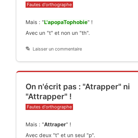
Catégories
Fautes d'orthographe
Mais : "
L'apopaTophobie
" !
Avec un "t" et non un "th".
Laisser un commentaire
On n'écrit pas : "Atrapper" ni
"Attrapper" !
Catégories
Fautes d'orthographe
Mais : "
Attraper
" !
Avec deux "t" et un seul "p".