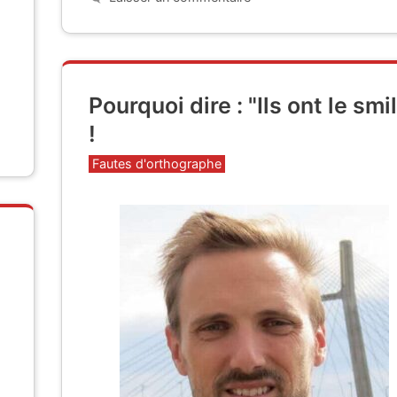
Pourquoi dire : "Ils ont le smi
!
Catégories
Fautes d'orthographe