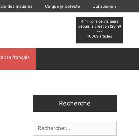
able des matières
Ce que je déteste
Qui suis-je ?
4 millions de visiteurs
depuis la création (2019)
---
10069 articles
ec le français
Recherche
Rechercher :