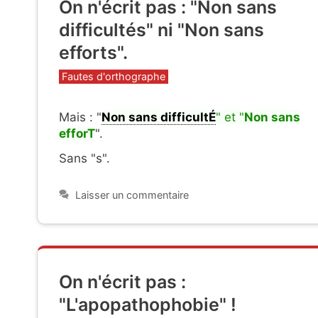
On n'écrit pas : "Non sans
difficultés" ni "Non sans
efforts".
Catégories
Fautes d'orthographe
Mais : "
Non sans difficultÉ
" et "
Non sans
efforT
".
Sans "s".
Laisser un commentaire
On n'écrit pas :
"L'apopathophobie" !