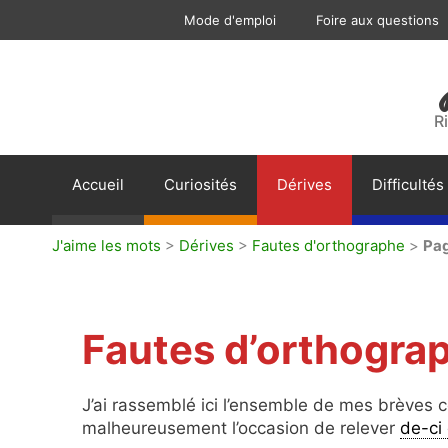
Aller
Mode d'emploi
Foire aux questions
au
contenu
R
Accueil
Curiosités
Dérives
Difficultés
J'aime les mots
>
Dérives
>
Fautes d'orthographe
>
Pa
Fautes d’orthogra
J’ai rassemblé ici l’ensemble de mes brèves c
malheureusement l’occasion de relever
de-ci