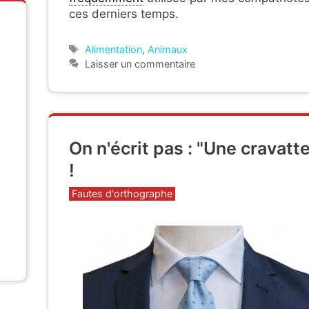
ces derniers temps.
Étiquettes
Alimentation
,
Animaux
Laisser un commentaire
On n'écrit pas : "Une cravatt
!
Catégories
Fautes d'orthographe