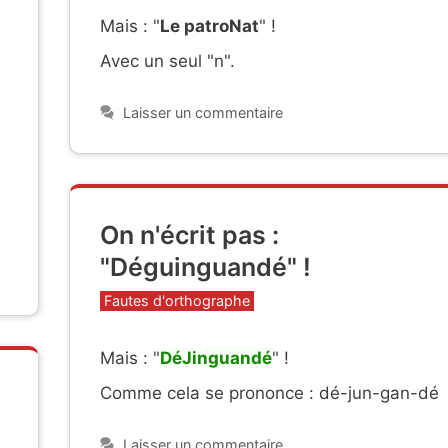
Mais : "
Le patroNat
" !
Avec un seul "n".
Laisser un commentaire
On n'écrit pas :
"Déguinguandé" !
Catégories
Fautes d'orthographe
Mais : "
DéJinguandé
" !
Comme cela se prononce : dé-jun-gan-dé
Laisser un commentaire