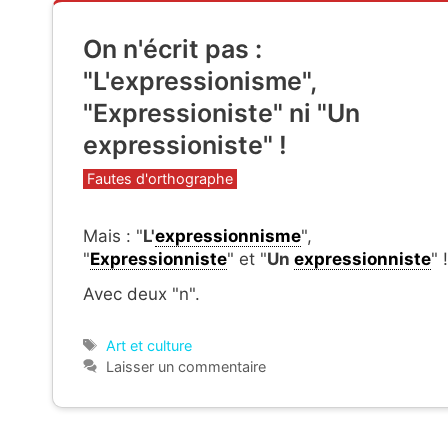
On n'écrit pas :
"L'expressionisme",
"Expressioniste" ni "Un
expressioniste" !
Catégories
Fautes d'orthographe
Mais : "
L'
expressionnisme
",
"
Expressionniste
" et "
Un
expressionniste
" !
Avec deux "n".
Étiquettes
Art et culture
Laisser un commentaire