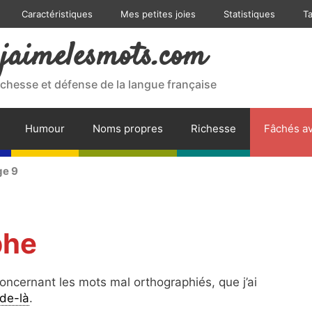
Caractéristiques
Mes petites joies
Statistiques
T
jaimelesmots.com
ichesse et défense de la langue française
Humour
Noms propres
Richesse
Fâchés av
ge 9
phe
oncernant les mots mal orthographiés, que j’ai
 de-là
.