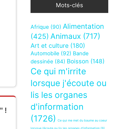
Mots-clés
Alimentation
Afrique
(90)
Animaux
(717)
(425)
Art et culture
(180)
Automobile
(92)
Bande
Boisson
(148)
dessinée
(84)
Ce qui m'irrite
lorsque j'écoute ou
lis les organes
d'information
" !
(1726)
Ce qui me met du baume au coeur
lorsque j’écoute ou lis les organes d’information
(9)