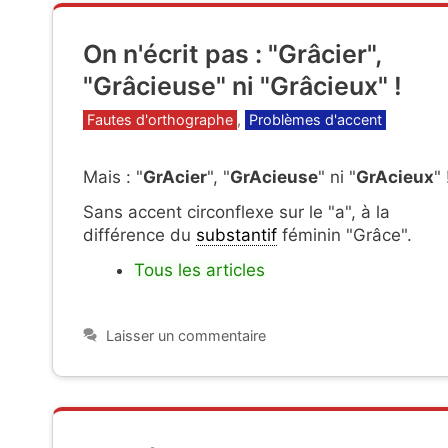
On n'écrit pas : "Grâcier",
"Grâcieuse" ni "Grâcieux" !
Catégories
Fautes d'orthographe
,
Problèmes d'accent
Mais : "
GrAcier
", "
GrAcieuse
" ni "
GrAcieux
" 
Sans accent circonflexe sur le "a", à la
différence du
substantif
féminin "Grâce".
Tous les articles
Laisser un commentaire