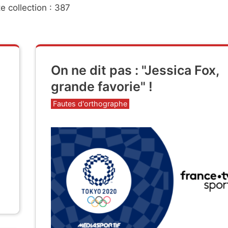
e collection : 387
On ne dit pas : "Jessica Fox,
grande favorie" !
Catégories
Fautes d'orthographe