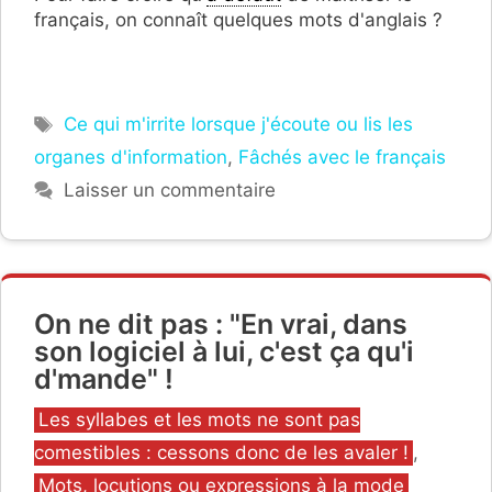
français, on connaît quelques mots d'anglais ?
Étiquettes
Ce qui m'irrite lorsque j'écoute ou lis les
organes d'information
,
Fâchés avec le français
Laisser un commentaire
On ne dit pas : "En vrai, dans
son logiciel à lui, c'est ça qu'i
d'mande" !
Catégories
Les syllabes et les mots ne sont pas
comestibles : cessons donc de les avaler !
,
Mots, locutions ou expressions à la mode