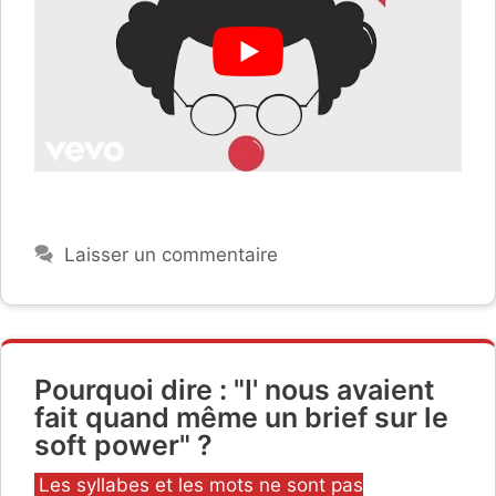
Laisser un commentaire
Pourquoi dire : "I' nous avaient
fait quand même un brief sur le
soft power" ?
Catégories
Les syllabes et les mots ne sont pas