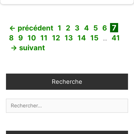
Page
Page
Page
Page
Page
Page
Page
Pag
7
←
précédent
1
2
3
4
5
6
Page
Page
Page
Page
Page
Page
Page
Page
8
9
10
11
12
13
14
15
41
…
→
suivant
Recherche
Rechercher :