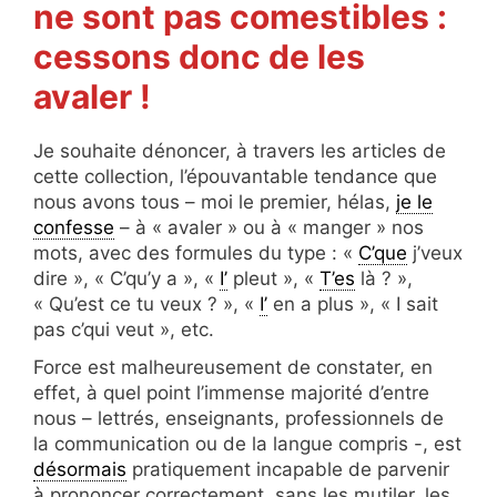
ne sont pas comestibles :
cessons donc de les
avaler !
Je souhaite dénoncer, à travers les articles de
cette collection, l’épouvantable tendance que
nous avons tous – moi le premier, hélas,
je le
confesse
– à « avaler » ou à « manger » nos
mots, avec des formules du type : «
C’que
j’veux
dire », « C’qu’y a », «
I’
pleut », «
T’es
là ? »,
« Qu’est ce tu veux ? », «
I’
en a plus », « I sait
pas c’qui veut », etc.
Force est malheureusement de constater, en
effet, à quel point l’immense majorité d’entre
nous – lettrés, enseignants, professionnels de
la communication ou de la langue compris -, est
désormais
pratiquement incapable de parvenir
à prononcer correctement, sans les mutiler, les