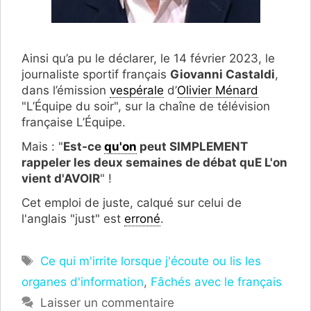
Ainsi qu’a pu le déclarer, le 14 février 2023, le
journaliste sportif français
Giovanni Castaldi
,
dans l’émission
vespérale
d’
Olivier Ménard
"L’Équipe du soir", sur la chaîne de télévision
française L’Équipe.
Mais : "
Est-ce
qu'on
peut SIMPLEMENT
rappeler les deux semaines de débat quE L'on
vient d'AVOIR
" !
Cet emploi de juste, calqué sur celui de
l'anglais "just" est
erroné
.
Étiquettes
Ce qui m'irrite lorsque j'écoute ou lis les
organes d'information
,
Fâchés avec le français
Laisser un commentaire