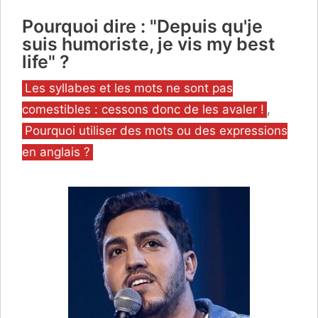
Pourquoi dire : "Depuis qu'je
suis humoriste, je vis my best
life" ?
Catégories
Les syllabes et les mots ne sont pas
comestibles : cessons donc de les avaler !
,
Pourquoi utiliser des mots ou des expressions
en anglais ?