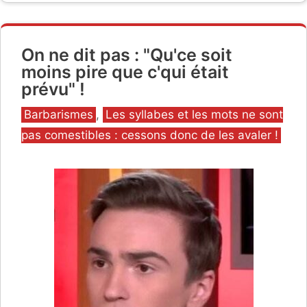
On ne dit pas : "Qu'ce soit
moins pire que c'qui était
prévu" !
Catégories
Barbarismes
,
Les syllabes et les mots ne sont
pas comestibles : cessons donc de les avaler !