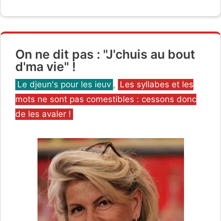
On ne dit pas : "J'chuis au bout
d'ma vie" !
Catégories
Le djeun's pour les ieuv
,
Les syllabes et les
mots ne sont pas comestibles : cessons donc
de les avaler !