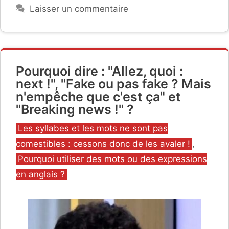
Laisser un commentaire
Pourquoi dire : "Allez, quoi :
next !", "Fake ou pas fake ? Mais
n'empêche que c'est ça" et
"Breaking news !" ?
Catégories
Les syllabes et les mots ne sont pas
comestibles : cessons donc de les avaler !
,
Pourquoi utiliser des mots ou des expressions
en anglais ?