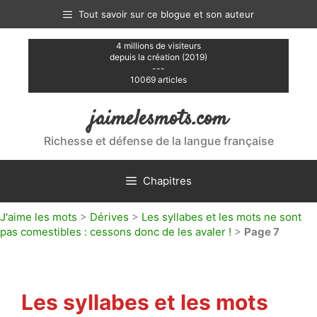
Aller
Tout savoir sur ce blogue et son auteur
au
contenu
4 millions de visiteurs
depuis la création (2019)
---
10069 articles
jaimelesmots.com
Richesse et défense de la langue française
Chapitres
J'aime les mots
>
Dérives
>
Les syllabes et les mots ne sont
pas comestibles : cessons donc de les avaler !
>
Page 7
Les syllabes et les mots