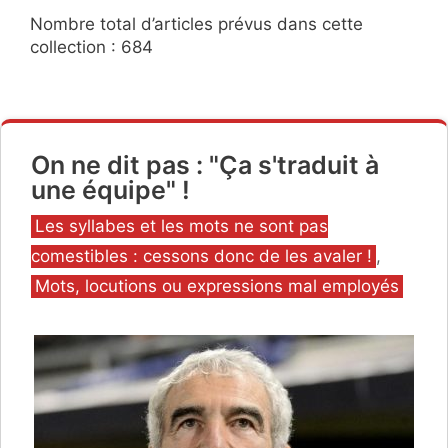
Nombre total d’articles prévus dans cette
collection : 684
On ne dit pas : "Ça s'traduit à
une équipe" !
Catégories
Les syllabes et les mots ne sont pas
comestibles : cessons donc de les avaler !
,
Mots, locutions ou expressions mal employés