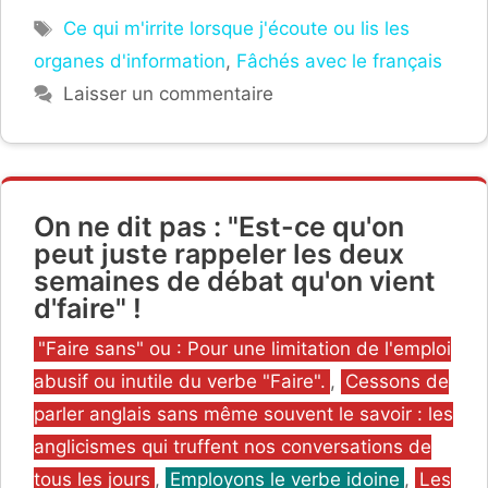
Étiquettes
Ce qui m'irrite lorsque j'écoute ou lis les
organes d'information
,
Fâchés avec le français
Laisser un commentaire
On ne dit pas : "Est-ce qu'on
peut juste rappeler les deux
semaines de débat qu'on vient
d'faire" !
Catégories
"Faire sans" ou : Pour une limitation de l'emploi
abusif ou inutile du verbe "Faire".
,
Cessons de
parler anglais sans même souvent le savoir : les
anglicismes qui truffent nos conversations de
tous les jours
,
Employons le verbe idoine
,
Les