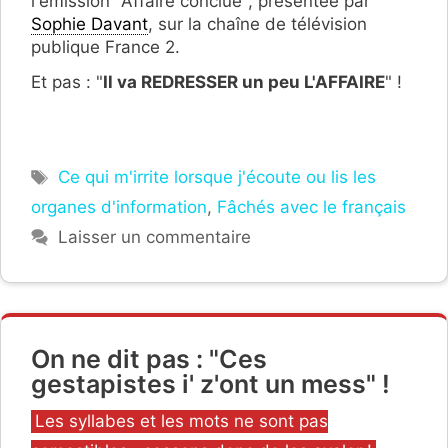
l'émission "Affaire conclue", présentée par
Sophie Davant
, sur la chaîne de télévision
publique France 2.
Et pas : "
Il va REDRESSER un peu L'AFFAIRE
" !
Étiquettes
Ce qui m'irrite lorsque j'écoute ou lis les
organes d'information
,
Fâchés avec le français
Laisser un commentaire
On ne dit pas : "Ces
gestapistes i' z'ont un mess" !
Catégories
Les syllabes et les mots ne sont pas