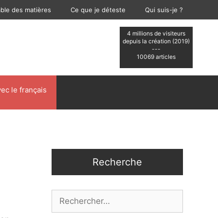
able des matières
Ce que je déteste
Qui suis-je ?
4 millions de visiteurs
depuis la création (2019)
---
10069 articles
ec le français
Recherche
Rechercher :