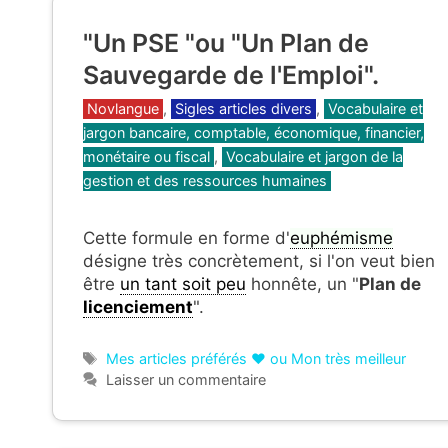
"Un PSE "ou "Un Plan de
Sauvegarde de l'Emploi".
Catégories
Novlangue
,
Sigles articles divers
,
Vocabulaire et
jargon bancaire, comptable, économique, financier,
monétaire ou fiscal
,
Vocabulaire et jargon de la
gestion et des ressources humaines
Cette formule en forme d'
euphémisme
désigne très concrètement, si l'on veut bien
être
un tant soit peu
honnête, un "
Plan de
licenciement
".
Étiquettes
Mes articles préférés ❤ ou Mon très meilleur
Laisser un commentaire