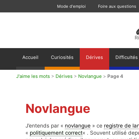
Aller
Mode d'emploi
Foire aux questions
au
contenu
R
Accueil
Curiosités
Dérives
Difficultés
J'aime les mots
>
Dérives
>
Novlangue
>
Page 4
Novlangue
J’entends par «
novlangue
» ce
registre de l
«
politiquement correct
« . Souvent utilisé de