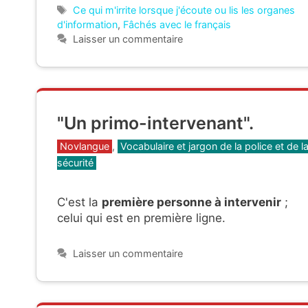
Étiquettes
Ce qui m'irrite lorsque j'écoute ou lis les organes
d'information
,
Fâchés avec le français
Laisser un commentaire
"Un primo-intervenant".
Catégories
Novlangue
,
Vocabulaire et jargon de la police et de l
sécurité
C'est la
première personne à intervenir
;
celui qui est en première ligne.
Laisser un commentaire