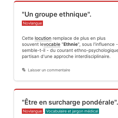
"Un groupe ethnique".
Catégories
Novlangue
Cette
locution
remplace de plus en plus
souvent le
vocable
"
Ethnie
", sous l'influence -
semble-t-il - du
courant ethno-psychologique
partisan d'une a
pproche interdisciplinaire.
Laisser un commentaire
"Être en surcharge pondérale"
Catégories
Novlangue
,
Vocabulaire et jargon médical