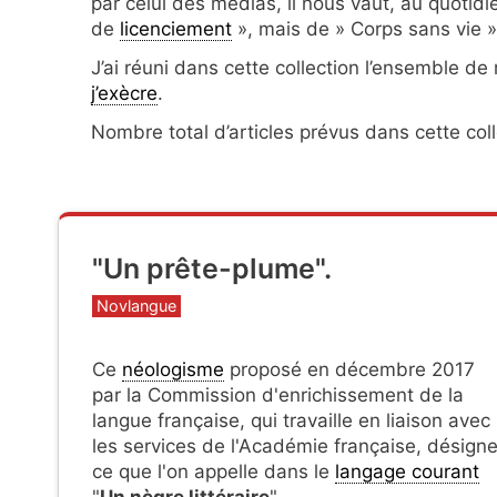
par celui des médias, il nous vaut, au quotid
de
licenciement
», mais de » Corps sans vie »
J’ai réuni dans cette collection l’ensemble d
j’exècre
.
Nombre total d’articles prévus dans cette coll
"Un prête-plume".
Catégories
Novlangue
Ce
néologisme
proposé en décembre 2017
par la Commission d'enrichissement de la
langue française, qui travaille en liaison avec
les services de l'Académie française, désign
ce que l'on appelle dans le
langage courant