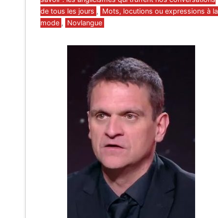
de tous les jours
,
Mots, locutions ou expressions à la
mode
,
Novlangue