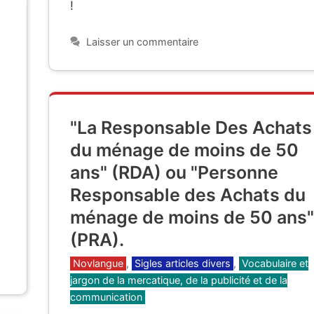
!
Laisser un commentaire
"La Responsable Des Achats
du ménage de moins de 50
ans" (RDA) ou "Personne
Responsable des Achats du
ménage de moins de 50 ans"
(PRA).
Catégories
Novlangue
,
Sigles articles divers
,
Vocabulaire et
jargon de la mercatique, de la publicité et de la
communication