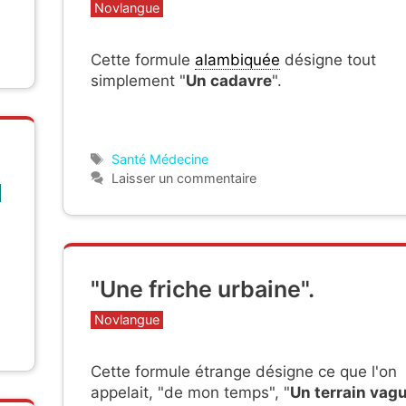
Catégories
Novlangue
Cette formule
alambiquée
désigne tout
simplement "
Un cadavre
".
Étiquettes
Santé Médecine
Laisser un commentaire
a
"Une friche urbaine".
Catégories
Novlangue
Cette formule étrange désigne ce que l'on
appelait, "de mon temps", "
Un terrain vag