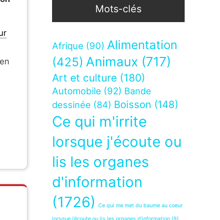
Mots-clés
s
ur
Alimentation
Afrique
(90)
Animaux
(717)
(425)
 en
Art et culture
(180)
Automobile
(92)
Bande
Boisson
(148)
dessinée
(84)
Ce qui m'irrite
lorsque j'écoute ou
lis les organes
d'information
(1726)
Ce qui me met du baume au coeur
lorsque j’écoute ou lis les organes d’information
(9)