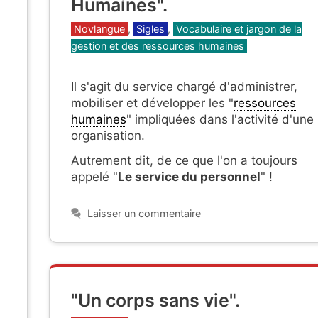
Humaines".
Catégories
Novlangue
,
Sigles
,
Vocabulaire et jargon de la
gestion et des ressources humaines
Il s'agit du service chargé d'administrer,
mobiliser et développer les "
ressources
humaines
" impliquées dans l'activité d'une
organisation.
Autrement dit, de ce que l'on a toujours
appelé "
Le service du personnel
" !
Laisser un commentaire
"Un corps sans vie".