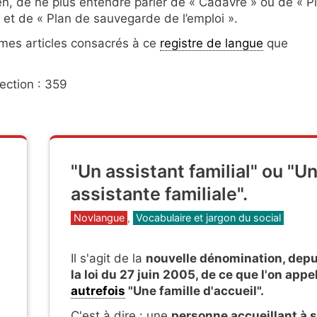
ien, de ne plus entendre parler de « Cadavre » ou de « P
 et de « Plan de sauvegarde de l’emploi ».
e mes articles consacrés à ce
registre de langue
que
ection : 359
"Un assistant familial" ou "U
assistante familiale".
Catégories
Novlangue
,
Vocabulaire et jargon du social
Il s'agit de la
nouvelle dénomination, depu
la loi du 27 juin 2005, de ce que l'on appe
e
autrefois
"Une famille d'accueil".
C'est à dire : une
personne accueillant
à 