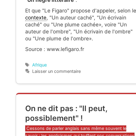
"
Un nègre littéraire
".
Et que "Le Figaro" propose d'appeler, selon l
contexte
, "Un auteur caché", "Un écrivain
caché" ou "Une plume cachée», voire "Un
auteur de l'ombre", "Un écrivain de l'ombre"
ou "Une plume de l'ombre».
Source : www.lefigaro.fr
Étiquettes
Afrique
Laisser un commentaire
On ne dit pas : "Il peut,
possiblement" !
Catégories
Cessons de parler anglais sans même souvent le
savoir : les anglicismes qui truffent nos conversations