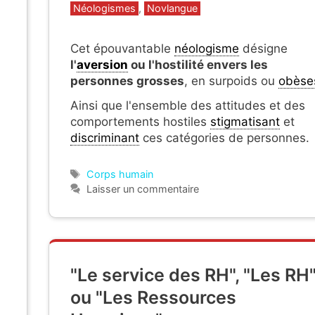
Catégories
Néologismes
,
Novlangue
Cet épouvantable
néologisme
désigne
l'
aversion
ou l'hostilité envers
les
personnes grosses
, en surpoids ou
obèse
Ainsi que
l'ensemble des attitudes et des
comportements hostiles
stigmatisant
et
discriminant
ces catégories de personnes.
Étiquettes
Corps humain
Laisser un commentaire
"Le service des RH", "Les RH
ou "Les Ressources