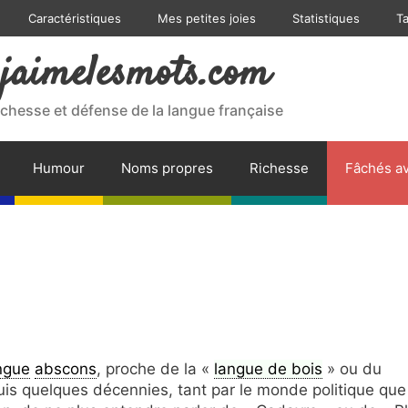
Caractéristiques
Mes petites joies
Statistiques
T
jaimelesmots.com
ichesse et défense de la langue française
Humour
Noms propres
Richesse
Fâchés av
angue
abscons
, proche de la «
langue de bois
» ou du
puis quelques décennies, tant par le monde politique que