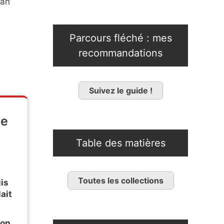
lan
Parcours fléché : mes
recommandations
Suivez le guide !
ne
Table des matières
Toutes les collections
is
lait
son