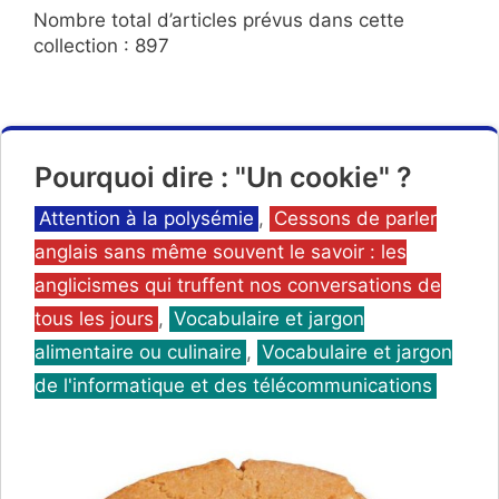
Nombre total d’articles prévus dans cette
collection : 897
Pourquoi dire : "Un cookie" ?
Catégories
Attention à la polysémie
,
Cessons de parler
anglais sans même souvent le savoir : les
anglicismes qui truffent nos conversations de
tous les jours
,
Vocabulaire et jargon
alimentaire ou culinaire
,
Vocabulaire et jargon
de l'informatique et des télécommunications