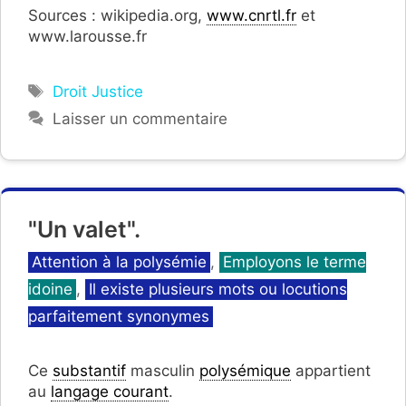
Sources : wikipedia.org,
www.cnrtl.fr
et
www.larousse.fr
Étiquettes
Droit Justice
Laisser un commentaire
"Un valet".
Catégories
Attention à la polysémie
,
Employons le terme
idoine
,
Il existe plusieurs mots ou locutions
parfaitement synonymes
Ce
substantif
masculin
polysémique
appartient
au
langage courant
.