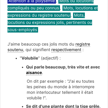
Catégories
Attention à la polysémie
,
Mots ou locutions
compliqués ou peu connus
,
Mots, locutions et
expressions du registre soutenu
,
Mots,
locutions ou expressions jolis, pertinents ou
sous-employés
J'aime beaucoup ces jolis mots du
registre
soutenu
, qui signifient
respectivement
:
"
Volubile
" (adjectif) :
Qui parle beaucoup, très vite et avec
aisance
.
On dit par exemple : "J'ai eu toutes
les peines du monde à interrompre
mon interlocuteur tellement il était
volubile !".
Se dit d'une plante
dont la tige grêle,