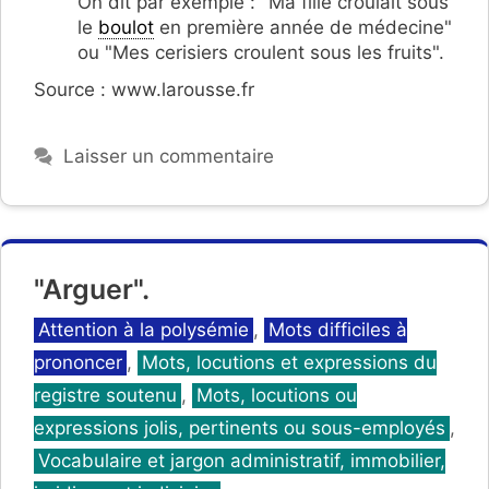
On dit par exemple : "Ma fille croulait sous
le
boulot
en première année de médecine"
ou "Mes cerisiers croulent sous les fruits".
Source : www.larousse.fr
Laisser un commentaire
"Arguer".
Catégories
Attention à la polysémie
,
Mots difficiles à
prononcer
,
Mots, locutions et expressions du
registre soutenu
,
Mots, locutions ou
expressions jolis, pertinents ou sous-employés
,
Vocabulaire et jargon administratif, immobilier,