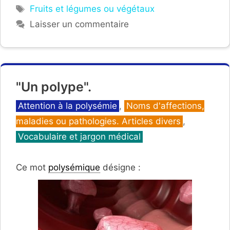
Étiquettes
Fruits et légumes ou végétaux
Laisser un commentaire
"Un polype".
Catégories
Attention à la polysémie
,
Noms d'affections,
maladies ou pathologies. Articles divers
,
Vocabulaire et jargon médical
Ce mot
polysémique
désigne :