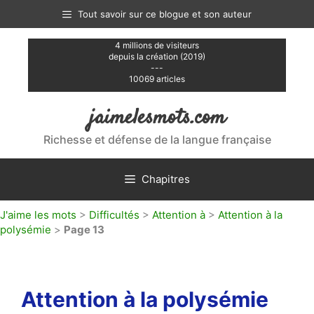
Aller
Tout savoir sur ce blogue et son auteur
au
contenu
4 millions de visiteurs
depuis la création (2019)
---
10069 articles
jaimelesmots.com
Richesse et défense de la langue française
Chapitres
J'aime les mots
>
Difficultés
>
Attention à
>
Attention à la
polysémie
>
Page 13
Attention à la polysémie