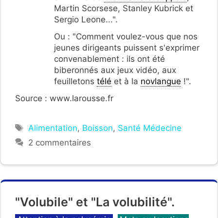
Martin Scorsese, Stanley Kubrick et
Sergio Leone...".
Ou : "Comment voulez-vous que nos
jeunes dirigeants puissent s'exprimer
convenablement : ils ont été
biberonnés aux jeux vidéo, aux
feuilletons
télé
et à la
novlangue
!".
Source : www.larousse.fr
Étiquettes
Alimentation
,
Boisson
,
Santé Médecine
2 commentaires
"Volubile" et "La volubilité".