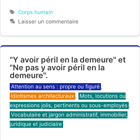
Étiquettes
Corps humain
Laisser un commentaire
"Y avoir péril en la demeure" et
"Ne pas y avoir péril en la
demeure".
Catégories
Attention au sens : propre ou figuré
,
Idiotismes architecturaux
,
Mots, locutions ou
expressions jolis, pertinents ou sous-employés
,
Vocabulaire et jargon administratif, immobilier,
juridique et judiciaire