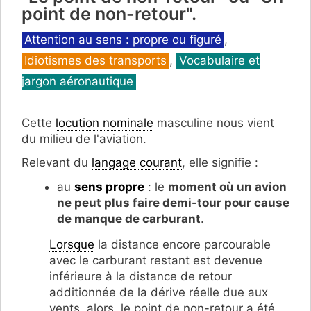
point de non-retour".
Catégories
Attention au sens : propre ou figuré
,
Idiotismes des transports
,
Vocabulaire et
jargon aéronautique
Cette
locution nominale
masculine nous vient
du milieu de l'aviation.
Relevant du
langage courant
, elle signifie :
au
sens propre
: le
moment où un avion
ne peut plus faire demi-tour pour cause
de manque de carburant
.
Lorsque
la distance encore parcourable
avec le carburant restant est devenue
inférieure à la distance de retour
additionnée de la dérive réelle due aux
vents, alors, le point de non-retour a été