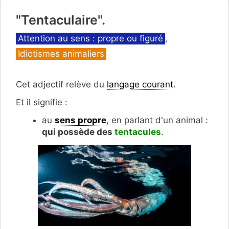
"Tentaculaire".
Catégories
Attention au sens : propre ou figuré
,
Idiotismes animaliers
Cet adjectif relève du
langage courant
.
Et il signifie :
au
sens propre
, en parlant d'un animal :
qui possède des
tentacules
.