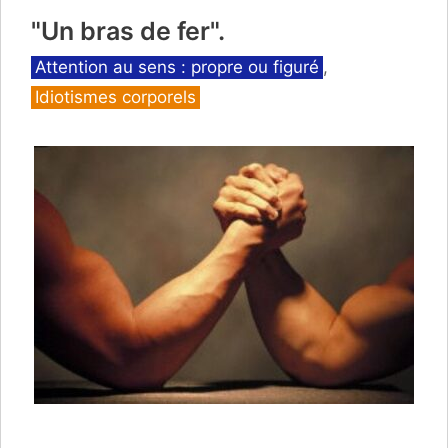
"Un bras de fer".
Catégories
Attention au sens : propre ou figuré
,
Idiotismes corporels