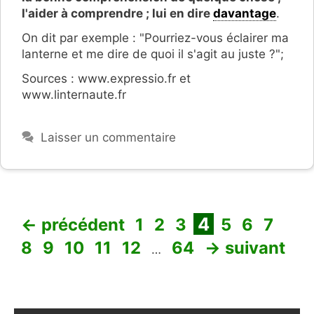
l'aider à comprendre ; lui en dire
davantage
.
On dit par exemple : "Pourriez-vous éclairer ma
lanterne et me dire de quoi il s'agit au juste ?";
Sources : www.expressio.fr et
www.linternaute.fr
Laisser un commentaire
Page
Page
Page
Page
Page
Page
Page
Pag
4
←
précédent
1
2
3
5
6
7
Page
Page
Page
Page
Page
8
9
10
11
12
64
→
suivant
…