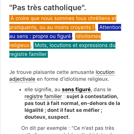
"Pas très catholique".
Catégories
À croire que nous sommes tous chrétiens et
pratiquants, ou au moins croyants !
,
Attention
au sens : propre ou figuré
,
Idiotismes
religieux
,
Mots, locutions et expressions du
registre familier
Je trouve plaisante cette amusante
locution
adjectivale
en forme d'idiotisme religieux.
elle signifie, au
sens figuré
, dans le
registre familier
:
sujet à contestation,
pas tout à fait normal, en-dehors de la
légalité ; dont il faut se méfier ;
douteux, suspect
.
On dit par exemple : "Ce n'est pas très