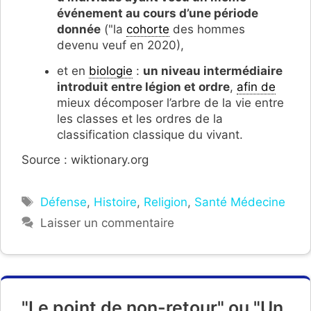
événement au cours d’une période
donnée
("la
cohorte
des hommes
devenu veuf en 2020),
et en
biologie
:
un niveau intermédiaire
introduit entre légion et ordre
,
afin de
mieux décomposer l’arbre de la vie entre
les classes et les ordres de la
classification classique du vivant.
Source : wiktionary.org
Étiquettes
Défense
,
Histoire
,
Religion
,
Santé Médecine
Laisser un commentaire
"Le point de non-retour" ou "Un