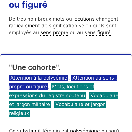
ou figuré
De très nombreux mots ou
locutions
changent
radicalement
de signification selon qu’ils sont
employés au
sens propre
ou au
sens figuré
.
"Une cohorte".
Catégories
Attention à la polysémie
,
Attention au sens :
propre ou figuré
,
Mots, locutions et
expressions du registre soutenu
,
Vocabulaire
et jargon militaire
,
Vocabulaire et jargon
religieux
Ce
substantif
féminin est
polysémique
puisqu'il