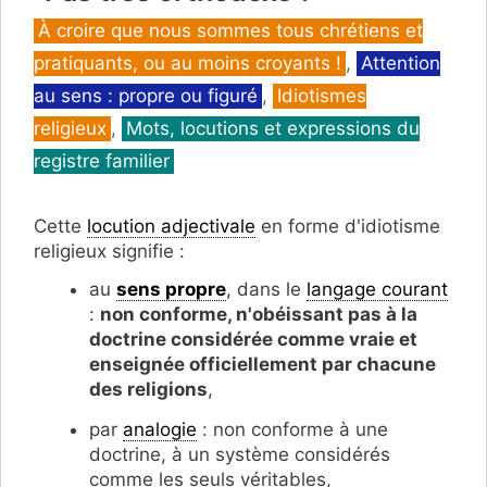
Catégories
À croire que nous sommes tous chrétiens et
pratiquants, ou au moins croyants !
,
Attention
au sens : propre ou figuré
,
Idiotismes
religieux
,
Mots, locutions et expressions du
registre familier
Cette
locution adjectivale
en forme d'idiotisme
religieux signifie :
au
sens propre
, dans le
langage courant
:
non conforme, n'obéissant pas à la
doctrine considérée comme vraie et
enseignée officiellement par chacune
des religions
,
par
analogie
: non conforme à une
doctrine, à un système considérés
comme les seuls véritables,