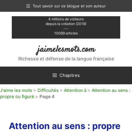
Aller
Tout savoir sur ce blogue et son auteur
au
contenu
4 millions de visiteurs
depuis la création (2019)
---
10069 articles
jaimelesmots.com
Richesse et défense de la langue française
Chapitres
J'aime les mots
>
Difficultés
>
Attention à
>
Attention au sens :
propre ou figuré
>
Page 4
Attention au sens : propre