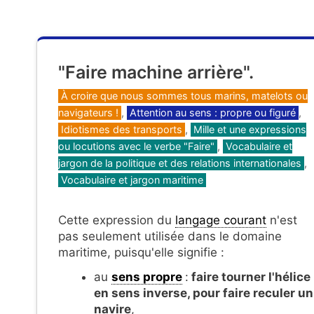
"Faire machine arrière".
Catégories
À croire que nous sommes tous marins, matelots ou
navigateurs !
,
Attention au sens : propre ou figuré
,
Idiotismes des transports
,
Mille et une expressions
ou locutions avec le verbe "Faire"
,
Vocabulaire et
jargon de la politique et des relations internationales
,
Vocabulaire et jargon maritime
Cette expression du
langage courant
n'est
pas seulement utilisée dans le domaine
maritime, puisqu'elle signifie :
au
sens propre
:
faire
tourner l'hélice
en sens inverse, pour faire reculer un
navire
,