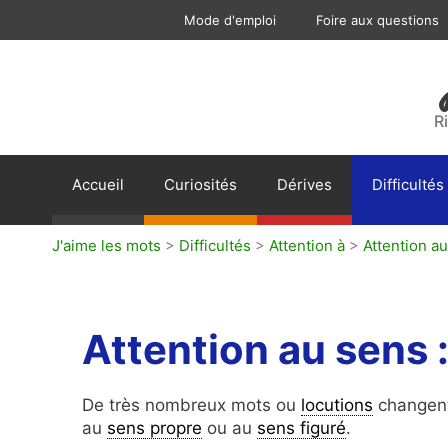
Aller
Mode d'emploi
Foire aux questions
au
contenu
R
Accueil
Curiosités
Dérives
Difficultés
J'aime les mots
>
Difficultés
>
Attention à
>
Attention au
Attention au sens :
De très nombreux mots ou
locutions
changen
au
sens propre
ou au
sens figuré
.