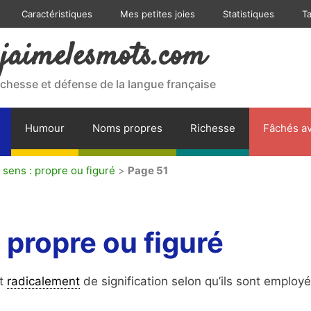
Caractéristiques
Mes petites joies
Statistiques
T
jaimelesmots.com
ichesse et défense de la langue française
Humour
Noms propres
Richesse
Fâchés av
 sens : propre ou figuré
>
Page 51
 propre ou figuré
t
radicalement
de signification selon qu’ils sont employ