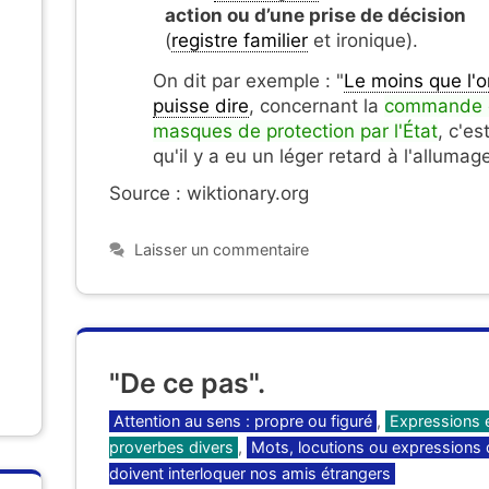
action ou d’une prise de décision
(
registre familier
et ironique).
On dit par exemple : "
Le moins que l'o
puisse dire
, concernant la
commande 
masques de protection par l'État
, c'es
qu'il y a eu un léger retard à l'allumage
Source : wiktionary.org
Laisser un commentaire
"De ce pas".
Catégories
Attention au sens : propre ou figuré
,
Expressions 
proverbes divers
,
Mots, locutions ou expressions 
doivent interloquer nos amis étrangers