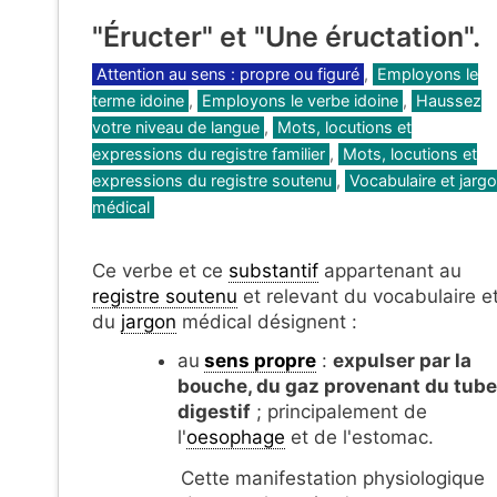
"Éructer" et "Une éructation".
Catégories
Attention au sens : propre ou figuré
,
Employons le
terme idoine
,
Employons le verbe idoine
,
Haussez
votre niveau de langue
,
Mots, locutions et
expressions du registre familier
,
Mots, locutions et
expressions du registre soutenu
,
Vocabulaire et jarg
médical
Ce verbe et ce
substantif
appartenant au
registre soutenu
et relevant du vocabulaire e
du
jargon
médical désignent :
au
sens propre
:
expulser par la
bouche, du gaz provenant du tube
digestif
; principalement de
l'
oesophage
et de l'estomac.
Cette manifestation physiologique