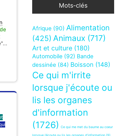
Mots-clés
n
Alimentation
Afrique
(90)
de
t
Animaux
(717)
(425)
"...
Art et culture
(180)
Automobile
(92)
Bande
Boisson
(148)
dessinée
(84)
Ce qui m'irrite
lorsque j'écoute ou
lis les organes
d'information
et
(1726)
qui
Ce qui me met du baume au coeur
lorsque j’écoute ou lis les organes d’information
(9)