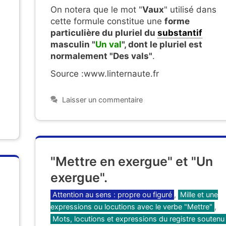
On notera que le mot "
Vaux
" utilisé dans
cette formule constitue une
forme
particulière du pluriel du
substantif
masculin "
Un val
", dont le pluriel est
normalement "Des vals"
.
Source :www.linternaute.fr
Laisser un commentaire
"Mettre en exergue" et "Un
exergue".
Catégories
Attention au sens : propre ou figuré
,
Mille et une
expressions ou locutions avec le verbe "Mettre"
,
Mots, locutions et expressions du registre soutenu