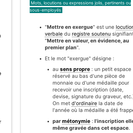
Mots, locutions ou expressions jolis, pertinents ou
sous-employés
"
Mettre en exergue
" est une
locutio
verbale
du
registre soutenu
signifian
a
"
Mettre en valeur, en évidence, au
premier plan
".
Et le mot "exergue" désigne :
au
sens propre
: un petit espace
e
réservé au bas d'une pièce de
monnaie ou d'une médaille pour
recevoir une inscription (date,
devise, signature du graveur, etc.
On met
d'ordinaire
la date de
l'année où la médaille a été frapp
par
métonymie
:
l'inscription ell
r
même gravée dans cet espace
.