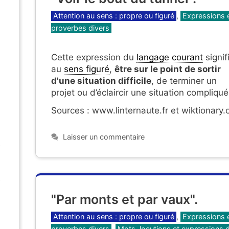
Catégories
Attention au sens : propre ou figuré
,
Expressions 
proverbes divers
Cette expression du
langage courant
signif
au
sens figuré
,
être sur le point de sortir
d'une situation difficile
, de terminer un
projet ou d’éclaircir une situation compliqué
Sources : www.linternaute.fr et wiktionary.
Laisser un commentaire
e
e
"Par monts et par vaux".
Catégories
Attention au sens : propre ou figuré
,
Expressions 
proverbes divers
,
Mots, locutions et expressions 