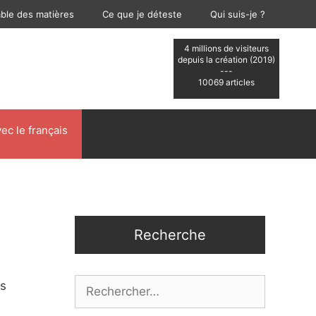
able des matières
Ce que je déteste
Qui suis-je ?
4 millions de visiteurs
depuis la création (2019)
---
10069 articles
ec le français
Recherche
Rechercher :
és