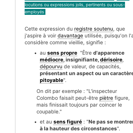
locutions ou expressions jolis, pertinents ou sous-
employés
Cette expression du
registre soutenu
, que
j'aspire à voir
davantage
utilisée, puisqu'on l'
considère comme vieillie, signifie :
au
sens propre
"Être
d'apparence
médiocre
, insignifiante,
dérisoire
,
dépourvu
de valeur, de capacités,
présentant un aspect ou un caractèr
pitoyable
".
On dit par exemple : "L'inspecteur
Colombo faisait peut-être
piètre
figure,
mais finissait toujours par coincer le
coupable."
et au
sens figuré
: "
Ne pas se montre
à la hauteur des circonstances
".