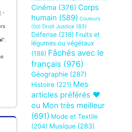
Corps
Cinéma
(376)
t
-
humain
(589)
Couleurs
Droit Justice
(83)
ers
(50)
Défense
(218)
Fruits et
ai
".
légumes ou végétaux
Fâchés avec le
(188)
ce
français
(976)
Géographie
(287)
Mes
Histoire
(221)
articles préférés ❤
ou Mon très meilleur
(691)
Mode et Textile
Musique
(283)
(204)