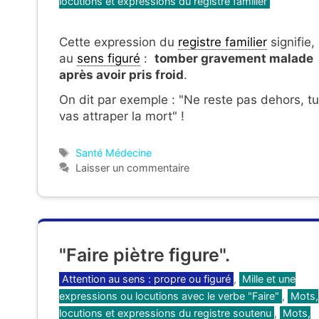
locutions et expressions du registre familier
Cette expression du
registre familier
signifie,
au
sens figuré
:
tomber gravement malade
après avoir pris froid
.
On dit par exemple : "Ne reste pas dehors, tu
vas attraper la mort" !
Étiquettes
Santé Médecine
Laisser un commentaire
"Faire piètre figure".
Catégories
Attention au sens : propre ou figuré
,
Mille et une
expressions ou locutions avec le verbe "Faire"
,
Mots,
locutions et expressions du registre soutenu
,
Mots,