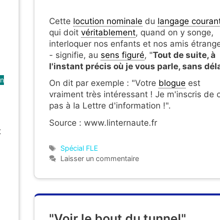
Cette
locution nominale
du
langage couran
qui doit
véritablement
, quand on y songe,
interloquer nos enfants et nos amis étrang
- signifie, au
sens figuré
, "
Tout de suite, à
l'instant précis où je vous parle, sans dél
on
On dit par exemple : "
Votre
blogue
est
vraiment très intéressant ! Je m'inscris de 
pas à la Lettre d'information !".
Source : www.linternaute.fr
t
Étiquettes
Spécial FLE
Laisser un commentaire
"Voir le bout du tunnel".