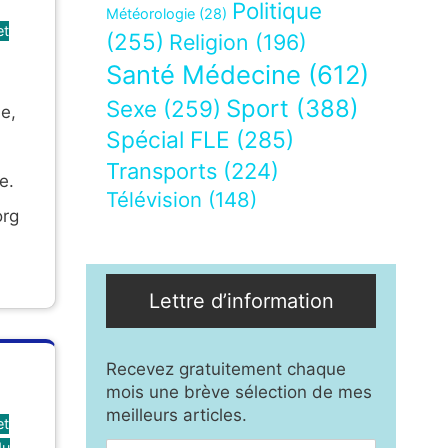
Politique
Météorologie
(28)
et
(255)
Religion
(196)
Santé Médecine
(612)
Sport
(388)
Sexe
(259)
ie,
Spécial FLE
(285)
Transports
(224)
e.
Télévision
(148)
org
Lettre d’information
Recevez gratuitement chaque
mois une brève sélection de mes
meilleurs articles.
et
du