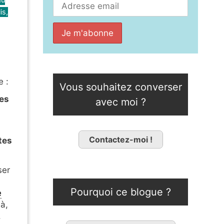
is,
e :
Vous souhaitez converser
es
avec moi ?
Contactez-moi !
tes
ser
Pourquoi ce blogue ?
e
là,
.