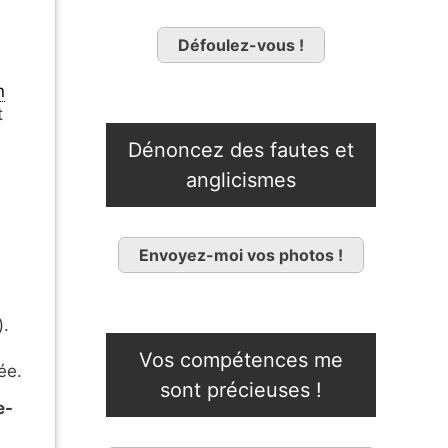
Défoulez-vous !
n
t
Dénoncez des fautes et
anglicismes
Envoyez-moi vos photos !
).
Vos compétences me
ée.
sont précieuses !
e-