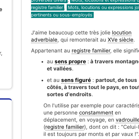
registre familier
,
Mots, locutions ou expressions jol
e
pertinents ou sous-employés
J'aime beaucoup cette très jolie
locution
adverbiale
, qui remonterait au
XVe siècle
.
Appartenant au
registre familier
, elle signifi
,
au
sens propre
:
à travers montagn
et vallées
.
et au
sens figuré
:
partout, de tous
côtés, à travers tout le pays, en tou
sortes d'endroits
.
On l'utilise par exemple pour caractéri
une personne
constamment
en
déplacement, en voyage, en
vadrouill
(
registre familier
), dont on dit : "Celui-
il est toujours par monts et par vaux !"