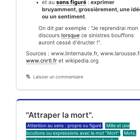
et au
sens figuré
:
exprimer
bruyamment, grossièrement, une idé
ou un sentiment
.
On dit par exemple : "Je reprendrai mon
discours
lorsque
ce sinistres bouffons
auront cessé d'éructer !".
Sources : www.linternaute.fr, www.larousse.fr
www.cnrtl.fr
et wikipedia.org
Laisser un commentaire
"Attraper la mort".
Catégories
Attention au sens : propre ou figuré
,
Mille et une
locutions ou expressions avec le mot "Mort"
,
Mots,