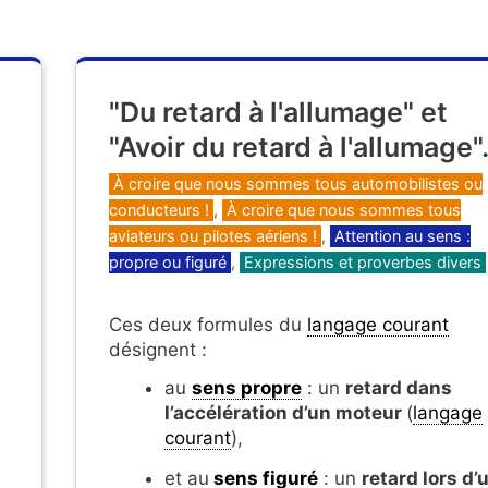
"Du retard à l'allumage" et
"Avoir du retard à l'allumage"
Catégories
À croire que nous sommes tous automobilistes ou
conducteurs !
,
À croire que nous sommes tous
aviateurs ou pilotes aériens !
,
Attention au sens :
propre ou figuré
,
Expressions et proverbes divers
Ces deux formules du
langage courant
désignent :
au
sens propre
: un
retard dans
l’accélération d’un moteur
(
langage
courant
),
et au
sens figuré
: un
retard lors d’