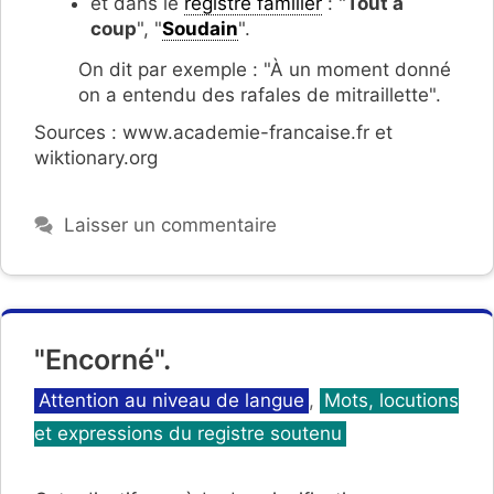
et dans le
registre familier
: "
Tout à
coup
", "
Soudain
".
On dit par exemple : "À un moment donné
on a entendu des rafales de mitraillette".
Sources : www.academie-francaise.fr et
wiktionary.org
Laisser un commentaire
"Encorné".
Catégories
Attention au niveau de langue
,
Mots, locutions
et expressions du registre soutenu