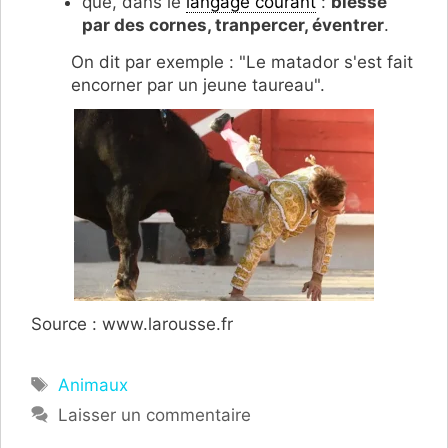
que, dans le
langage courant
:
blessé
par des cornes, tranpercer, éventrer
.
On dit par exemple : "Le matador s'est fait
encorner par un jeune taureau".
Source : www.larousse.fr
Étiquettes
Animaux
Laisser un commentaire