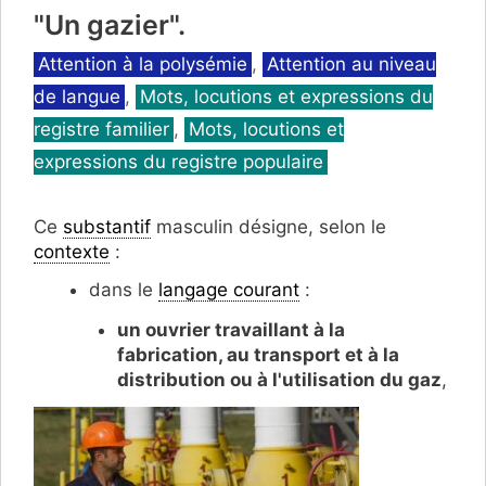
"Un gazier".
Catégories
Attention à la polysémie
,
Attention au niveau
de langue
,
Mots, locutions et expressions du
registre familier
,
Mots, locutions et
expressions du registre populaire
Ce
substantif
masculin désigne, selon le
contexte
:
dans le
langage courant
:
un ouvrier travaillant à la
fabrication, au transport et à la
distribution ou à l'utilisation du gaz
,