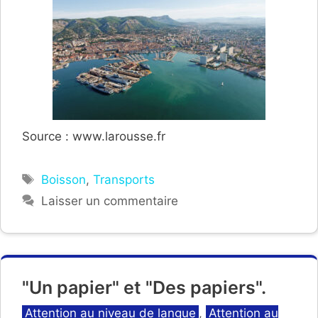
Source : www.larousse.fr
Étiquettes
Boisson
,
Transports
Laisser un commentaire
"Un papier" et "Des papiers".
Catégories
Attention au niveau de langue
,
Attention au