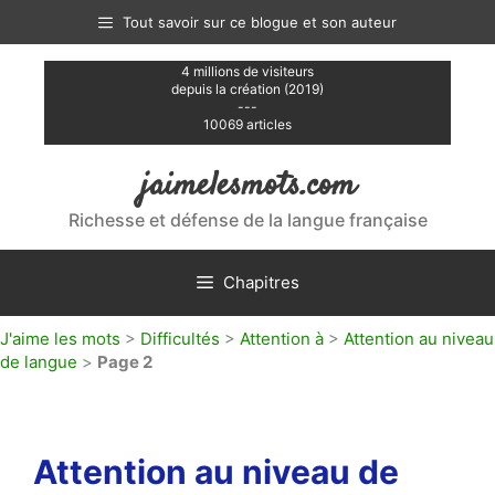
Aller
Tout savoir sur ce blogue et son auteur
au
contenu
4 millions de visiteurs
depuis la création (2019)
---
10069 articles
jaimelesmots.com
Richesse et défense de la langue française
Chapitres
J'aime les mots
>
Difficultés
>
Attention à
>
Attention au niveau
de langue
>
Page 2
Attention au niveau de