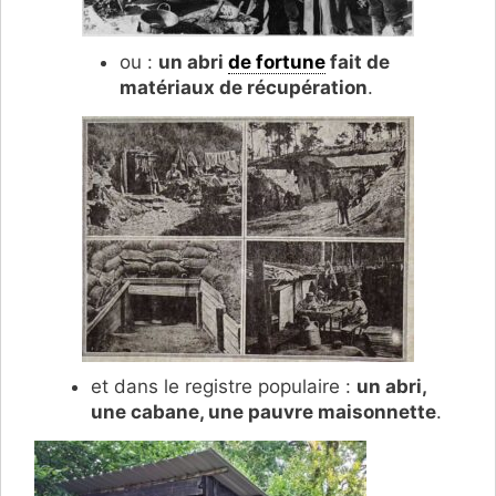
ou :
un abri
de fortune
fait de
matériaux de récupération
.
et dans le registre populaire :
un abri,
une cabane, une pauvre maisonnette
.