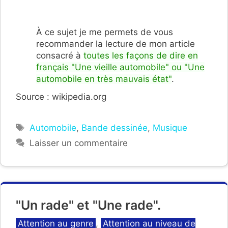
À ce sujet je me permets de vous
recommander la lecture de mon article
consacré à
toutes les façons de dire en
français "Une vieille automobile" ou "Une
automobile en très mauvais état"
.
Source : wikipedia.org
Étiquettes
Automobile
,
Bande dessinée
,
Musique
Laisser un commentaire
"Un rade" et "Une rade".
Catégories
Attention au genre
,
Attention au niveau de