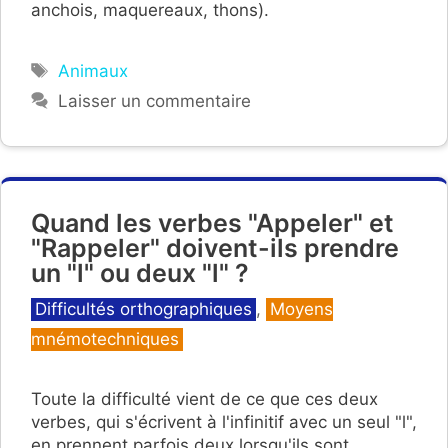
anchois, maquereaux, thons).
Étiquettes
Animaux
Laisser un commentaire
Quand les verbes "Appeler" et
"Rappeler" doivent-ils prendre
un "l" ou deux "l" ?
Catégories
Difficultés orthographiques
,
Moyens
mnémotechniques
Toute la difficulté vient de ce que ces deux
verbes, qui s'écrivent à l'infinitif avec un seul "l",
en prennent parfois deux lorsqu'ils sont