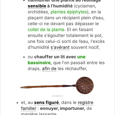
sensible
à l’humidité
(cyclamen,
orchidées,
plantes épiphytes
), en la
plaçant dans un récipient plein d’eau,
celle-ci ne devant pas dépasser le
collet de la plante
. Et en faisant
ensuite s'égoutter totalement le pot,
une fois celui-ci sorti de l’eau, l'excès
d’humidité
s'avérant
souvent nocif,
ou
chauffer un lit avec
une
bassinoire
,
que l'on passait entre les
draps,
afin de
les réchauffer,
et, au
sens figuré
, dans le
registre
familier
:
ennuyer, importuner,
de
manière lassante.