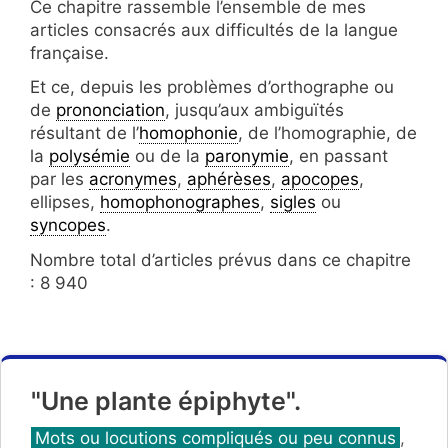
Ce chapitre rassemble l’ensemble de mes
articles consacrés aux difficultés de la langue
française.
Et ce, depuis les problèmes d’orthographe ou
de
prononciation
, jusqu’aux ambiguïtés
résultant de l’
homophonie
, de l’homographie, de
la
polysémie
ou de la
paronymie
, en passant
par les
acronymes
,
aphérèses
,
apocopes
,
ellipses,
homophonographes
,
sigles
ou
syncopes
.
Nombre total d’articles prévus dans ce chapitre
: 8 940
"Une plante épiphyte".
Catégories
Mots ou locutions compliqués ou peu connus
,