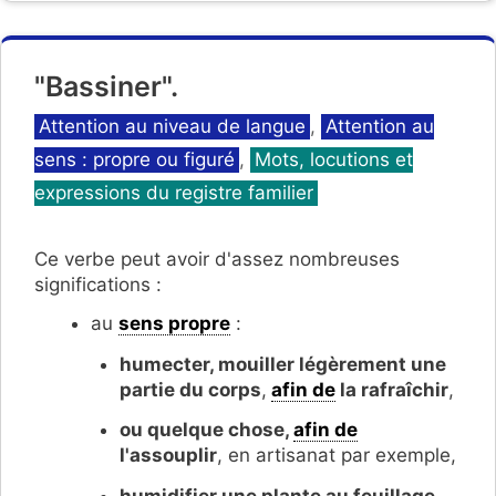
"Bassiner".
Catégories
Attention au niveau de langue
,
Attention au
sens : propre ou figuré
,
Mots, locutions et
expressions du registre familier
Ce verbe peut avoir d'assez nombreuses
significations :
au
sens propre
:
humecter, mouiller légèrement une
partie du corps
,
afin de
la rafraîchir
,
ou quelque chose,
afin de
l'assouplir
, en artisanat par exemple,
humidifier une plante au feuillage