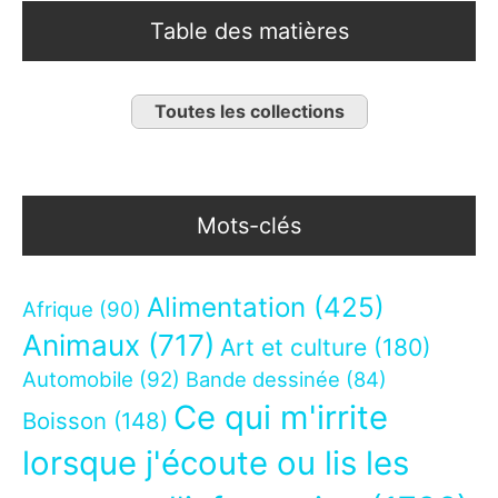
Table des matières
Toutes les collections
Mots-clés
Alimentation
(425)
Afrique
(90)
Animaux
(717)
Art et culture
(180)
Automobile
(92)
Bande dessinée
(84)
Ce qui m'irrite
Boisson
(148)
lorsque j'écoute ou lis les