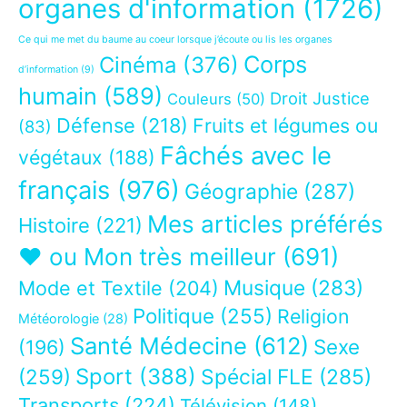
organes d'information
(1726)
Ce qui me met du baume au coeur lorsque j’écoute ou lis les organes
Corps
Cinéma
(376)
d’information
(9)
humain
(589)
Droit Justice
Couleurs
(50)
Défense
(218)
Fruits et légumes ou
(83)
Fâchés avec le
végétaux
(188)
français
(976)
Géographie
(287)
Mes articles préférés
Histoire
(221)
❤ ou Mon très meilleur
(691)
Musique
(283)
Mode et Textile
(204)
Politique
(255)
Religion
Météorologie
(28)
Santé Médecine
(612)
Sexe
(196)
Sport
(388)
(259)
Spécial FLE
(285)
Transports
(224)
Télévision
(148)