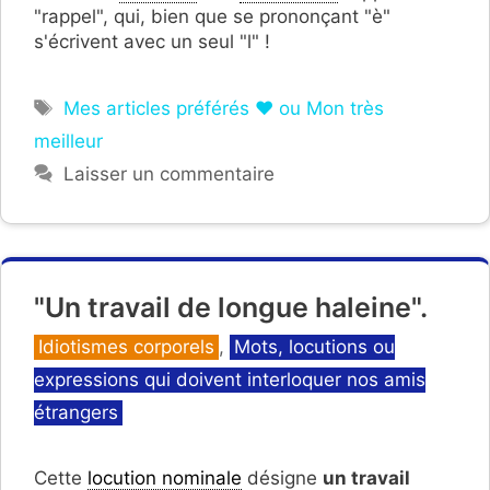
"rappel", qui, bien que se prononçant "è"
s'écrivent avec un seul "l" !
Étiquettes
Mes articles préférés ❤ ou Mon très
meilleur
Laisser un commentaire
"Un travail de longue haleine".
Catégories
Idiotismes corporels
,
Mots, locutions ou
expressions qui doivent interloquer nos amis
étrangers
Cette
locution nominale
désigne
un travail