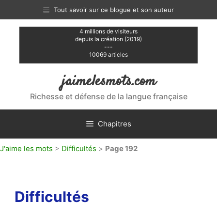
Aller
Tout savoir sur ce blogue et son auteur
au
contenu
4 millions de visiteurs
depuis la création (2019)
---
10069 articles
jaimelesmots.com
Richesse et défense de la langue française
Chapitres
J'aime les mots
>
Difficultés
>
Page 192
Difficultés