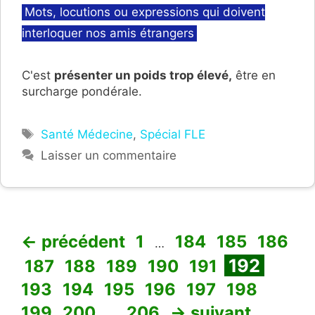
Catégories
Mots, locutions ou expressions qui doivent
interloquer nos amis étrangers
C'est
présenter un poids trop élevé,
être en
surcharge pondérale.
Étiquettes
Santé Médecine
,
Spécial FLE
Laisser un commentaire
Page
Page
Page
Page
←
précédent
1
184
185
186
…
Page
Page
Page
Page
Page
Page
Page
192
187
188
189
190
191
Page
Page
Page
Page
Page
Page
193
194
195
196
197
198
Page
Page
199
200
206
→
suivant
…