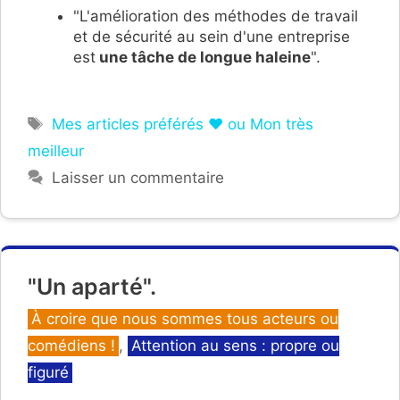
"L'amélioration des méthodes de travail
et de sécurité au sein d'une entreprise
est
u
n
e
tâche de longue haleine
".
Étiquettes
Mes articles préférés ❤ ou Mon très
meilleur
Laisser un commentaire
"Un aparté".
Catégories
À croire que nous sommes tous acteurs ou
comédiens !
,
Attention au sens : propre ou
figuré