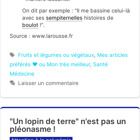
On dit par exemple : "Il me bassine celui-là
avec ses
sempiternelles
histoires de
boulot
!".
Source : www.larousse.fr
Étiquettes
Fruits et légumes ou végétaux
,
Mes articles
préférés ❤ ou Mon très meilleur
,
Santé
Médecine
Laisser un commentaire
"Un lopin de terre" n'est pas un
pléonasme !
Catégories