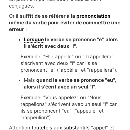
conjugués.
Or
il suffit de se référer à la
prononciation
même du verbe pour éviter de commettre une
erreur
:
Lorsque
le verbe se prononce "è", alors
il s'écrit avec deux "l"
.
Exemple: "Elle appelle" ou "Il rappellera"
s'écrivent avec deux "l" car ils se
prononcent "è" ("appèlle" et "rappèllera").
Mais
quand le verbe se prononce "eu",
alors il s'écrit avec un seul "l"
.
Exemple: "Vous appelez" ou "Nous
rappelions" s'écrivent avec un seul "l" car
ils se prononcent "eu" ("appeulé" et
"rappeulion").
Attention
toutefois
aux
substantifs
"appel" et