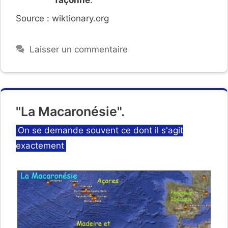
Source : wiktionary.org
Laisser un commentaire
"La Macaronésie".
Catégories
On se demande souvent ce dont il s'agit
exactement