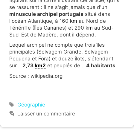
figurant sur la carte illustrant cet article, qu'ils
se rassurent : il ne s'agit jamais que d'un
minuscule archipel portugais
situé dans
l'océan Atlantique, à 160
km
au Nord de
Ténériffe (Îles Canaries) et 290
km
au Sud-
Sud-Est de Madère, dont il dépend.
Lequel archipel ne compte que trois îles
principales (Selvagem Grande, Selvagem
Pequena et Fora) et douze îlots, s'étendant
sur...
2,73
km2
et peuplés de...
4 habitants
.
Source : wikipedia.org
Étiquettes
Géographie
Laisser un commentaire