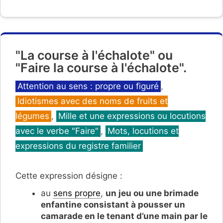
"La course à l'échalote" ou
"Faire la course à l'échalote".
Catégories
Attention au sens : propre ou figuré
,
Idiotismes avec des noms de fruits et
légumes
,
Mille et une expressions ou locutions
avec le verbe "Faire"
,
Mots, locutions et
expressions du registre familier
Cette expression désigne :
au
sens propre
,
un jeu ou une brimade
enfantine consistant à pousser un
camarade en le tenant d’une main par le