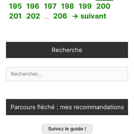
Page
Page
Page
Page
Page
Page
195
196
197
198
199
200
Page
Page
201
202
206
→
suivant
…
Recherche
Rechercher :
Parcours fléché : mes recommandations
Suivez le guide !