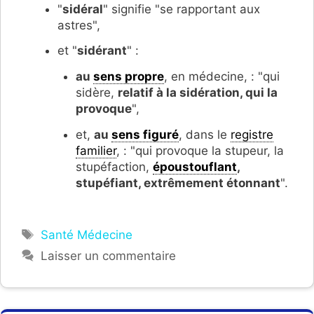
"
sidéral
" signifie "se rapportant aux
astres",
et "
sidérant
" :
au
sens propre
, en médecine, : "qui
sidère,
relatif à la sidération, qui la
provoque
",
et,
au
sens figuré
, dans le
registre
familier
, : "q
ui provoque la stupeur, la
stupéfaction,
époustouflant
,
stupéfiant, extrêmement étonnant
".
Étiquettes
Santé Médecine
Laisser un commentaire