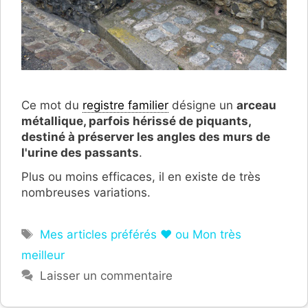
Ce mot du
registre familier
désigne un
arceau
métallique, parfois hérissé de piquants,
destiné à préserver les angles des murs de
l'urine des passants
.
P
lus ou moins efficaces, i
l en existe de très
nombreuses variations.
Étiquettes
Mes articles préférés ❤ ou Mon très
meilleur
Laisser un commentaire