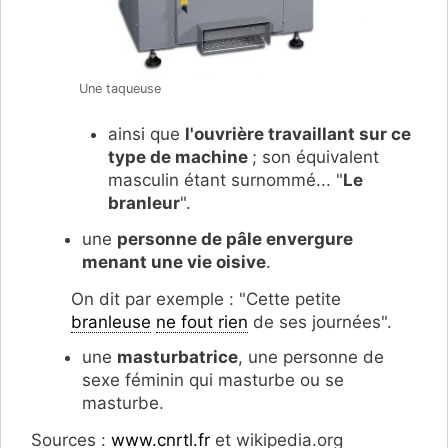
Une taqueuse
ainsi que
l'o
uvrière travaillant sur ce
type de machine
; son équivalent
masculin étant surnommé... "
Le
branleur
".
une
personne de pâle envergure
menant une vie oisive
.
On dit par exemple : "Cette petite
branleuse
ne fout rien
de ses journées".
une
masturbatrice
, une personne de
sexe féminin qui masturbe ou se
masturbe.
Sources :
www.cnrtl.fr
et wikipedia.org