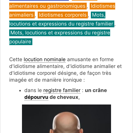
alimentaires ou gastronomiques
,
Idiotismes
animaliers
,
Idiotismes corporels
,
Mots,
locutions et expressions du registre familier
,
Mots, locutions et expressions du registre
populaire
Cette
locution nominale
amusante en forme
d'idiotisme alimentaire, d'idiotisme animalier et
d'idiotisme corporel désigne, de façon très
imagée et de manière ironique :
dans le
registre familier
:
un crâne
dépourvu
de cheveux
,