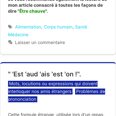
mon article consacré à toutes les façons de
dire "
Être chauve
".
Étiquettes
Alimentation
,
Corps humain
,
Santé
Médecine
Laisser un commentaire
" 'Est 'aud 'ais 'est 'on !".
Catégories
Mots, locutions ou expressions qui doivent
interloquer nos amis étrangers
,
Problèmes de
prononciation
Cette formule étrange, utilisée lors d'un repas,