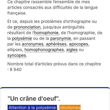
Ce chapitre rassemble l’ensemble de mes
articles consacrés aux difficultés de la langue
française.
Et ce, depuis les problèmes d’orthographe ou
de
prononciation
, jusqu’aux ambiguïtés
résultant de l’
homophonie
, de l’homographie, de
la
polysémie
ou de la
paronymie
, en passant
par les
acronymes
,
aphérèses
,
apocopes
,
ellipses,
homophonographes
,
sigles
ou
syncopes
.
Nombre total d’articles prévus dans ce chapitre
: 8 940
"Un crâne d'oeuf".
Catégories
Attention à la polysémie
,
Idiotismes