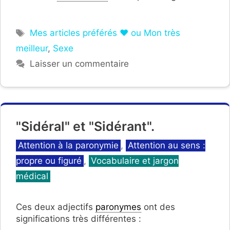
Étiquettes
Mes articles préférés ❤ ou Mon très
meilleur
,
Sexe
Laisser un commentaire
"Sidéral" et "Sidérant".
Catégories
Attention à la paronymie
,
Attention au sens :
propre ou figuré
,
Vocabulaire et jargon
médical
Ces deux adjectifs
paronymes
ont des
significations très différentes :