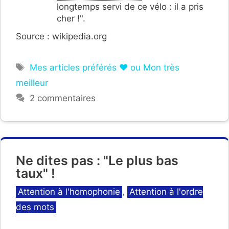
longtemps servi de ce vélo : il a pris
cher !".
Source : wikipedia.org
Étiquettes
Mes articles préférés ❤ ou Mon très
meilleur
2 commentaires
Ne dites pas : "Le plus bas
taux" !
Catégories
Attention à l'homophonie
,
Attention à l'ordre
des mots