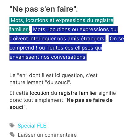
"Ne pas s'en faire".
Catégories
Mots, locutions et expressions du registre
familier
,
Mots, locutions ou expressions qui
doivent interloquer nos amis étrangers
,
On se
comprend ! ou Toutes ces ellipses qui
envahissent nos conversations
Le "en" dont il est ici question, c'est
naturellement "du souci".
Et cette
locution
du
registre familier
signifie
donc tout simplement "
Ne pas se faire de
souci
".
Étiquettes
Spécial FLE
Laisser un commentaire