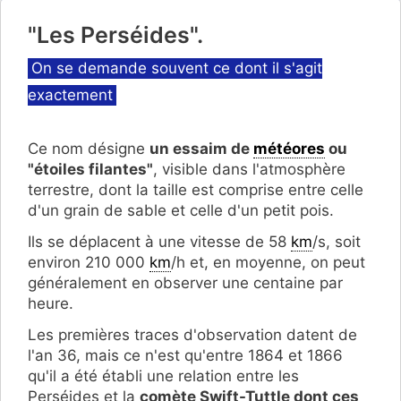
"Les Perséides".
Catégories
On se demande souvent ce dont il s'agit
exactement
Ce nom désigne
un essaim de
météores
ou
"étoiles filantes"
, visible dans l'atmosphère
terrestre, dont la taille est comprise entre celle
d'un grain de sable et celle d'un petit pois.
Ils se déplacent à une vitesse de 58
km
/s, soit
environ 210 000
km
/h et, en moyenne, on peut
généralement en observer une centaine par
heure.
Les premières traces d'observation datent de
l'an 36, mais ce n'est qu'entre 1864 et 1866
qu'il a été établi une relation entre les
Perséides et la
comète Swift-Tuttle dont ces