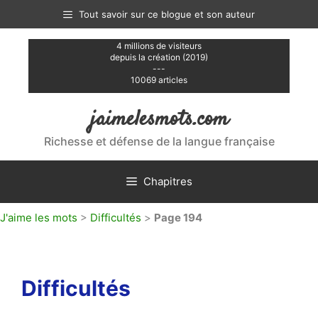
Aller
Tout savoir sur ce blogue et son auteur
au
contenu
4 millions de visiteurs
depuis la création (2019)
---
10069 articles
jaimelesmots.com
Richesse et défense de la langue française
Chapitres
J'aime les mots
>
Difficultés
>
Page 194
Difficultés