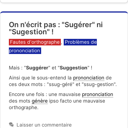
On n'écrit pas : "Sugérer" ni
"Sugestion" !
Catégories
Fautes d'orthographe
,
Problèmes de
prononciation
Mais : "
Suggérer
" et "
Suggestion
" !
Ainsi que le sous-entend la
prononciation
de
ces deux mots : "ssug-géré" et "ssug-gestion".
Encore une fois : une mauvaise
prononciation
des mots
génère
ipso facto une mauvaise
orthographe.
Laisser un commentaire