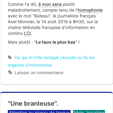
Comme l'a dit,
à mon sens
plutôt
maladroitement, compte tenu de l'
homophonie
avec le mot "Bateau", le journaliste français
Axel Monnier, le 14 août 2019 à 8H30, sur la
chaîne télévisée française d'information en
continu
LCI
,
Mais plutôt : "
Le taux le plus bas
" !
Étiquettes
Ce qui m'irrite lorsque j'écoute ou lis les
organes d'information
Laisser un commentaire
"Une branleuse".
Catégories
Attention au niveau de langue
,
Mots, locutions