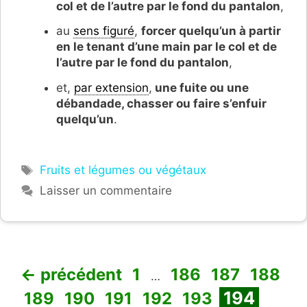
col et de l’autre par le fond du pantalon
,
au
sens figuré
,
forcer quelqu’un à partir
en le tenant d’une main par le col et de
l’autre par le fond du pantalon
,
et,
par extension
,
une fuite ou une
débandade, chasser ou faire s’enfuir
quelqu’un
.
Étiquettes
Fruits et légumes ou végétaux
Laisser un commentaire
Page
Page
Page
Page
←
précédent
1
186
187
188
…
Page
Page
Page
Page
Page
Page
Page
194
189
190
191
192
193