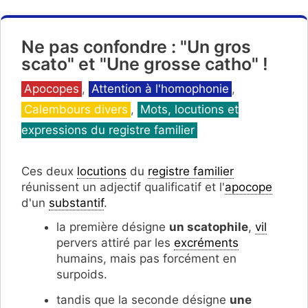
Ne pas confondre : "Un gros
scato" et "Une grosse catho" !
Catégories
Apocopes
,
Attention à l'homophonie
,
Calembours divers
,
Mots, locutions et
expressions du registre familier
Ces deux
locutions
du
registre familier
réunissent un adjectif qualificatif et l'
apocope
d'un
substantif
.
la première désigne
un scatophile
,
vil
pervers attiré par les
excréments
humains, mais pas forcément en
surpoids.
tandis que la seconde désigne
une