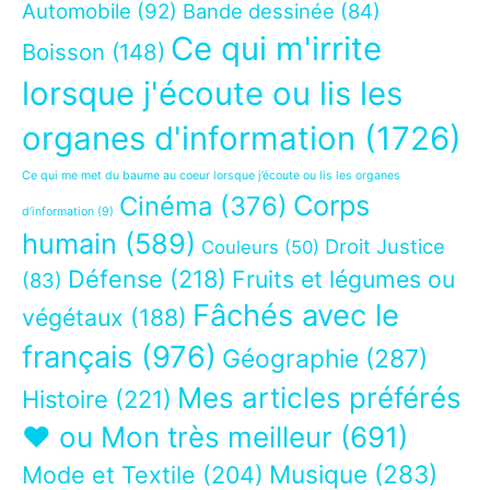
Automobile
(92)
Bande dessinée
(84)
Ce qui m'irrite
Boisson
(148)
lorsque j'écoute ou lis les
organes d'information
(1726)
Ce qui me met du baume au coeur lorsque j’écoute ou lis les organes
Corps
Cinéma
(376)
d’information
(9)
humain
(589)
Droit Justice
Couleurs
(50)
Défense
(218)
Fruits et légumes ou
(83)
Fâchés avec le
végétaux
(188)
français
(976)
Géographie
(287)
Mes articles préférés
Histoire
(221)
❤ ou Mon très meilleur
(691)
Musique
(283)
Mode et Textile
(204)