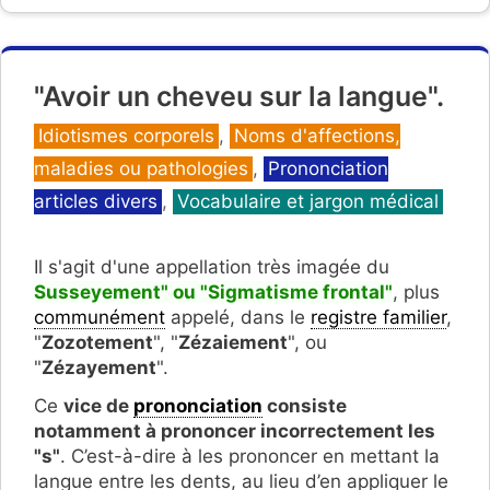
"Avoir un cheveu sur la langue".
Catégories
Idiotismes corporels
,
Noms d'affections,
maladies ou pathologies
,
Prononciation
articles divers
,
Vocabulaire et jargon médical
Il s'agit d'une appellation très imagée du
Susseyement" ou "Sigmatisme frontal"
, plus
communément
appelé, dans le
registre familier
,
"
Zozotement
", "
Zézaiement
", ou
"
Zézayement
".
Ce
vice de
prononciation
consiste
notamment à prononcer incorrectement les
"s"
. C’est-à-dire à les prononcer en mettant la
langue entre les dents, au lieu d’en appliquer le