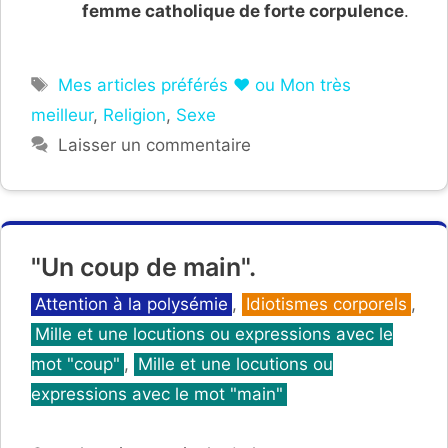
femme catholique de forte corpulence
.
Étiquettes
Mes articles préférés ❤ ou Mon très
meilleur
,
Religion
,
Sexe
Laisser un commentaire
"Un coup de main".
Catégories
Attention à la polysémie
,
Idiotismes corporels
,
Mille et une locutions ou expressions avec le
mot "coup"
,
Mille et une locutions ou
expressions avec le mot "main"