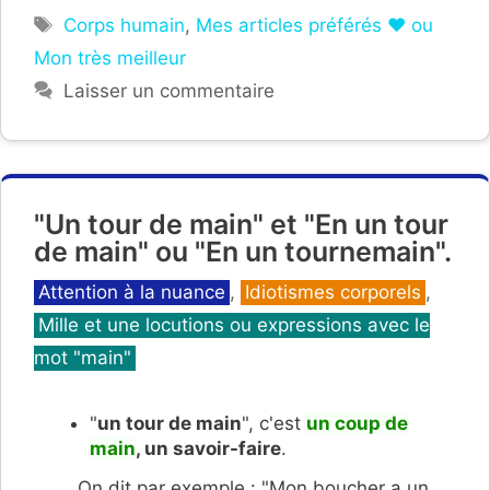
Étiquettes
Corps humain
,
Mes articles préférés ❤ ou
Mon très meilleur
Laisser un commentaire
"Un tour de main" et "En un tour
de main" ou "En un tournemain".
Catégories
Attention à la nuance
,
Idiotismes corporels
,
Mille et une locutions ou expressions avec le
mot "main"
"
un tour de main
", c'est
un coup de
main
, un savoir-faire
.
On dit par exemple : "Mon boucher a un