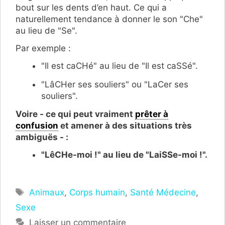
bout sur les dents d’en haut. Ce qui a
naturellement tendance à donner le son "Che"
au lieu de "Se".
Par exemple :
"Il est caCHé" au lieu de "Il est caSSé".
"LâCHer ses souliers" ou "LaCer ses
souliers".
Voire - ce qui peut vraiment
prêter à
confusion
et amener à des situations très
ambiguës - :
"LêCHe-moi !" au lieu de "LaiSSe-moi !".
Étiquettes
Animaux
,
Corps humain
,
Santé Médecine
,
Sexe
Laisser un commentaire