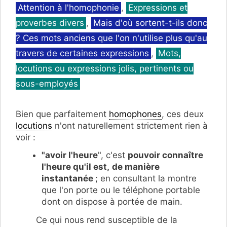
Catégories
Attention à l'homophonie
,
Expressions et
proverbes divers
,
Mais d'où sortent-t-ils donc
? Ces mots anciens que l'on n'utilise plus qu'au
travers de certaines expressions
,
Mots,
locutions ou expressions jolis, pertinents ou
sous-employés
Bien que parfaitement
homophones
, ces deux
locutions
n'ont naturellement strictement rien à
voir :
"avoir l'heure
", c'est
pouvoir connaître
l'heure qu'il est,
de manière
instantanée
; en consultant la montre
que l'on porte ou le téléphone portable
dont on dispose à portée de main.
Ce qui nous rend susceptible de la