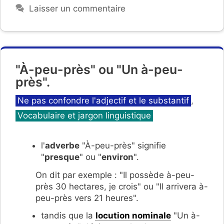
Laisser un commentaire
"À-peu-près" ou "Un à-peu-
près".
Catégories
Ne pas confondre l'adjectif et le substantif
,
Vocabulaire et jargon linguistique
l'
adverbe
"À-peu-près" signifie
"
presque
" ou "
environ
".
On dit par exemple : "Il possède à-peu-
près 30 hectares, je crois" ou "Il arrivera à-
peu-près vers 21 heures".
tandis que la
locution nominale
"Un à-