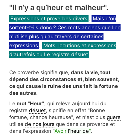
"Il n’y a qu’heur et malheur".
Catégories
Expressions et proverbes divers
,
Mais d'où
sortent-t-ils donc ? Ces mots anciens que l'on
n'utilise plus qu'au travers de certaines
expressions
,
Mots, locutions et expressions
d'autrefois ou Le registre désuet
Ce proverbe signifie que,
dans la vie, tout
dépend des circonstances et, bien souvent,
ce qui cause la ruine des uns fait la fortune
des autres
.
Le
mot "Heur"
, qui relève aujourd'hui du
registre
désuet
, signifie en effet "Bonne
fortune, chance heureuse", et n'est plus
guère
utilisé
de nos jours
que dans ce proverbe et
dans l'expression "
Avoir
l'heur de
"
.