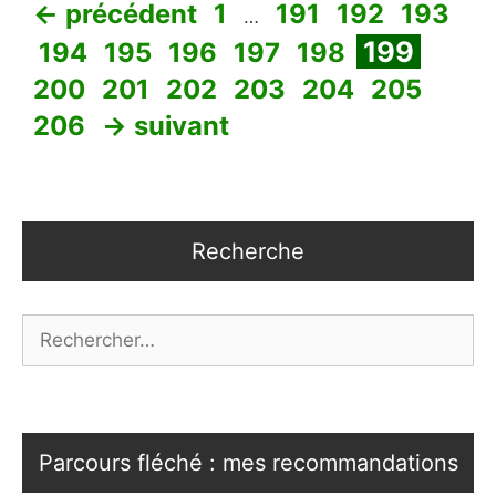
Page
Page
Page
Page
←
précédent
1
191
192
193
…
Page
Page
Page
Page
Page
Page
Page
199
194
195
196
197
198
Page
Page
Page
Page
Page
Page
200
201
202
203
204
205
206
→
suivant
Recherche
Rechercher :
Parcours fléché : mes recommandations