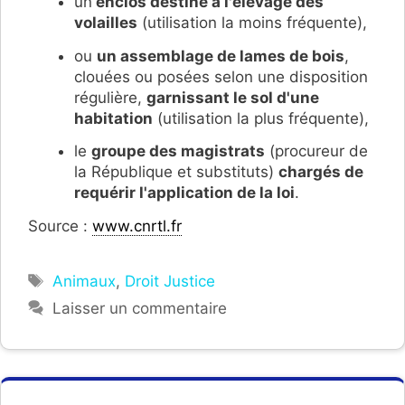
un
enclos destiné à l'élevage des
volailles
(utilisation la moins fréquente),
ou
un a
ssemblage de lames de bois
,
clouées ou posées selon une disposition
régulière,
garnissant le sol d'une
habitation
(utilisation la plus fréquente),
le
groupe des magistrats
(procureur de
la République et substituts)
chargés de
requérir l'application de la loi
.
Source :
www.cnrtl.fr
Étiquettes
Animaux
,
Droit Justice
Laisser un commentaire