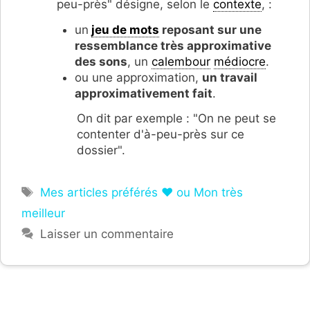
peu-près" désigne, selon le
contexte
, :
un
jeu de mots
reposant sur une
ressemblance très approximative
des sons
, un
calembour
médiocre
.
ou une approximation,
un travail
approximativement fait
.
On dit par exemple : "On ne peut se
contenter d'à-peu-près sur ce
dossier".
Étiquettes
Mes articles préférés ❤ ou Mon très
meilleur
Laisser un commentaire