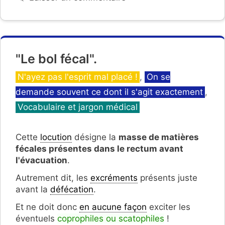
"Le bol fécal".
Catégories
N'ayez pas l'esprit mal placé !
,
On se
demande souvent ce dont il s'agit exactement
,
Vocabulaire et jargon médical
Cette
locution
désigne la
masse de matières
fécales présentes dans le rectum avant
l'évacuation
.
Autrement dit, les
excréments
présents juste
avant la
défécation
.
Et ne doit donc
en aucune façon
exciter les
éventuels
coprophiles ou scatophiles
!