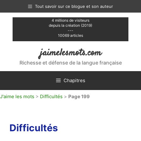
Aller
Tout savoir sur ce blogue et son auteur
au
contenu
4 millions de visiteurs
depuis la création (2019)
---
10069 articles
jaimelesmots.com
Richesse et défense de la langue française
Chapitres
J'aime les mots
>
Difficultés
>
Page 199
Difficultés