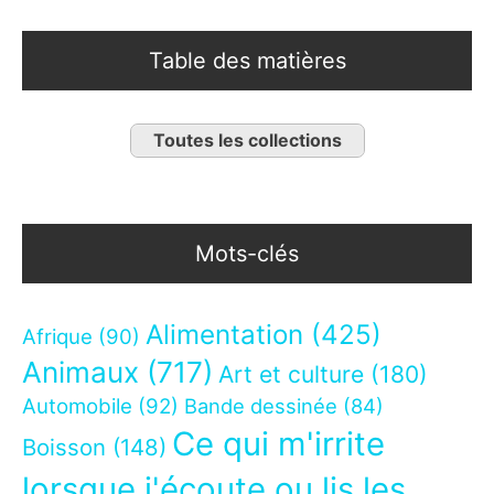
Table des matières
Toutes les collections
Mots-clés
Alimentation
(425)
Afrique
(90)
Animaux
(717)
Art et culture
(180)
Automobile
(92)
Bande dessinée
(84)
Ce qui m'irrite
Boisson
(148)
lorsque j'écoute ou lis les