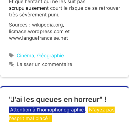
Et que l'enfant qui ne les suit pas
scrupuleusement
court le risque de se retrouver
très sévèrement puni.
Sources : wikipedia.org,
licmace.wordpress.com et
www.languefrancaise.net
Étiquettes
Cinéma
,
Géographie
Laisser un commentaire
"J'ai les queues en horreur" !
Catégories
Attention à l'homophonographie
,
N'ayez pas
l'esprit mal placé !