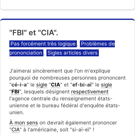
"FBI" et "CIA".
Catégories
Pas forcément très logique
,
Problèmes de
prononciation
,
Sigles articles divers
J'aimerai sincèrement que l'on m'explique
pourquoi de nombreuses personnes prononcent
"
cé-i-a
" le
sigle
"
CIA
" et "
ef-bi-aï
" le
sigle
"
FBI
", lesquels désignent
respectivement
l'agence centrale du renseignement états-
unienne et le bureau fédéral d'enquête états-
unien.
À mon sens
on devrait également prononcer
"
CIA
" à l'américaine, soit "si-aï-eï" !