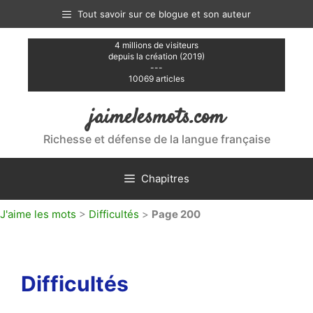
Aller
Tout savoir sur ce blogue et son auteur
au
contenu
4 millions de visiteurs
depuis la création (2019)
---
10069 articles
jaimelesmots.com
Richesse et défense de la langue française
Chapitres
J'aime les mots
>
Difficultés
>
Page 200
Difficultés