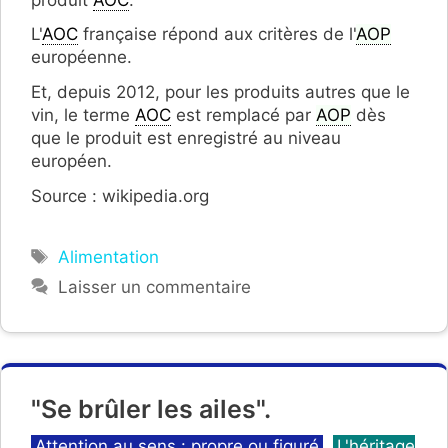
L'
AOC
française répond aux critères de l'
AOP
européenne.
Et, depuis 2012, pour les produits autres que le
vin, le terme
AOC
est remplacé par
AOP
dès
que le produit est enregistré au niveau
européen
.
Source : wikipedia.org
Étiquettes
Alimentation
Laisser un commentaire
"Se brûler les ailes".
Catégories
Attention au sens : propre ou figuré
,
L'héritage