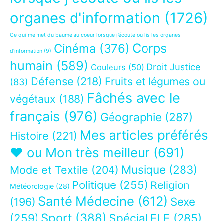
organes d'information
(1726)
Ce qui me met du baume au coeur lorsque j’écoute ou lis les organes
Corps
Cinéma
(376)
d’information
(9)
humain
(589)
Droit Justice
Couleurs
(50)
Défense
(218)
Fruits et légumes ou
(83)
Fâchés avec le
végétaux
(188)
français
(976)
Géographie
(287)
Mes articles préférés
Histoire
(221)
❤ ou Mon très meilleur
(691)
Musique
(283)
Mode et Textile
(204)
Politique
(255)
Religion
Météorologie
(28)
Santé Médecine
(612)
Sexe
(196)
Sport
(388)
(259)
Spécial FLE
(285)