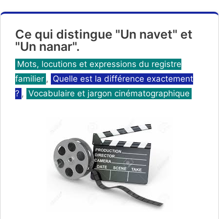
Ce qui distingue "Un navet" et
"Un nanar".
Catégories
Mots, locutions et expressions du registre
familier
,
Quelle est la différence exactement
?
,
Vocabulaire et jargon cinématographique