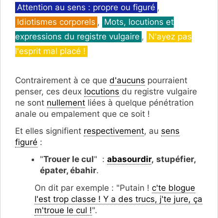
Catégories
Attention au sens : propre ou figuré
,
Idiotismes corporels
,
Mots, locutions et
expressions du registre vulgaire
,
N'ayez pas
l'esprit mal placé !
Contrairement à ce que
d'aucuns
pourraient
penser, ces deux
locutions
du registre vulgaire
ne sont
nullement
liées à quelque pénétration
anale ou empalement que ce soit !
Et elles signifient
respectivement
, au
sens
figuré
:
"
Trouer le cul
" :
abasourdir
,
stupéfier,
épater, ébahir
.
On dit par exemple : "Putain !
c'te blogue
l'est trop classe ! Y a des trucs, j'te jure, ça
m'troue le cul !
".