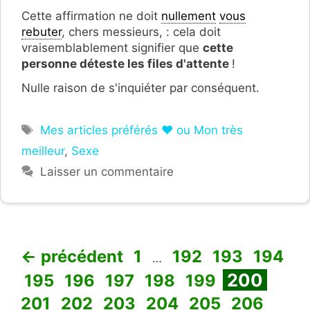
Cette affirmation ne doit
nullement
vous
rebuter
, chers messieurs, : cela doit
vraisemblablement signifier que
cette
personne déteste les files d'attente
!
Nulle raison de s'inquiéter par conséquent.
Étiquettes
Mes articles préférés ❤ ou Mon très
meilleur
,
Sexe
Laisser un commentaire
Page
Page
Page
Page
←
précédent
1
192
193
194
…
Page
Page
Page
Page
Page
Page
Page
200
195
196
197
198
199
Page
Page
Page
Page
Page
201
202
203
204
205
206