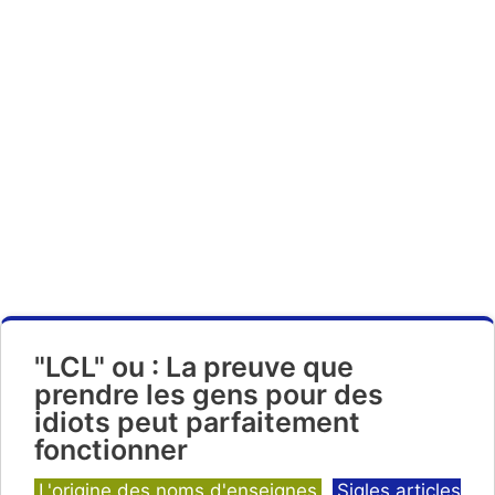
"LCL" ou : La preuve que
prendre les gens pour des
idiots peut parfaitement
fonctionner
Catégories
L'origine des noms d'enseignes
,
Sigles articles