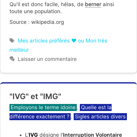
Qu'il est donc facile, hélas, de
berner
ainsi
toute une population.
Source : wikipedia.org
Étiquettes
Mes articles préférés ❤ ou Mon très
meilleur
Laisser un commentaire
"IVG" et "IMG"
Catégories
Employons le terme idoine
,
Quelle est la
différence exactement ?
,
Sigles articles divers
L'
IVG
désigne l'
Interruption Volontaire