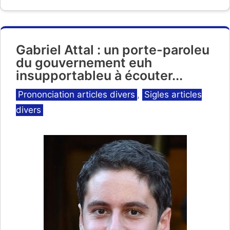
Gabriel Attal : un porte-paroleu
du gouvernement euh
insupportableu à écouter...
Catégories
Prononciation articles divers
,
Sigles articles
divers