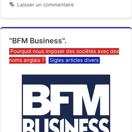
Laisser un commentaire
"BFM Business".
Catégories
Pourquoi nous imposer des sociétés avec des
noms anglais ?
,
Sigles articles divers