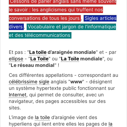
Cessons de parler anglais sans même souvent
le savoir : les anglicismes qui truffent nos
conversations de tous les jours
,
Sigles articles
divers
,
Vocabulaire et jargon de l'informatique
et des télécommunications
Et pas : "
La toile
d’araignée mondiale
" et - par
ellipse
- "
La Toile
" ou "
La Toile
mondiale
", ou
"
Le réseau mondial
" !
Ces différentes appellations - correspondant au
célébrissime
sigle
anglais "
www
" - désignent
un système hypertexte public fonctionnant sur
Internet
, qui permet de consulter, avec un
navigateur, des pages accessibles sur des
sites.
L’image de
la toile
d’araignée vient des
hyperliens qui lient entre elles les pages de
la