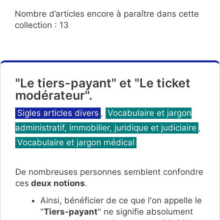
Nombre d’articles encore à paraître dans cette
collection : 13
"Le tiers-payant" et "Le ticket
modérateur".
Catégories
Sigles articles divers
,
Vocabulaire et jargon
administratif, immobilier, juridique et judiciaire
,
Vocabulaire et jargon médical
De nombreuses personnes semblent confondre
ces
deux notions
.
Ainsi, bénéficier de ce que l'on appelle le
"
Tiers-payant
" ne signifie absolument