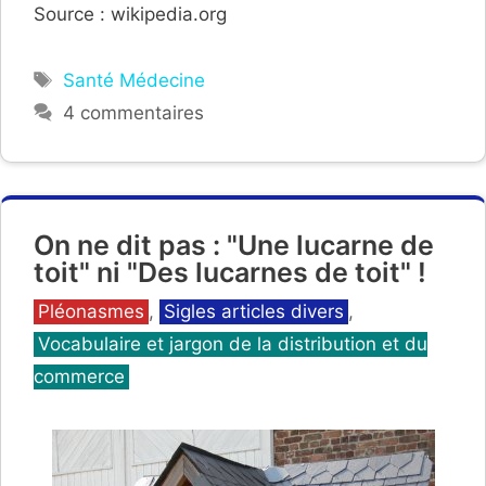
Source : wikipedia.org
Étiquettes
Santé Médecine
4 commentaires
On ne dit pas : "Une lucarne de
toit" ni "Des lucarnes de toit" !
Catégories
Pléonasmes
,
Sigles articles divers
,
Vocabulaire et jargon de la distribution et du
commerce