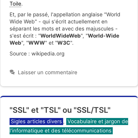
Toile
.
Et, par le passé, l'appellation anglaise "World
Wide Web" - qui s'écrit actuellement en
séparant les mots et avec des majuscules -
s'est écrit : "
WorldWideWeb
", "
World-Wide
Web
", "
WWW
" et "
W3C
".
Source : wikipedia.org
Laisser un commentaire
"SSL" et "TSL" ou "SSL/TSL"
Catégories
Sigles articles divers
,
Vocabulaire et jargon de
l'informatique et des télécommunications