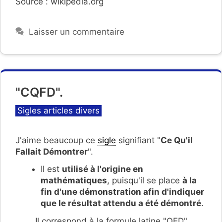
Source : wikipedia.org
Laisser un commentaire
"CQFD".
Catégories
Sigles articles divers
J'aime beaucoup ce
sigle
signifiant "
Ce Qu'il
Fallait Démontrer
".
Il est
utilisé à l'origine en
mathématiques
, puisqu'il se place
à la
fin d'une démonstration afin d'indiquer
que le résultat attendu a été démontré
.
Il correspond à la formule latine "QED"