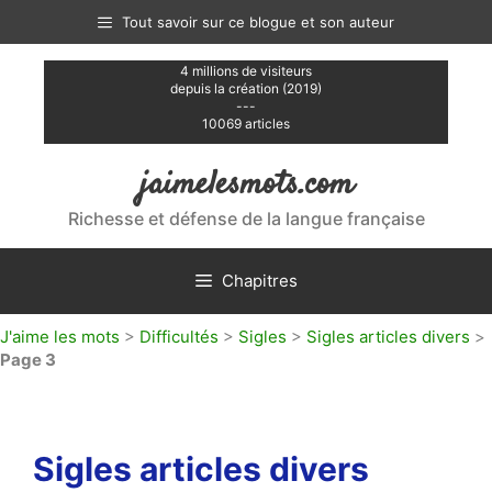
Aller
Tout savoir sur ce blogue et son auteur
au
contenu
4 millions de visiteurs
depuis la création (2019)
---
10069 articles
jaimelesmots.com
Richesse et défense de la langue française
Chapitres
J'aime les mots
>
Difficultés
>
Sigles
>
Sigles articles divers
>
Page 3
Sigles articles divers