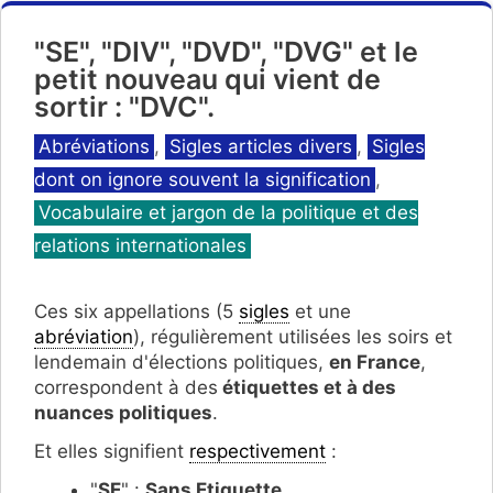
"SE", "DIV", "DVD", "DVG" et le
petit nouveau qui vient de
sortir : "DVC".
Catégories
Abréviations
,
Sigles articles divers
,
Sigles
dont on ignore souvent la signification
,
Vocabulaire et jargon de la politique et des
relations internationales
Ces six appellations (5
sigles
et une
abréviation
), régulièrement utilisées les soirs et
lendemain d'élections politiques,
en France
,
correspondent à des
étiquettes et à des
nuances politiques
.
Et elles signifient
respectivement
:
"
SE
" :
Sans Etiquette
.