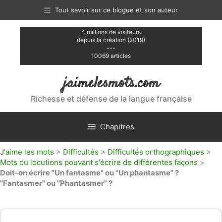
Aller
Tout savoir sur ce blogue et son auteur
au
contenu
4 millions de visiteurs
depuis la création (2019)
---
10069 articles
jaimelesmots.com
Richesse et défense de la langue française
Chapitres
J'aime les mots
>
Difficultés
>
Difficultés orthographiques
>
Mots ou locutions pouvant s'écrire de différentes façons
>
Doit-on écrire "Un fantasme" ou "Un phantasme" ?
"Fantasmer" ou "Phantasmer" ?