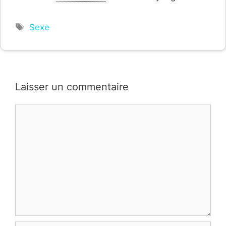
Étiquettes
Sexe
Laisser un commentaire
Commentaire
Nom