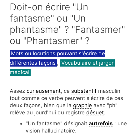
Doit-on écrire "Un
fantasme" ou "Un
phantasme" ? "Fantasmer"
ou "Phantasmer" ?
Catégories
Mots ou locutions pouvant s'écrire de
différentes façons
,
Vocabulaire et jargon
médical
Assez
curieusement
, ce
substantif
masculin
tout comme ce verbe peuvent s'écrire de ces
deux façons, bien que la
graphie
avec "ph"
relève au jourd'hui du registre
désuet
.
"Un fantasme" désignait
autrefois
: une
vision hallucinatoire.