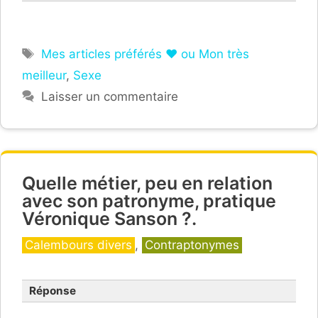
Étiquettes
Mes articles préférés ❤ ou Mon très
ça
meilleur
,
Sexe
Laisser un commentaire
Quelle métier, peu en relation
avec son patronyme, pratique
Véronique Sanson ?.
Catégories
Calembours divers
,
Contraptonymes
Réponse