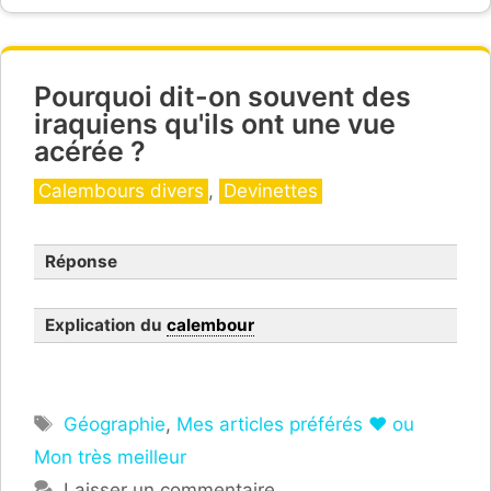
Pourquoi dit-on souvent des
iraquiens qu'ils ont une vue
acérée ?
Catégories
Calembours divers
,
Devinettes
Réponse
Explication du
calembour
Étiquettes
Géographie
,
Mes articles préférés ❤ ou
Mon très meilleur
Laisser un commentaire