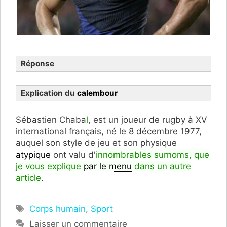
Réponse
Explication du
calembour
Sébastien Chaba
l
, es
t un joueur de rugby à XV
international français, né le 8 décembre 1977,
auquel son style de jeu et son
physique
atypique
ont valu d'
innombrables surnoms, que
je vous explique
par le menu
dans un autre
article
.
Étiquettes
Corps humain
,
Sport
Laisser un commentaire