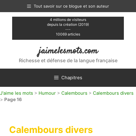
Aller
Tout savoir sur ce blogue et son auteur
au
contenu
4 millions de visiteurs
depuis la création (2019)
---
10069 articles
jaimelesmots.com
Richesse et défense de la langue française
Chapitres
J'aime les mots
>
Humour
>
Calembours
>
Calembours divers
>
Page 16
Calembours divers