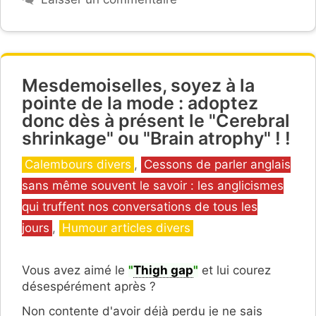
Mesdemoiselles, soyez à la
pointe de la mode : adoptez
donc dès à présent le "Cerebral
shrinkage" ou "Brain atrophy" ! !
Catégories
Calembours divers
,
Cessons de parler anglais
sans même souvent le savoir : les anglicismes
qui truffent nos conversations de tous les
jours
,
Humour articles divers
Vous avez aimé le
"
Thigh gap
"
et lui courez
désespérément après ?
Non contente d'avoir déjà perdu je ne sais