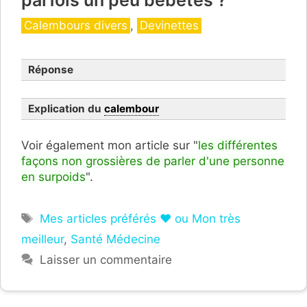
parfois un peu bébêtes ?
Catégories
Calembours divers
,
Devinettes
Réponse
Explication du
calembour
Voir également mon article sur "
les différentes
façons non grossières de parler d'une personne
en surpoids
".
Étiquettes
Mes articles préférés ❤ ou Mon très
meilleur
,
Santé Médecine
Laisser un commentaire