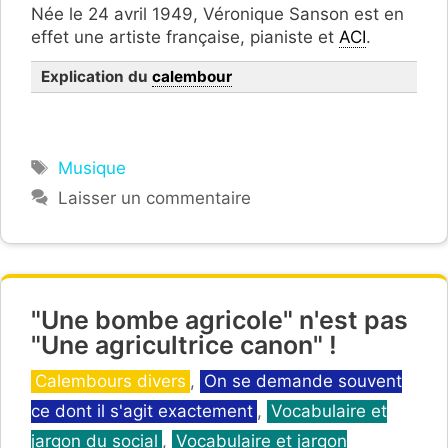
Née le 24 avril 1949, Véronique Sanson est en
effet une artiste française, pianiste et
ACI
.
Explication du
calembour
Étiquettes
Musique
Laisser un commentaire
"Une bombe agricole" n'est pas
"Une agricultrice canon" !
Catégories
Calembours divers
,
On se demande souvent
ce dont il s'agit exactement
,
Vocabulaire et
jargon du social
,
Vocabulaire et jargon