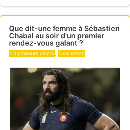
Que dit-une femme à Sébastien
Chabal au soir d'un premier
rendez-vous galant ?
Catégories
Calembours divers
,
Devinettes