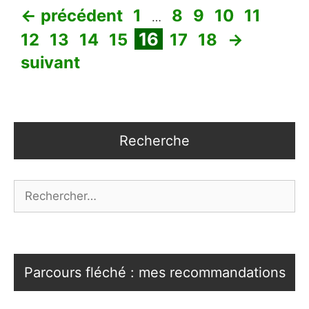
Page
Page
Page
Page
Page
Page
←
précédent
1
8
9
10
11
…
Page
Page
Page
Page
Page
Page
16
12
13
14
15
17
18
→
suivant
Recherche
Rechercher :
Parcours fléché : mes recommandations