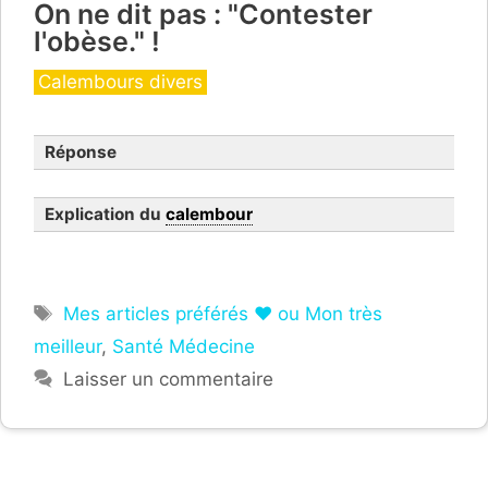
On ne dit pas : "Contester
l'obèse." !
Catégories
Calembours divers
Réponse
Explication du
calembour
Étiquettes
Mes articles préférés ❤ ou Mon très
meilleur
,
Santé Médecine
Laisser un commentaire