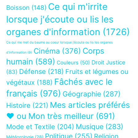
Ce qui m'irrite
Boisson
(148)
lorsque j'écoute ou lis les
organes d'information
(1726)
Ce qui me met du baume au coeur lorsque j’écoute ou lis les organes
Corps
Cinéma
(376)
d’information
(9)
humain
(589)
Droit Justice
Couleurs
(50)
Défense
(218)
Fruits et légumes ou
(83)
Fâchés avec le
végétaux
(188)
français
(976)
Géographie
(287)
Mes articles préférés
Histoire
(221)
❤ ou Mon très meilleur
(691)
Musique
(283)
Mode et Textile
(204)
Politique
(255)
Religion
Météorologie
(28)