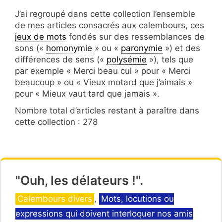
J’ai regroupé dans cette collection l’ensemble
de mes articles consacrés aux calembours, ces
jeux de mots
fondés sur des ressemblances de
sons («
homonymie
» ou «
paronymie
») et des
différences de sens («
polysémie
»), tels que
par exemple « Merci beau cul » pour « Merci
beaucoup » ou « Vieux motard que j’aimais »
pour « Mieux vaut tard que jamais ».
Nombre total d’articles restant à paraître dans
cette collection : 278
"Ouh, les délateurs !".
Catégories
Calembours divers
,
Mots, locutions ou
expressions qui doivent interloquer nos amis