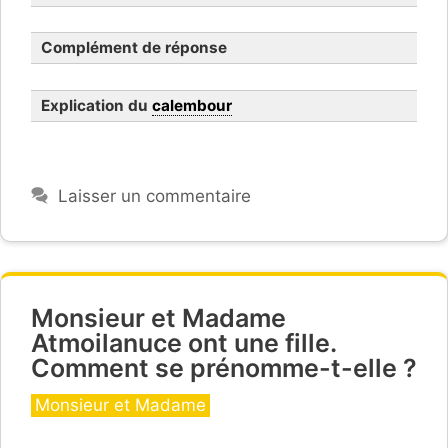
Complément de réponse
Explication du
calembour
Laisser un commentaire
Monsieur et Madame
Atmoilanuce ont une fille.
Comment se prénomme-t-elle ?
Catégories
la gare Saint-Charles
Monsieur et Madame