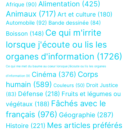
Alimentation
(425)
Afrique
(90)
Animaux
(717)
Art et culture
(180)
Automobile
(92)
Bande dessinée
(84)
Ce qui m'irrite
Boisson
(148)
lorsque j'écoute ou lis les
organes d'information
(1726)
Ce qui me met du baume au coeur lorsque j’écoute ou lis les organes
Corps
Cinéma
(376)
d’information
(9)
humain
(589)
Droit Justice
Couleurs
(50)
Défense
(218)
Fruits et légumes ou
(83)
Fâchés avec le
végétaux
(188)
français
(976)
Géographie
(287)
Mes articles préférés
Histoire
(221)