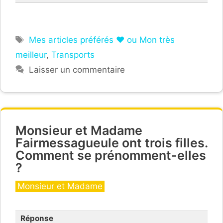
Étiquettes
Mes articles préférés ❤ ou Mon très
meilleur
,
Transports
gare Saint-Lazare
Laisser un commentaire
Monsieur et Madame
Fairmessagueule ont trois filles.
Comment se prénomment-elles
?
Catégories
Monsieur et Madame
Réponse