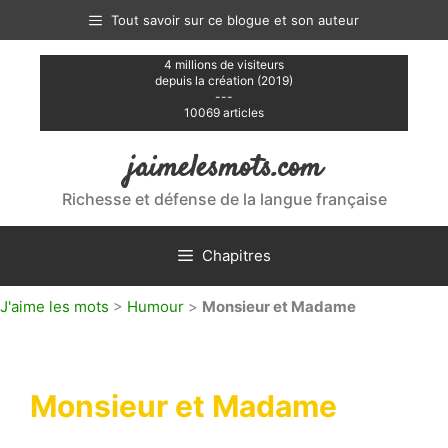
Aller
Tout savoir sur ce blogue et son auteur
au
contenu
4 millions de visiteurs
depuis la création (2019)
---
10069 articles
jaimelesmots.com
Richesse et défense de la langue française
Chapitres
J'aime les mots
>
Humour
>
Monsieur et Madame
Monsieur et Madame