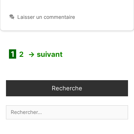
Laisser un commentaire
Page
Page
1
2
→
suivant
Recherche
Rechercher :