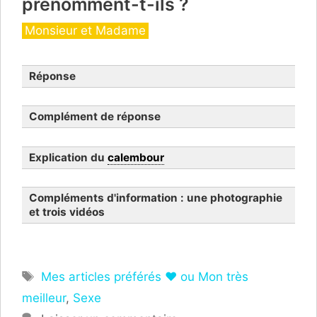
prénomment-t-ils ?
gare de Bordeaux-Saint-Jean,
dite « Gare Saint-Jean »
Catégories
Monsieur et Madame
(33)
ferroviaire
Réponse
Complément de réponse
Explication du
calembour
Compléments d'information : une photographie
et trois vidéos
Étiquettes
Mes articles préférés ❤ ou Mon très
meilleur
,
Sexe