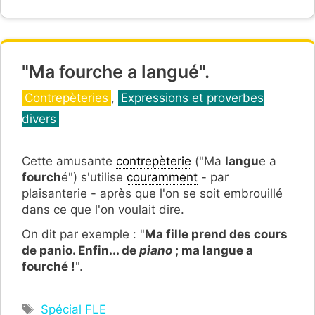
"Ma fourche a langué".
Catégories
Contrepèteries
,
Expressions et proverbes
divers
Cette amusante
contrepèterie
("Ma
langu
e a
fourch
é") s'utilise
couramment
- par
plaisanterie - après que l'on se soit embrouillé
dans ce que l'on voulait dire.
On dit par exemple : "
Ma fille prend des cours
de panio. Enfin... de
piano
; ma langue a
fourché !
".
Étiquettes
Spécial FLE