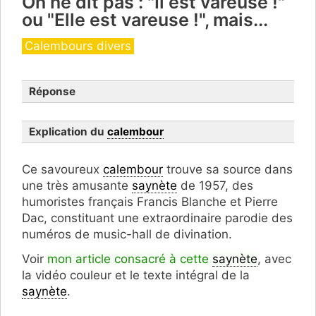
On ne dit pas : "Il est vareuse !"
ou "Elle est vareuse !", mais...
Catégories
Calembours divers
Réponse
Explication du
calembour
C
e savoureux
calembour
trouve sa source dans
une très amusante
saynète
de 1957, des
humoristes français Francis Blanche et Pierre
Dac,
constituant une extraordinaire parodie des
numéros de music-hall de divination
.
Voir
mon article consacré à cette
saynète
, avec
la vidéo couleur
et le t
exte intégral de la
saynète
.