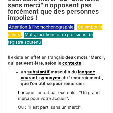
sans merci" n'opposent pas
forcément que des personnes
impolies !
Catégories
Attention à l'homophonographie
,
Calembours
divers
,
Mots, locutions et expressions du
registre soutenu
Il existe en effet en français
deux mots "Merci",
qui peuvent être, selon le
contexte
:
un
substantif
masculin du
langage
courant
,
synonyme
de "remerciement",
que l'on utilise pour remercier
.
Lorsque
l'on dit par exemple : "Un grand
merci pour votre accueil".
Ou : "Il est parti sans un merci".