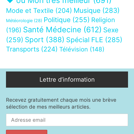
❤ ou Mon très meilleur
(691)
Musique
(283)
Mode et Textile
(204)
Politique
(255)
Religion
Météorologie
(28)
Santé Médecine
(612)
Sexe
(196)
Sport
(388)
(259)
Spécial FLE
(285)
Transports
(224)
Télévision
(148)
Lettre d’information
Recevez gratuitement chaque mois une brève
sélection de mes meilleurs articles.