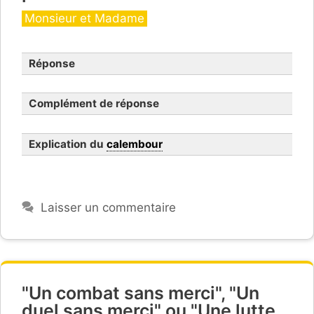
Catégories
Monsieur et Madame
Réponse
Complément de réponse
Explication du
calembour
Laisser un commentaire
"Un combat sans merci", "Un
duel sans merci" ou "Une lutte