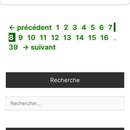
Page
Page
Page
Page
Page
Page
Page
Pag
←
précédent
1
2
3
4
5
6
7
Page
Page
Page
Page
Page
Page
Page
Page
Pa
8
9
10
11
12
13
14
15
16
…
39
→
suivant
Recherche
Rechercher :