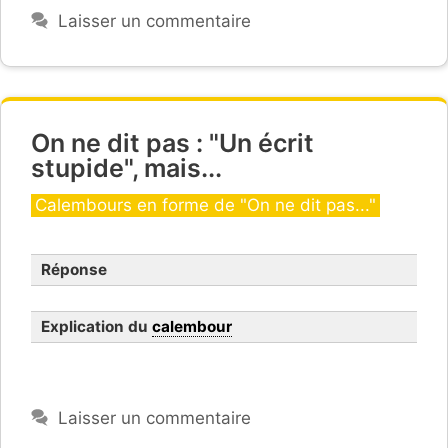
Laisser un commentaire
On ne dit pas : "Un écrit
stupide", mais...
Catégories
Calembours en forme de "On ne dit pas..."
Réponse
Explication du
calembour
Laisser un commentaire