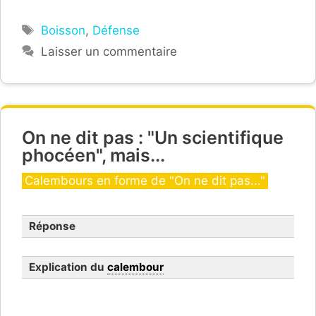
Étiquettes
Boisson
,
Défense
Laisser un commentaire
On ne dit pas : "Un scientifique
phocéen", mais...
Catégories
Calembours en forme de "On ne dit pas..."
Réponse
Explication du
calembour