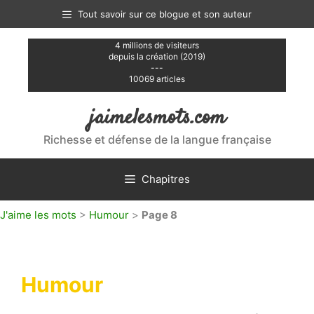
Aller
Tout savoir sur ce blogue et son auteur
au
contenu
4 millions de visiteurs
depuis la création (2019)
---
10069 articles
jaimelesmots.com
Richesse et défense de la langue française
Chapitres
J'aime les mots
>
Humour
>
Page 8
Humour