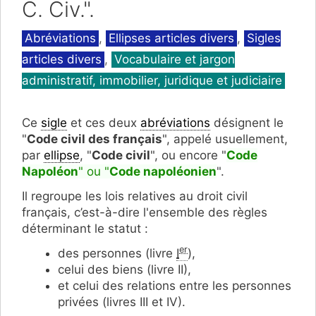
C. Civ.".
Catégories
Abréviations
,
Ellipses articles divers
,
Sigles
articles divers
,
Vocabulaire et jargon
administratif, immobilier, juridique et judiciaire
Ce
sigle
et ces deux
abréviations
désignent le
"
Code civil des français
", appelé usuellement,
par
ellipse
, "
Code civil
", ou encore "
Code
Napoléon
" ou "
C
ode napoléonien
".
Il regroupe les lois relatives au droit civil
français, c’est-à-dire l'ensemble des règles
déterminant le statut :
er
des personnes (livre
I
),
celui des biens (livre II),
et celui des relations entre les personnes
privées (livres III et IV).