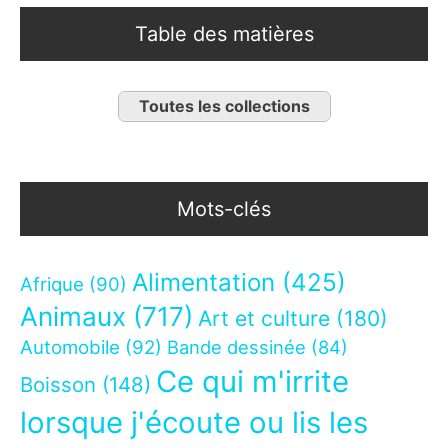
Table des matières
Toutes les collections
Mots-clés
Alimentation
(425)
Afrique
(90)
Animaux
(717)
Art et culture
(180)
Automobile
(92)
Bande dessinée
(84)
Ce qui m'irrite
Boisson
(148)
lorsque j'écoute ou lis les