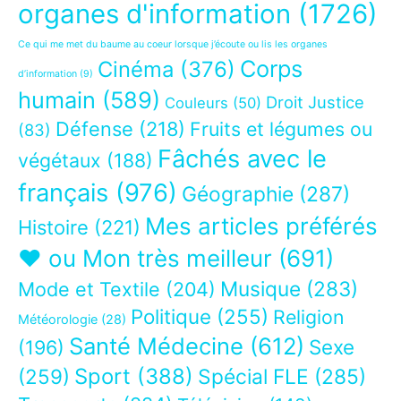
organes d'information
(1726)
Ce qui me met du baume au coeur lorsque j’écoute ou lis les organes
Corps
Cinéma
(376)
d’information
(9)
humain
(589)
Droit Justice
Couleurs
(50)
Défense
(218)
Fruits et légumes ou
(83)
Fâchés avec le
végétaux
(188)
français
(976)
Géographie
(287)
Mes articles préférés
Histoire
(221)
❤ ou Mon très meilleur
(691)
Musique
(283)
Mode et Textile
(204)
Politique
(255)
Religion
Météorologie
(28)
Santé Médecine
(612)
Sexe
(196)
Sport
(388)
(259)
Spécial FLE
(285)