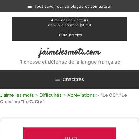
Aller
Tout savoir sur ce blogue et son auteur
au
contenu
4 millions de visiteurs
depuis la création (2019)
---
10069 articles
jaimelesmots.com
Richesse et défense de la langue française
Chapitres
J'aime les mots
>
Difficultés
>
Abréviations
>
"Le CC", "Le
C.civ." ou "Le C. Civ.".