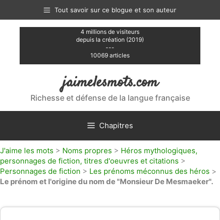
Aller
Tout savoir sur ce blogue et son auteur
au
contenu
4 millions de visiteurs
depuis la création (2019)
---
10069 articles
jaimelesmots.com
Richesse et défense de la langue française
Chapitres
J'aime les mots
>
Noms propres
>
Héros mythologiques,
personnages de fiction, titres d'oeuvres et citations
>
Personnages de fiction
>
Les prénoms méconnus des héros
>
Le prénom et l'origine du nom de "Monsieur De Mesmaeker".