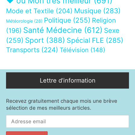
❤ ou Mon très meilleur
(691)
Musique
(283)
Mode et Textile
(204)
Politique
(255)
Religion
Météorologie
(28)
Santé Médecine
(612)
Sexe
(196)
Sport
(388)
(259)
Spécial FLE
(285)
Transports
(224)
Télévision
(148)
Lettre d’information
Recevez gratuitement chaque mois une brève
sélection de mes meilleurs articles.