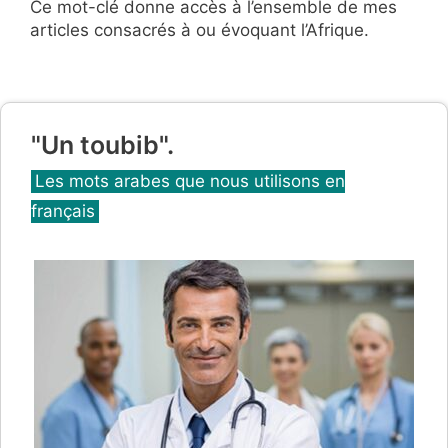
Ce mot-clé donne accès à l’ensemble de mes
articles consacrés à ou évoquant l’Afrique.
"Un toubib".
Catégories
Les mots arabes que nous utilisons en
français