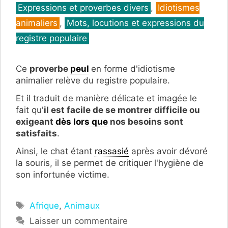
Catégories
Expressions et proverbes divers
,
Idiotismes
animaliers
,
Mots, locutions et expressions du
registre populaire
Ce
proverbe
peul
en forme d'idiotisme
animalier relève du registre populaire.
Et il traduit de manière délicate et imagée le
fait qu'
il est facile de se montrer difficile ou
exigeant
dès lors que
nos besoins sont
satisfaits
.
Ainsi, le chat étant
rassasié
après avoir dévoré
la souris, il se permet de critiquer l'hygiène de
son infortunée victime.
Étiquettes
Afrique
,
Animaux
Laisser un commentaire