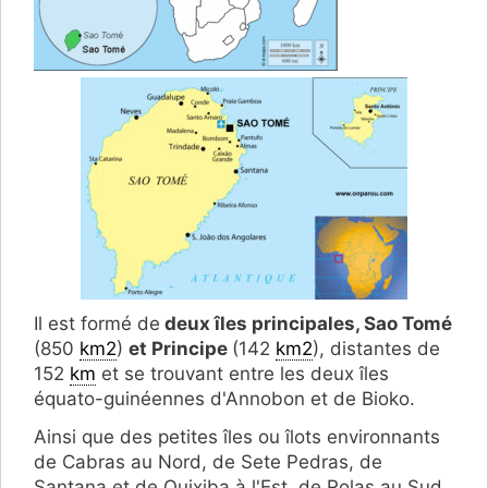
Il est formé de
deux îles principales, Sao Tomé
(850
km2
)
et Principe
(142
km2
), distantes de
152
km
et se trouvant entre les deux îles
équato-guinéennes d'Annobon et de Bioko.
Ainsi que des petites îles ou îlots environnants
de Cabras au Nord, de Sete Pedras, de
Santana et de Quixiba à l'Est, de Rolas au Sud,