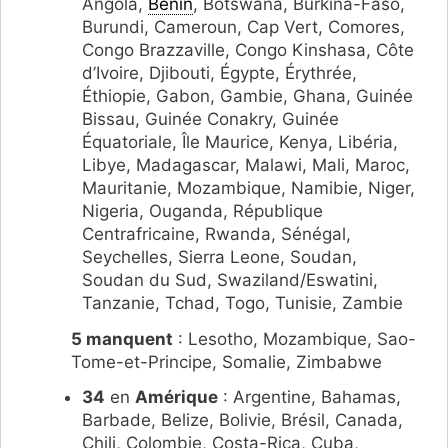
Angola,
Bénin
, Botswana, Burkina-Faso,
Burundi, Cameroun, Cap Vert, Comores,
Congo Brazzaville, Congo Kinshasa, Côte
d’Ivoire, Djibouti, Égypte, Érythrée,
Éthiopie, Gabon, Gambie, Ghana, Guinée
Bissau, Guinée Conakry, Guinée
Équatoriale, Île Maurice, Kenya, Libéria,
Libye, Madagascar, Malawi, Mali, Maroc,
Mauritanie, Mozambique, Namibie, Niger,
Nigeria, Ouganda, République
Centrafricaine, Rwanda, Sénégal,
Seychelles, Sierra Leone, Soudan,
Soudan du Sud, Swaziland/Eswatini,
Tanzanie, Tchad, Togo, Tunisie, Zambie
5 manquent
: Lesotho, Mozambique, Sao-
Tome-et-Principe, Somalie, Zimbabwe
34
en
Amérique
: Argentine, Bahamas,
Barbade, Belize, Bolivie, Brésil, Canada,
Chili, Colombie, Costa-Rica, Cuba,