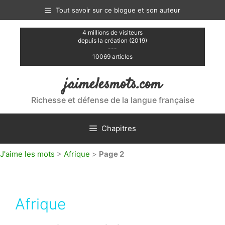
Aller
Tout savoir sur ce blogue et son auteur
au
contenu
4 millions de visiteurs
depuis la création (2019)
---
10069 articles
jaimelesmots.com
Richesse et défense de la langue française
Chapitres
J'aime les mots
>
Afrique
>
Page 2
Afrique