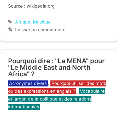
Source : wikipedia.org
Étiquettes
Afrique
,
Musique
Laisser un commentaire
Pourquoi dire : "Le MENA" pour
"Le Middle East and North
Africa" ?
Catégories
Acronymes divers
,
Pourquoi utiliser des mots
ou des expressions en anglais ?
,
Vocabulaire
et jargon de la politique et des relations
internationales