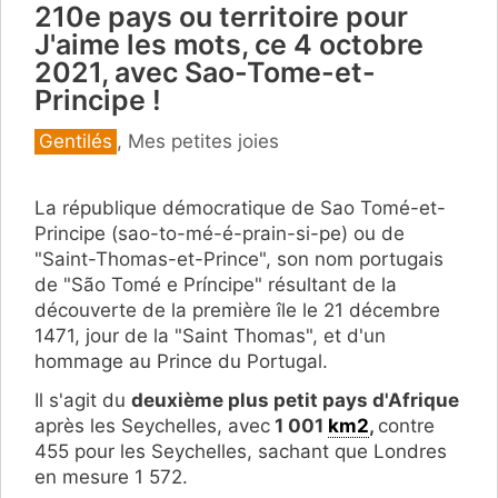
210e pays ou territoire pour
J'aime les mots, ce 4 octobre
2021, avec Sao-Tome-et-
Principe !
Catégories
Gentilés
,
Mes petites joies
La république démocratique de Sao Tomé-et-
Principe (sao-to-mé-é-prain-si-pe) ou de
"Saint-Thomas-et-Prince", son nom portugais
de "São Tomé e Príncipe" résultant de la
découverte de la première île le 21 décembre
1471, jour de la "Saint Thomas", et d'un
hommage au Prince du Portugal.
Il s'agit du
deuxième plus petit pays d'Afrique
après les Seychelles, avec
1 001
km2
,
contre
455 pour les Seychelles, sachant que Londres
en mesure 1 572.