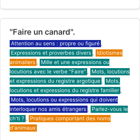
"Faire un canard".
Catégories
Attention au sens : propre ou figuré
,
Expressions et proverbes divers
,
Idiotismes
animaliers
,
Mille et une expressions ou
locutions avec le verbe "Faire"
,
Mots, locutions
et expressions du registre argotique
,
Mots,
locutions et expressions du registre familier
,
Mots, locutions ou expressions qui doivent
interloquer nos amis étrangers
,
Parlez-vous le
ch'ti ?
,
Pratiques comportant des noms
d'animaux