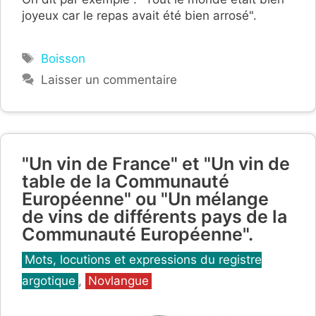
joyeux car le repas avait été bien arrosé".
Étiquettes
Boisson
Laisser un commentaire
"Un vin de France" et "Un vin de
table de la Communauté
Européenne" ou "Un mélange
de vins de différents pays de la
Communauté Européenne".
Catégories
Mots, locutions et expressions du registre
argotique
,
Novlangue