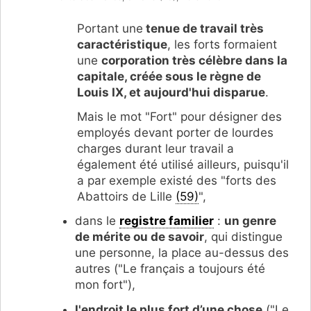
Portant une
tenue de travail très
caractéristique
, les forts formaient
une
corporation très célèbre dans la
capitale, créée sous le règne de
Louis IX, et aujourd'hui disparue
.
Mais le mot "Fort" pour désigner des
employés devant porter de lourdes
charges durant leur travail a
également été utilisé ailleurs, puisqu'il
a par exemple existé des "forts des
Abattoirs de Lille
(59)
",
dans le
registre familier
:
un genre
de mérite ou de savoir
, qui distingue
une personne, la place au-dessus des
autres ("Le français a toujours été
mon fort"),
l'endroit le plus fort d’une chose
("Le