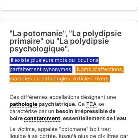
"La potomanie", "La polydipsie
primaire" ou "La polydipsie
psychologique".
Catégories
Il existe plusieurs mots ou locutions
parfaitement synonymes
,
Noms d'affections,
maladies ou pathologies. Articles divers
Ces différentes appellations désignent une
pathologie
psychiatrique
. Ce
TCA
se
caractérise par un
besoin irrépressible de
boire
constamment
, essentiellement de l'eau
.
La victime, appelée "potomane" boit tout
liquide à sa portée, jusqu'à plus de dix litres par