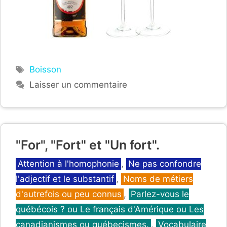
Étiquettes
Boisson
Laisser un commentaire
"For", "Fort" et "Un fort".
Catégories
Attention à l'homophonie
,
Ne pas confondre
l'adjectif et le substantif
,
Noms de métiers
d'autrefois ou peu connus
,
Parlez-vous le
québécois ? ou Le français d'Amérique ou Les
canadianismes ou québecismes.
,
Vocabulaire