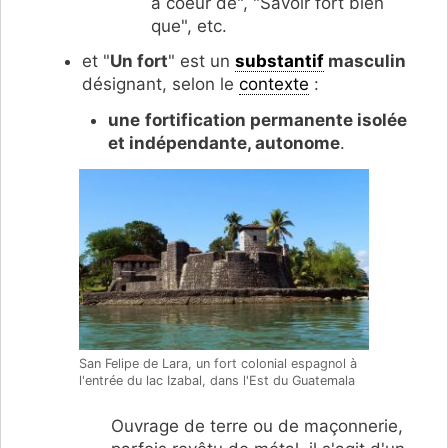
à coeur de", "Savoir fort bien
que", etc.
et "
Un fort
" est un
substantif
masculin
désignant, selon le
contexte
:
une
fortification permanente isolée
et indépendante, autonome
.
San Felipe de Lara, un fort colonial espagnol à
l'entrée du lac Izabal, dans l'Est du Guatemala
Ouvrage de terre ou de maçonnerie,