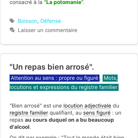
consacré à la "
La potomanie
".
Étiquettes
Boisson
,
Défense
Laisser un commentaire
"Un repas bien arrosé".
Catégories
Attention au sens : propre ou figuré
,
Mots,
locutions et expressions du registre familier
"Bien arrosé" est une
locution adjectivale
du
registre familier
qualifiant, au
sens figuré
: un
repas
au cours duquel on a bu beaucoup
d'alcool
.
On dit par exemple : "Tout le monde était bien