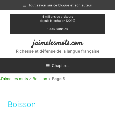
Aller
Tout savoir sur ce blogue et son auteur
au
contenu
4 millions de visiteurs
depuis la création (2019)
---
10069 articles
jaimelesmots.com
Richesse et défense de la langue française
Chapitres
J'aime les mots
>
Boisson
>
Page 5
Boisson