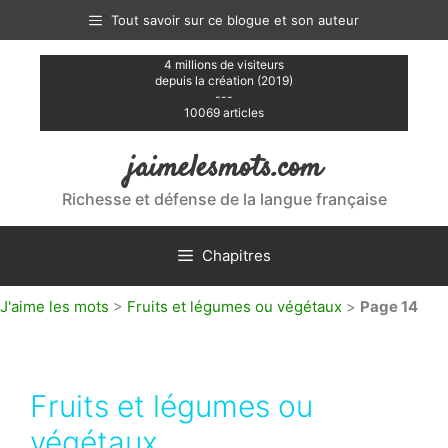
Aller
Tout savoir sur ce blogue et son auteur
au
contenu
4 millions de visiteurs
depuis la création (2019)
---
10069 articles
jaimelesmots.com
Richesse et défense de la langue française
Chapitres
J'aime les mots
>
Fruits et légumes ou végétaux
>
Page 14
Fruits et légumes ou
végétaux