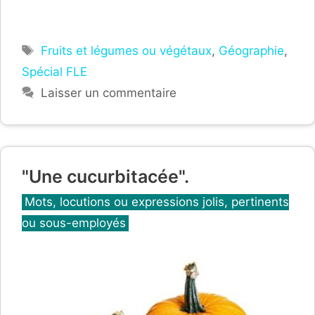
Étiquettes
Fruits et légumes ou végétaux
,
Géographie
,
Spécial FLE
Laisser un commentaire
"Une cucurbitacée".
Catégories
Mots, locutions ou expressions jolis, pertinents
ou sous-employés