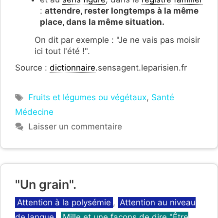
:
attendre, rester longtemps à la même
place, dans la même situation.
On dit par exemple : "Je ne vais pas moisir
ici tout l'été !".
Source :
dictionnaire
.sensagent.leparisien.fr
Étiquettes
Fruits et légumes ou végétaux
,
Santé
Médecine
Laisser un commentaire
"Un grain".
Catégories
Attention à la polysémie
,
Attention au niveau
de langue
,
Mille et une façons de dire "Être