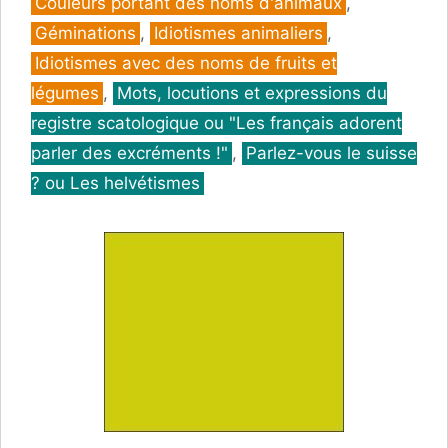
Catégories
Couleurs portant des noms d'animaux
,
Géminations
,
Idiotismes animaliers
,
Idiotismes avec des noms de fruits et
légumes
,
Mots, locutions et expressions du
registre scatologique ou "Les français adorent
parler des excréments !"
,
Parlez-vous le suisse
? ou Les helvétismes