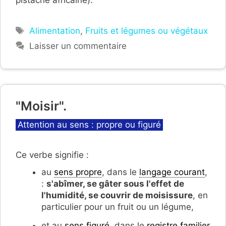
pistache africaine).
Étiquettes
Alimentation
,
Fruits et légumes ou végétaux
Laisser un commentaire
"Moisir".
Catégories
Attention au sens : propre ou figuré
Ce verbe signifie :
au
sens propre
, dans le
langage courant
,
:
s'abîmer, se gâter sous l'effet de
l'humidité, se couvrir de moisissure
, en
particulier pour un fruit ou un légume,
et au
sens figuré
, dans le
registre familier