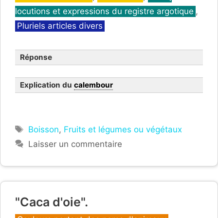
locutions et expressions du registre argotique
,
Pluriels articles divers
Réponse
Explication du
calembour
Étiquettes
Boisson
,
Fruits et légumes ou végétaux
Laisser un commentaire
"Caca d'oie".