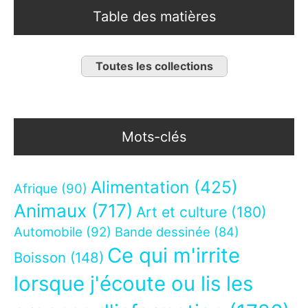
Table des matières
Toutes les collections
Mots-clés
Alimentation
(425)
Afrique
(90)
Animaux
(717)
Art et culture
(180)
Automobile
(92)
Bande dessinée
(84)
Ce qui m'irrite
Boisson
(148)
lorsque j'écoute ou lis les