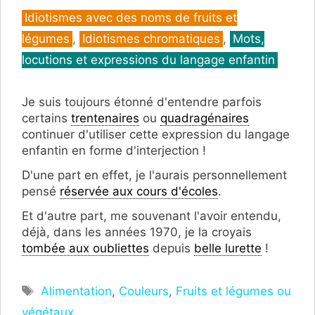
Catégories
Idiotismes avec des noms de fruits et
légumes
,
Idiotismes chromatiques
,
Mots,
locutions et expressions du langage enfantin
Je suis toujours étonné d'entendre parfois
certains
trentenaires
ou
quadragénaires
continuer d'utiliser cette expression du langage
enfantin en forme d'interjection !
D'une part en effet, je l'aurais personnellement
pensé
réservée aux cours d'écoles
.
Et d'autre part, me souvenant l'avoir entendu,
déjà, dans les années 1970, je la croyais
tombée aux oubliettes
depuis
belle lurette
!
Étiquettes
Alimentation
,
Couleurs
,
Fruits et légumes ou
végétaux