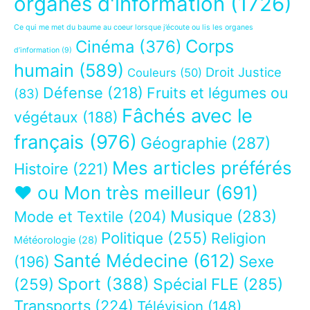
organes d'information
(1726)
Ce qui me met du baume au coeur lorsque j’écoute ou lis les organes
Corps
Cinéma
(376)
d’information
(9)
humain
(589)
Droit Justice
Couleurs
(50)
Défense
(218)
Fruits et légumes ou
(83)
Fâchés avec le
végétaux
(188)
français
(976)
Géographie
(287)
Mes articles préférés
Histoire
(221)
❤ ou Mon très meilleur
(691)
Musique
(283)
Mode et Textile
(204)
Politique
(255)
Religion
Météorologie
(28)
Santé Médecine
(612)
Sexe
(196)
Sport
(388)
(259)
Spécial FLE
(285)
Transports
(224)
Télévision
(148)