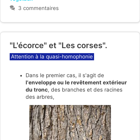
3 commentaires
"L'écorce" et "Les corses".
Catégories
Attention à la quasi-homophonie
Dans le premier cas, il s'agit de
l'enveloppe ou le re
vêtement extérieur
du tronc
, des branches et des racines
des arbres,