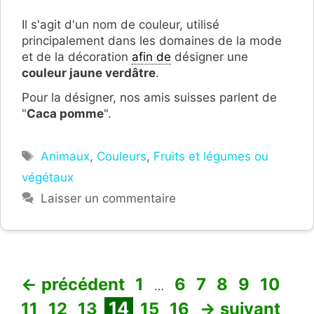
Il s'agit d'un nom de couleur, utilisé
principalement dans les domaines de la mode
et de la décoration
afin de
désigner une
couleur jaune verdâtre
.
Pour la désigner, nos amis suisses parlent de
"
Caca pomme
".
Étiquettes
Animaux
,
Couleurs
,
Fruits et légumes ou
végétaux
Laisser un commentaire
Page
Page
Page
Page
Page
Page
Pa
←
précédent
1
6
7
8
9
10
…
Page
Page
Page
Page
Page
14
11
12
13
15
16
→
suivant