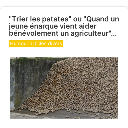
"Trier les patates" ou "Quand un
jeune énarque vient aider
bénévolement un agriculteur"...
Catégories
Humour articles divers