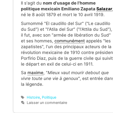
Il s'agit du
nom d'usage de l'homme
politique mexicain Emiliano Zapata
Salazar
né le 8 août 1879 et mort le 10 avril 1919.
Surnommé "El caudillo del Sur" ("Le caudillo
du Sud") et "l'Atila del Sur" ("l'Attila du Sud"),
il fut, avec son "armée de libération du Sud"
et ses hommes,
communément
appelés "les
zapatistes", l'un des principaux acteurs de la
révolution mexicaine de 1910 contre présiden
Porfirio Diaz, puis de la guerre civile qui suivit
le départ en exil de celui-ci en 1911.
Sa
maxime
, "
Mieux vaut
mourir debout que
vivre toute une vie à genoux
", est entrée dan
la légende.
Étiquettes
Histoire
,
Politique
Laisser un commentaire