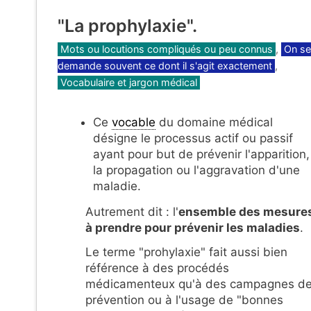
"La prophylaxie".
Catégories
Mots ou locutions compliqués ou peu connus
,
On se
demande souvent ce dont il s'agit exactement
,
Vocabulaire et jargon médical
Ce
vocable
du domaine médical
désigne le processus actif ou passif
ayant pour but de prévenir l'apparition,
la propagation ou l'aggravation d'une
maladie.
Autrement dit : l'
ensemble des mesure
à prendre pour prévenir les maladies
.
Le terme "prohylaxie" fait aussi bien
référence à des procédés
médicamenteux qu'à des campagnes d
prévention ou à l'usage de "bonnes