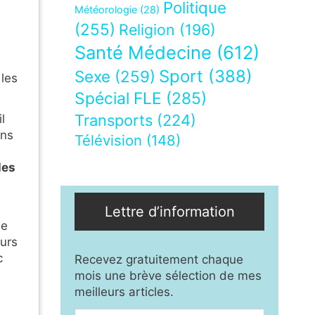
Politique
Météorologie
(28)
(255)
Religion
(196)
Santé Médecine
(612)
Sport
(388)
Sexe
(259)
 les
Spécial FLE
(285)
Transports
(224)
il
ans
Télévision
(148)
les
Lettre d’information
ne
eurs
c
Recevez gratuitement chaque
mois une brève sélection de mes
meilleurs articles.