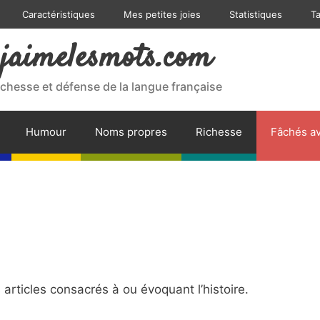
Caractéristiques
Mes petites joies
Statistiques
T
jaimelesmots.com
ichesse et défense de la langue française
Humour
Noms propres
Richesse
Fâchés av
rticles consacrés à ou évoquant l’histoire.