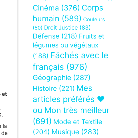
Corps
Cinéma
(376)
humain
(589)
Couleurs
Droit Justice
(83)
(50)
Défense
(218)
Fruits et
légumes ou végétaux
Fâchés avec le
(188)
français
(976)
Géographie
(287)
Mes
Histoire
(221)
e
et
articles préférés ❤
,
ou Mon très meilleur
2.
(691)
Mode et Textile
 la
Musique
(283)
(204)
x de