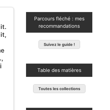
Parcours fléché : mes
it.
recommandations
it,
Suivez le guide !
me
.,
i
Table des matières
Toutes les collections