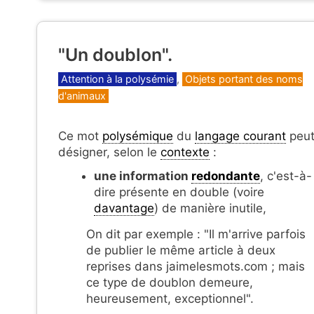
"Un doublon".
Catégories
Attention à la polysémie
,
Objets portant des noms
d'animaux
Ce mot
polysémique
du
langage courant
peu
désigner, selon le
contexte
:
une information
redondante
, c'est-à-
dire présente en double (voire
davantage
) de manière inutile,
On dit par exemple : "Il m'arrive parfois
de publier le même article à deux
reprises dans jaimelesmots.com ; mais
ce type de doublon demeure,
heureusement, exceptionnel".