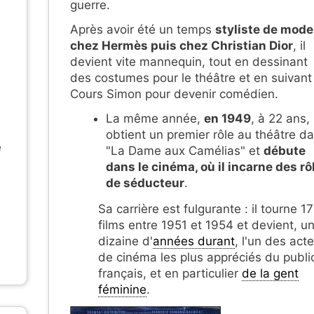
guerre.
Après avoir été un temps
styliste de mode
chez Hermès puis chez Christian Dior
, il
devient vite mannequin, tout en dessinant
des costumes pour le théâtre et en suivant
Cours Simon pour devenir comédien.
La même année,
en 1949
, à 22 ans, 
obtient un premier rôle au théâtre d
e
"La Dame aux Camélias" et
débute
dans le cinéma, où il incarne des rô
de séducteur
.
Sa carrière est fulgurante : il tourne 17
films entre 1951 et 1954 et devient, u
dizaine d'
années durant
, l'un des act
de cinéma les plus appréciés du publi
français, et en particulier
de la gent
féminine
.