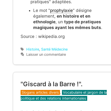
pratiques" adaptées.
Le mot "
prophylaxie
" désigne
également,
en histoire et en
ethnologie
, un
type de pratiques
magiques ayant les mêmes buts
.
Source : wikipedia.org
Étiquettes
Histoire
,
Santé Médecine
Laisser un commentaire
"Giscard à la Barre !".
Catégories
Slogans articles divers
,
Vocabulaire et jargon de la
politique et des relations internationales