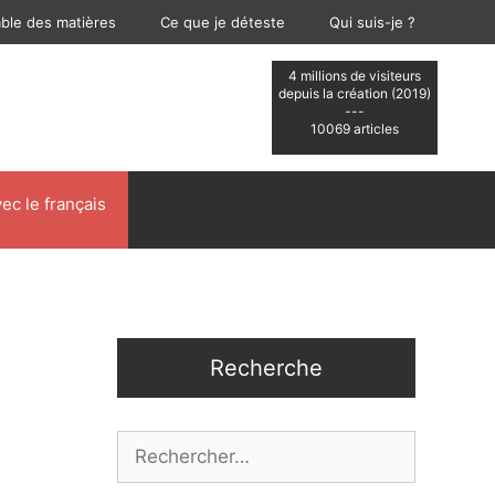
able des matières
Ce que je déteste
Qui suis-je ?
4 millions de visiteurs
depuis la création (2019)
---
10069 articles
ec le français
Recherche
Rechercher :