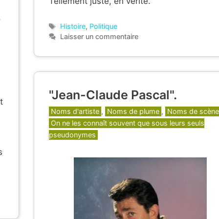
Tellement juste, en vérité.
,
Étiquettes
Histoire
,
Politique
Laisser un commentaire
"Jean-Claude Pascal".
t
Catégories
Noms d'artiste
,
Noms de plume
,
Noms de scène
On ne les connaît souvent que sous leurs seuls
pseudonymes
s