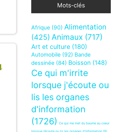
Mots-clés
Alimentation
Afrique
(90)
Animaux
(717)
(425)
Art et culture
(180)
Automobile
(92)
Bande
Boisson
(148)
dessinée
(84)
,
Ce qui m'irrite
lorsque j'écoute ou
lis les organes
d'information
(1726)
Ce qui me met du baume au coeur
lorsque j’écoute ou lis les organes d’information
(9)