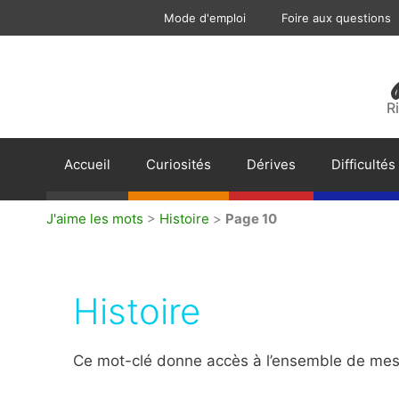
Aller
Mode d'emploi
Foire aux questions
au
contenu
R
Accueil
Curiosités
Dérives
Difficultés
J'aime les mots
>
Histoire
>
Page 10
Histoire
Ce mot-clé donne accès à l’ensemble de mes a