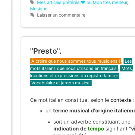
Étiquettes
Mes articles préférés ❤ ou Mon très meilleur
,
Musique
Laisser un commentaire
"Presto".
Catégories
À croire que nous sommes tous musiciens !
,
Les
mots italiens que nous utilisons en français
,
Mots,
locutions et expressions du registre familier
,
Vocabulaire et jargon musical
Ce mot italien constitue, selon le
contexte
:
un
terme musical d'origine italienn
soit un adverbe constituant une
indication de
tempo
signifiant "
v