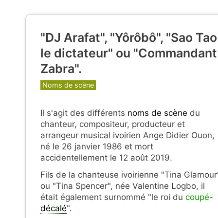
"DJ Arafat", "Yôrôbô", "Sao Tao
le dictateur" ou "Commandant
Zabra".
Catégories
Noms de scène
Il s'agit des différents
noms de scène
du
chanteur, compositeur, producteur et
arrangeur musical ivoirien Ange Didier Ouon,
né le 26 janvier 1986 et mort
accidentellement le 12 août 2019.
Fils de la chanteuse ivoirienne "Tina Glamour
ou "Tina Spencer", née Valentine Logbo, il
était également surnommé "le roi du
coupé-
décalé
".