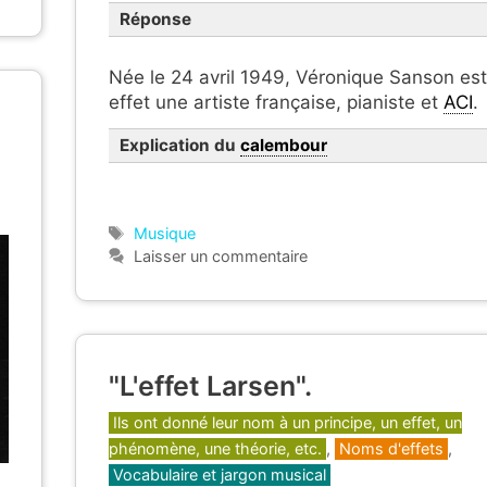
Réponse
Née le 24 avril 1949, Véronique Sanson es
effet une artiste française, pianiste et
ACI
.
Explication du
calembour
Étiquettes
Musique
Laisser un commentaire
"L'effet Larsen".
Catégories
Ils ont donné leur nom à un principe, un effet, un
phénomène, une théorie, etc.
,
Noms d'effets
,
Vocabulaire et jargon musical