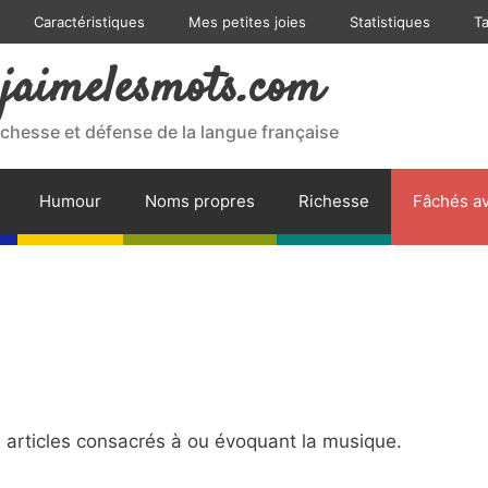
Caractéristiques
Mes petites joies
Statistiques
T
jaimelesmots.com
ichesse et défense de la langue française
Humour
Noms propres
Richesse
Fâchés av
articles consacrés à ou évoquant la musique.