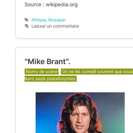
Source : wikipedia.org
Étiquettes
Afrique
,
Musique
Laisser un commentaire
"Mike Brant".
Catégories
Noms de scène
,
On ne les connaît souvent que sous
leurs seuls pseudonymes