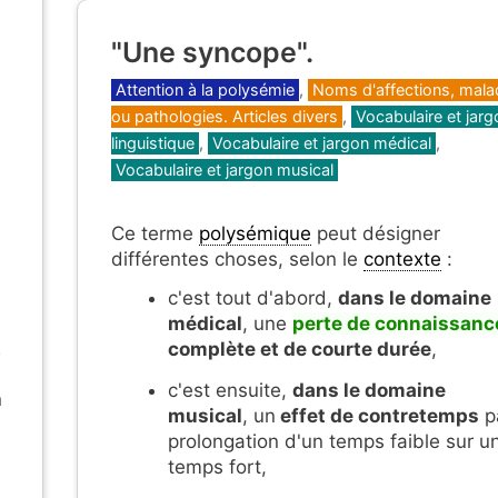
"Une syncope".
Catégories
Attention à la polysémie
,
Noms d'affections, mala
ou pathologies. Articles divers
,
Vocabulaire et jarg
linguistique
,
Vocabulaire et jargon médical
,
Vocabulaire et jargon musical
a
Ce terme
polysémique
peut désigner
différentes choses, selon le
contexte
:
c'est tout d'abord,
dans le domaine
médical
, une
perte de connaissanc
2
complète et de courte durée
,
c'est ensuite,
dans le domaine
n
musical
, un
effet de contretemps
p
prolongation d'un temps faible sur u
temps fort,