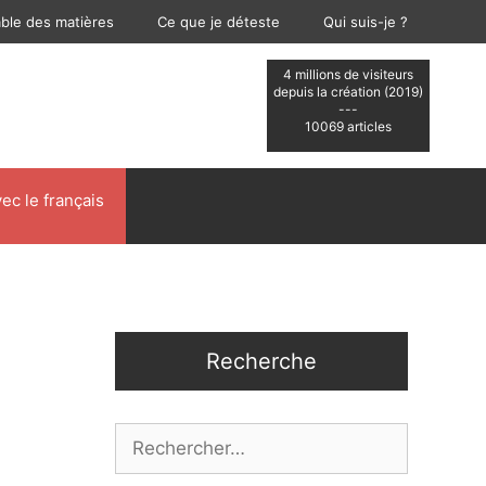
able des matières
Ce que je déteste
Qui suis-je ?
4 millions de visiteurs
depuis la création (2019)
---
10069 articles
ec le français
Recherche
Rechercher :