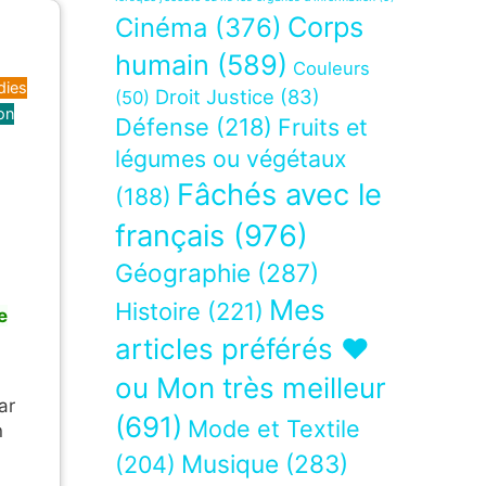
Corps
Cinéma
(376)
humain
(589)
Couleurs
dies
Droit Justice
(83)
(50)
on
Défense
(218)
Fruits et
légumes ou végétaux
Fâchés avec le
(188)
français
(976)
Géographie
(287)
Mes
Histoire
(221)
e
articles préférés ❤
ou Mon très meilleur
ar
(691)
Mode et Textile
n
Musique
(283)
(204)