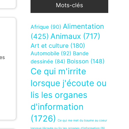
Mots-clés
Alimentation
Afrique
(90)
Animaux
(717)
(425)
Art et culture
(180)
Automobile
(92)
Bande
les
Boisson
(148)
dessinée
(84)
Ce qui m'irrite
e
lorsque j'écoute ou
lis les organes
d'information
(1726)
Ce qui me met du baume au coeur
lorsque j’écoute ou lis les organes d’information
(9)