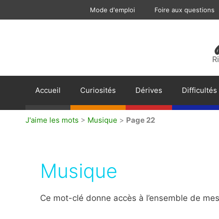
Aller
Mode d'emploi
Foire aux questions
au
contenu
R
Accueil
Curiosités
Dérives
Difficultés
J'aime les mots
>
Musique
>
Page 22
Musique
Ce mot-clé donne accès à l’ensemble de mes 