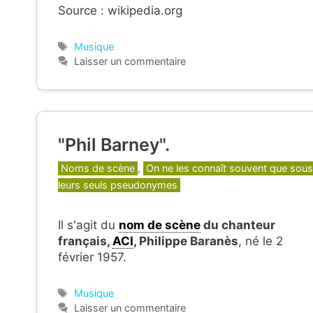
Source : wikipedia.org
Étiquettes
Musique
Laisser un commentaire
"Phil Barney".
Catégories
Noms de scène
,
On ne les connaît souvent que sous
leurs seuls pseudonymes
Il s'agit du
nom de scène
du chanteur
français,
ACI
, Philippe Baranès
,
né le 2
février 1957
.
Étiquettes
Musique
Laisser un commentaire