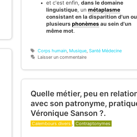
et c'est enfin,
dans le domaine
linguistique
, un
métaplasme
consistant en la disparition d'un ou
plusieurs
phonèmes
au sein d'un
même mot
.
Étiquettes
Corps humain
,
Musique
,
Santé Médecine
Laisser un commentaire
Quelle métier, peu en relatio
avec son patronyme, pratiqu
Véronique Sanson ?.
Catégories
Calembours divers
,
Contraptonymes