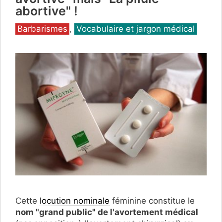
abortive" !
Catégories
Barbarismes
,
Vocabulaire et jargon médical
Cette
locution nominale
féminine constitue le
nom "grand public" de l'avortement médical