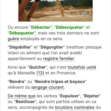
Ou encore "
Débecter
", "
Débecqueter
" et
"
Débequeter
", mais ces trois derniers ne sont
guère
employés en ce sens.
"
Dégobiller
" et "
Dégurgiter
" (restituer presque
intact un aliment que l'on avait avalé)
appartiennent au
registre familier
.
Ainsi que "
Quicher
", qui n'est
toutefois
usité
qu'à Marseille
(13)
et en Provence.
"
Rendre
" ou "
Rendre tripes et boyaux
"
relèvent du
langage courant
.
De même que
les verbes "
Expulser
", "
Rejeter
"
ou "
Restituer
", qui sont parfois utiliser en ce
sens, accompagnés de
locutions nominales
du