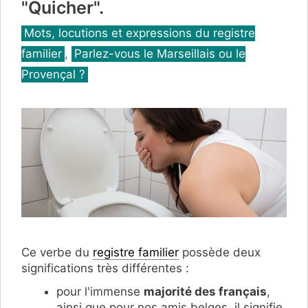
"Quicher".
Catégories
Mots, locutions et expressions du registre
familier
,
Parlez-vous le Marseillais ou le
Provençal ?
Ce verbe du
registre familier
possède deux
significations très différentes :
pour l'immense
majorité des français
,
ainsi que pour nos amis belges, il signifie