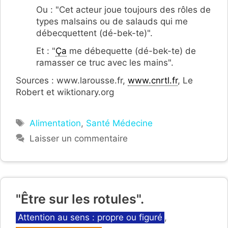
Ou : "Cet acteur joue toujours des rôles de
types malsains ou de salauds qui me
débecquettent (dé-bek-te)".
Et : "
Ça
me débequette (dé-bek-te) de
ramasser ce truc avec les mains".
Sources : www.larousse.fr,
www.cnrtl.fr
, Le
Robert et wiktionary.org
Étiquettes
Alimentation
,
Santé Médecine
Laisser un commentaire
"Être sur les rotules".
Catégories
Attention au sens : propre ou figuré
,