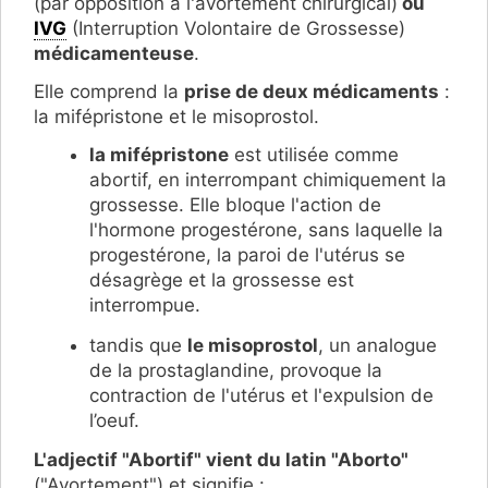
(par opposition à l'avortement chirurgical)
ou
IVG
(Interruption Volontaire de Grossesse)
médicamenteuse
.
Elle comprend la
prise de deux médicaments
:
la mifépristone et le misoprostol.
la mifépristone
est utilisée comme
abortif, en interrompant chimiquement la
grossesse. Elle bloque l'action de
l'hormone progestérone, sans laquelle la
progestérone, la paroi de l'utérus se
désagrège et la grossesse est
interrompue.
tandis que
le misoprostol
, un analogue
de la prostaglandine, provoque la
contraction de l'utérus et l'expulsion de
l’oeuf.
L'adjectif "Abortif" vient du latin "Aborto"
("Avortement") et signifie :