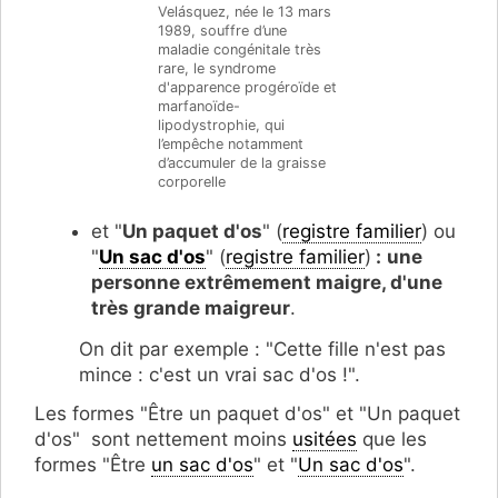
Velásquez, née le 13 mars
1989, souffre d’une
maladie congénitale très
rare, le syndrome
d'apparence progéroïde et
marfanoïde-
lipodystrophie, qui
l’empêche notamment
d’accumuler de la graisse
corporelle
et "
Un paquet d'os
" (
registre familier
) ou
"
Un sac d'os
" (
registre familier
)
:
une
personne extrêmement maigre, d'une
très grande maigreur
.
On dit par exemple : "Cette fille n'est pas
mince : c'est un vrai sac d'os !".
Les formes "Être un paquet d'os" et "Un paquet
d'os" sont nettement moins
usitées
que les
formes "Être
un sac d'os
" et "
Un sac d'os
".