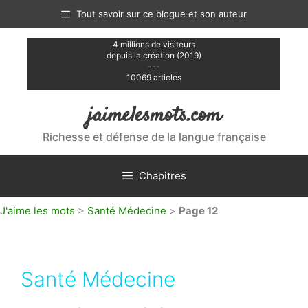
Aller
Tout savoir sur ce blogue et son auteur
au
contenu
4 millions de visiteurs
depuis la création (2019)
---
10069 articles
jaimelesmots.com
Richesse et défense de la langue française
Chapitres
J'aime les mots
>
Santé Médecine
>
Page 12
Santé Médecine