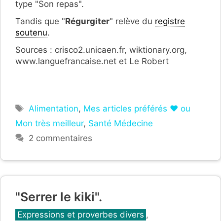
type "Son repas".
Tandis que "
Régurgiter
" relève du
registre
soutenu
.
Sources : crisco2.unicaen.fr, wiktionary.org,
www.languefrancaise.net et Le Robert
Étiquettes
Alimentation
,
Mes articles préférés ❤ ou
Mon très meilleur
,
Santé Médecine
2 commentaires
"Serrer le kiki".
Catégories
Expressions et proverbes divers
,