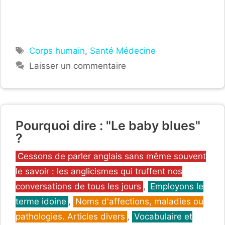
Étiquettes
Corps humain
,
Santé Médecine
Laisser un commentaire
Pourquoi dire : "Le baby blues"
?
Catégories
Cessons de parler anglais sans même souvent
le savoir : les anglicismes qui truffent nos
conversations de tous les jours
,
Employons le
terme idoine
,
Noms d'affections, maladies ou
pathologies. Articles divers
,
Vocabulaire et