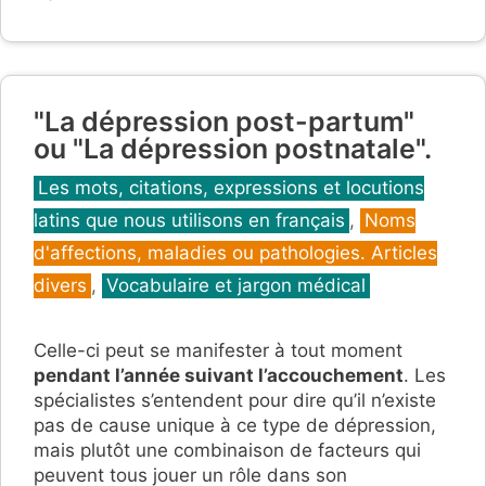
"La dépression post-partum"
ou "La dépression postnatale".
Catégories
Les mots, citations, expressions et locutions
latins que nous utilisons en français
,
Noms
d'affections, maladies ou pathologies. Articles
divers
,
Vocabulaire et jargon médical
Celle-ci peut se manifester à tout moment
pendant l’année suivant l’accouchement
. Les
spécialistes s’entendent pour dire qu’il n’existe
pas de cause unique à ce type de dépression,
mais plutôt une combinaison de facteurs qui
peuvent tous jouer un rôle dans son