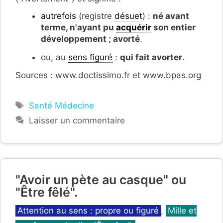
autrefois
(registre
désuet
) :
né avant
terme, n'ayant pu
acquérir
son entier
développement ; avorté
.
ou, au
sens figuré
:
qui fait avorter
.
Sources : www.doctissimo.fr et www.bpas.org
Étiquettes
Santé Médecine
Laisser un commentaire
"Avoir un pète au casque" ou
"Être fêlé".
Catégories
Attention au sens : propre ou figuré
,
Mille et