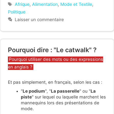
Étiquettes
Afrique
,
Alimentation
,
Mode et Textile
,
Politique
Laisser un commentaire
Pourquoi dire : "Le catwalk" ?
Catégories
Pourquoi utiliser des mots ou des expressions
en anglais ?
Et pas simplement, en français, selon les cas :
"
Le podium
", "
La passerelle
" ou "
La
piste
" sur lequel ou laquelle marchent les
mannequins lors des présentations de
mode.