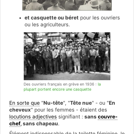
et casquette ou béret
pour les ouvriers
ou les agriculteurs.
Des ouvriers français en grève en 1936 :
la
plupart portent encore une casquette
En sorte que
"
Nu-tête
", "
Tête nue
" - ou "
En
cheveux
" pour les femmes - étaient des
locutions adjectives
signifiant :
sans
couvre-
chef
, sans chapeau
.
Élément indispensable de la toilette féminine, le