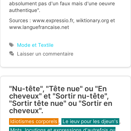
absolument pas d'un faux mais d'une oeuvre
authentique".
Sources : www.expressio.fr, wiktionary.org et
www.languefrancaise.net
Étiquettes
Mode et Textile
Laisser un commentaire
"Nu-tête", "Tête nue" ou "En
cheveux" et "Sortir nu-tête",
"Sortir tête nue" ou "Sortir en
cheveux".
Catégories
Idiotismes corporels
,
Le ieuv pour les djeun's
,
Mots, locutions et expressions d'autrefois ou