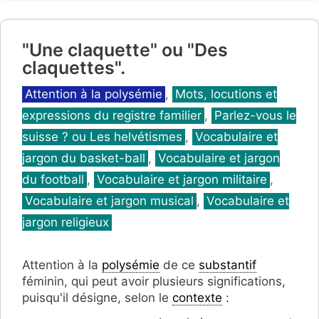
"Une claquette" ou "Des
claquettes".
Catégories
Attention à la polysémie
,
Mots, locutions et
expressions du registre familier
,
Parlez-vous le
suisse ? ou Les helvétismes
,
Vocabulaire et
jargon du basket-ball
,
Vocabulaire et jargon
du football
,
Vocabulaire et jargon militaire
,
Vocabulaire et jargon musical
,
Vocabulaire et
jargon religieux
Attention à la
polysémie
de ce
substantif
féminin, qui peut avoir plusieurs significations,
puisqu'il désigne, selon le
contexte
: