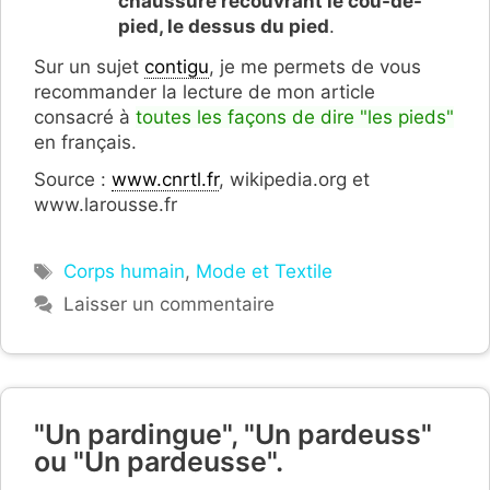
chaussure recouvrant le cou-de-
pied, le dessus du pied
.
Sur un sujet
contigu
, je me permets de vous
recommander la lecture de mon article
consacré à
toutes les façons de dire "les pieds"
en français.
Source :
www.cnrtl.fr
, wikipedia.org et
www.larousse.fr
Étiquettes
Corps humain
,
Mode et Textile
Laisser un commentaire
"Un pardingue", "Un pardeuss"
ou "Un pardeusse".