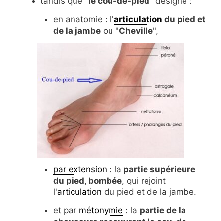
tandis que "
le cou-de-pied
" désigne :
en anatomie : l'
articulation
du pied et
de la jambe
ou "
Cheville
",
par extension
: la
partie supérieure
du pied, bombée
, qui rejoint
l'
articulation
du pied et de la jambe.
et par
métonymie
: la
partie de la