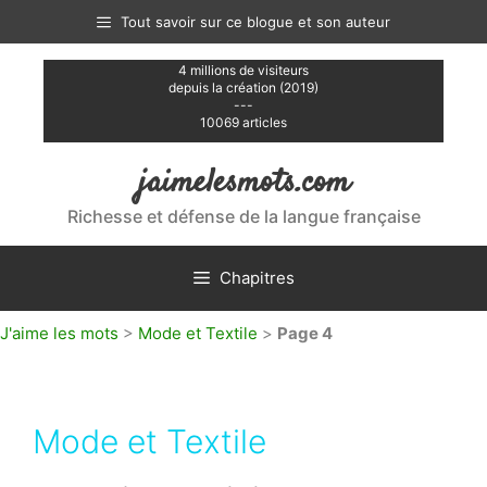
Aller
Tout savoir sur ce blogue et son auteur
au
contenu
4 millions de visiteurs
depuis la création (2019)
---
10069 articles
jaimelesmots.com
Richesse et défense de la langue française
Chapitres
J'aime les mots
>
Mode et Textile
>
Page 4
Mode et Textile