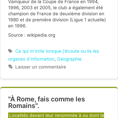
Vainqueur de la Coupe de France en 1994,
1996, 2003 et 2005, le club a également été
champion de France de deuxième division en
1980 et de première division (Ligue 1 actuelle)
en 1996.
Source : wikipedia.org
Étiquettes
Ce qui m'irrite lorsque j'écoute ou lis les
organes d'information
,
Géographie
Laisser un commentaire
"À Rome, fais comme les
Romains".
Catégories
Localités devant leur renommée à ou dont le