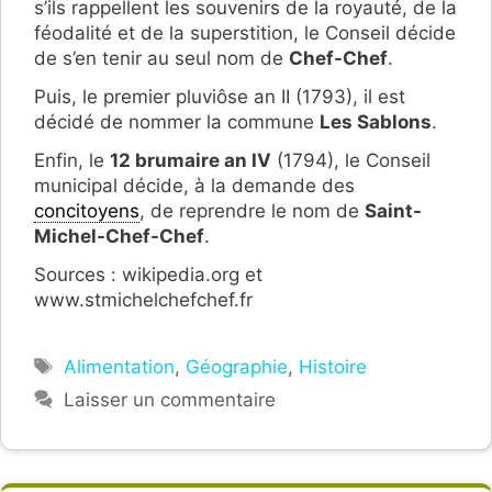
s’ils rappellent les souvenirs de la royauté, de la
féodalité et de la superstition, le Conseil décide
de s’en tenir au seul nom de
Chef-Chef
.
Puis, le premier pluviôse an II (1793), il est
décidé de nommer la commune
Les Sablons
.
Enfin, le
12 brumaire an IV
(1794), le Conseil
municipal décide, à la demande des
concitoyens
, de reprendre le nom de
Saint-
Michel-Chef-Chef
.
Sources : wikipedia.org et
www.stmichelchefchef.fr
Étiquettes
Alimentation
,
Géographie
,
Histoire
Laisser un commentaire