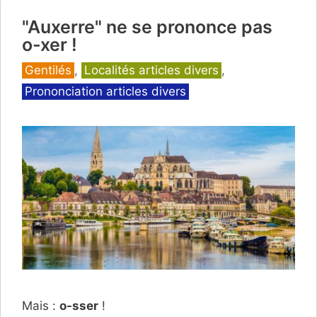
"Auxerre" ne se prononce pas
o-xer !
Catégories
Gentilés
,
Localités articles divers
,
Prononciation articles divers
Mais :
o-sser
!