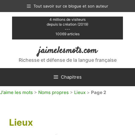
Aller
Tout savoir sur ce blogue et son auteur
au
contenu
4 millions de visiteurs
depuis la création (2019)
---
10069 articles
jaimelesmots.com
Richesse et défense de la langue française
Chapitres
J'aime les mots
>
Noms propres
>
Lieux
>
Page 2
Lieux