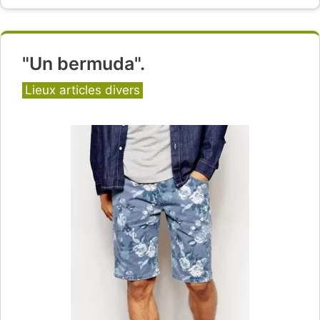
"Un bermuda".
Catégories
Lieux articles divers