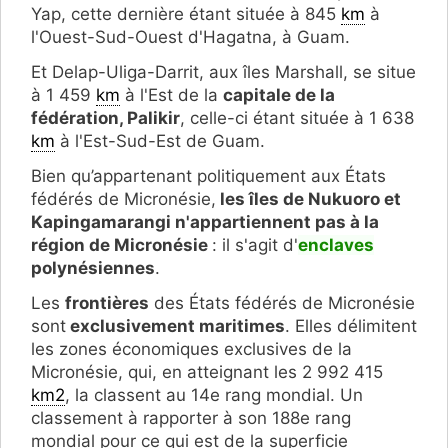
Yap, cette dernière étant située à 845
km
à
l'Ouest-Sud-Ouest d'Hagatna, à Guam.
Et Delap-Uliga-Darrit, aux îles Marshall, se situe
à 1 459
km
à l'Est de la
capitale de la
fédération, Palikir
, celle-ci étant située à 1 638
km
à l'Est-Sud-Est de Guam.
Bien qu’appartenant politiquement aux États
fédérés de Micronésie,
les îles de Nukuoro et
Kapingamarangi n'appartiennent pas à la
région de Micronésie
: il s'agit d'
enclaves
polynésiennes
.
Les
frontières
des États fédérés de Micronésie
sont
exclusivement maritimes
. Elles délimitent
les zones économiques exclusives de la
Micronésie, qui, en atteignant les 2 992 415
km2
, la classent au 14e rang mondial. Un
classement à rapporter à son 188e rang
mondial pour ce qui est de la superficie