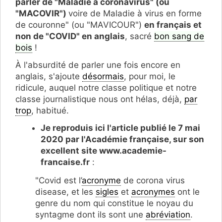
parler de "Maladie à coronavirus" (ou
"MACOVIR")
voire de Maladie à virus en forme
de couronne" (ou "MAVICOUR")
en français et
non de "COVID" en anglais
, sacré
bon sang de
bois
!
À l'absurdité de parler une fois encore en
anglais, s'ajoute
désormais
, pour moi, le
ridicule, auquel notre classe politique et notre
classe journalistique nous ont hélas, déjà,
par
trop
, habitué.
Je reproduis ici l'article publié le 7 mai
2020 par l'Académie française, sur son
excellent site www.academie-
francaise.fr
:
"Covid est l’
acronyme
de corona virus
disease, et les
sigles
et
acronymes
ont le
genre du nom qui constitue le noyau du
syntagme dont ils sont une
abréviation
.