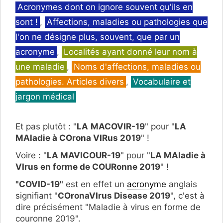
Catégories
Acronymes dont on ignore souvent qu'ils en
sont !
,
Affections, maladies ou pathologies que
l'on ne désigne plus, souvent, que par un
acronyme
,
Localités ayant donné leur nom à
une maladie
,
Noms d'affections, maladies ou
pathologies. Articles divers
,
Vocabulaire et
jargon médical
Et pas plutôt : "
LA
MACOVIR-19
" pour "
LA
MAladie à COrona VIRus 2019
" !
Voire : "
LA MAVICOUR-19
" pour "
LA MAladie à
VIrus en forme de COURonne 2019
" !
"COVID-19"
est en effet un
acronyme
anglais
signifiant "
COronaVIrus Disease 2019
", c'est à
dire précisément "Maladie à virus en forme de
couronne 2019".