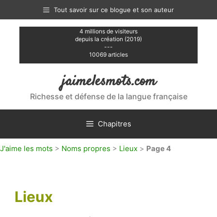
Aller
Tout savoir sur ce blogue et son auteur
au
contenu
4 millions de visiteurs
depuis la création (2019)
---
10069 articles
jaimelesmots.com
Richesse et défense de la langue française
Chapitres
J'aime les mots
>
Noms propres
>
Lieux
>
Page 4
Lieux