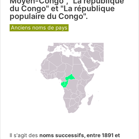
Moyen-Congo", "La république
du Congo" et "La république
populaire du Congo".
Catégories
Anciens noms de pays
Il s'agit des
noms successifs, entre 1891 et