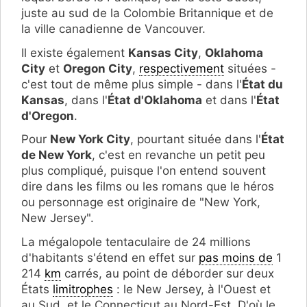
juste au sud de la Colombie Britannique et de
la ville canadienne de Vancouver.
Il existe également
Kansas City
,
Oklahoma
City
et
Oregon City
,
respectivement
situées -
c'est tout de même plus simple - dans l'
État du
Kansas
, dans l'
État d'Oklahoma
et dans l'
État
d'Oregon
.
Pour
New York City
, pourtant située dans l'
État
de New York
, c'est en revanche un petit peu
plus compliqué, puisque l'on entend souvent
dire dans les films ou les romans que le héros
ou personnage est originaire de "New York,
New Jersey".
La mégalopole tentaculaire de 24 millions
d'habitants s'étend en effet sur
pas moins de
1
214
km
carrés, au point de déborder sur deux
États
limitrophes
: le New Jersey, à l'Ouest et
au Sud, et le Connecticut au Nord-Est. D'où le