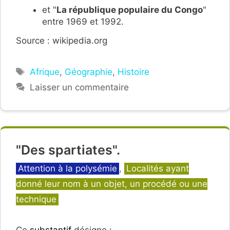
et "
La république populaire du Congo
"
entre 1969 et 1992.
Source : wikipedia.org
Étiquettes
Afrique
,
Géographie
,
Histoire
Laisser un commentaire
"Des spartiates".
Catégories
Attention à la polysémie
,
Localités ayant
donné leur nom à un objet, un procédé ou une
technique