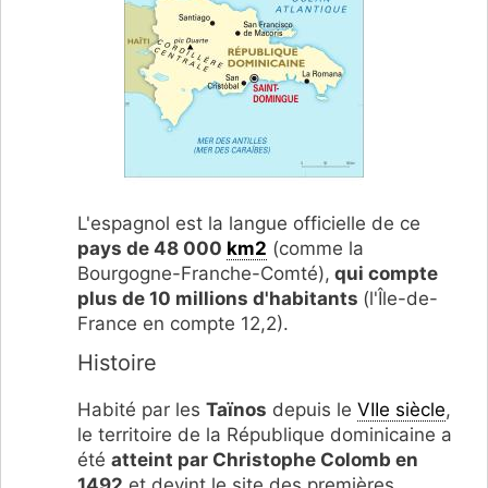
L'espagnol est la langue officielle de ce
pays de 48 000
km2
(comme la
Bourgogne-Franche-Comté),
qui compte
plus de 10 millions d'habitants
(l'Île-de-
France en compte 12,2).
Histoire
Habité par les
Taïnos
depuis le
VIIe siècle
,
le territoire de la République dominicaine a
été
atteint par Christophe Colomb en
1492
et devint le site des premières