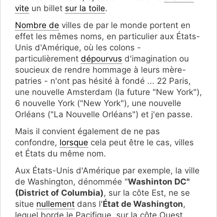
vite
un billet
sur la toile
.
Nombre de
villes de par le monde portent en
effet les mêmes noms, en particulier aux États-
Unis d'Amérique, où les colons -
particulièrement
dépourvus
d'imagination ou
soucieux de rendre hommage à leurs mère-
patries - n'ont pas hésité à fondé ... 22 Paris,
une nouvelle Amsterdam (la future "New York"),
6 nouvelle York ("New York"), une nouvelle
Orléans ("La Nouvelle Orléans") et j'en passe.
Mais il convient également de ne pas
confondre,
lorsque
cela peut être le cas, villes
et États du même nom.
Aux États-Unis d'Amérique par exemple, la ville
de Washington, dénommée "
Washinton DC"
(District of Columbia)
, sur la côte Est, ne se
situe
nullement
dans l'
État de Washington
,
lequel borde le Pacifique, sur la côte Ouest,