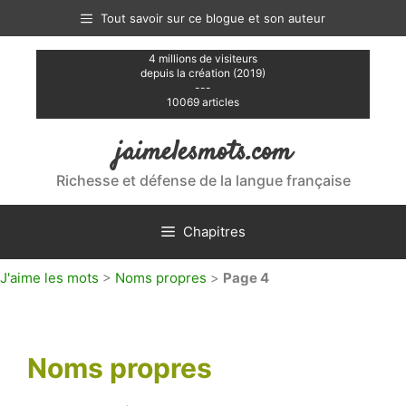
Aller
Tout savoir sur ce blogue et son auteur
au
contenu
4 millions de visiteurs
depuis la création (2019)
---
10069 articles
jaimelesmots.com
Richesse et défense de la langue française
Chapitres
J'aime les mots
>
Noms propres
>
Page 4
Noms propres