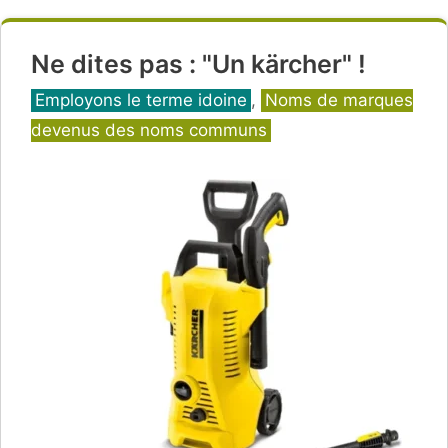
Ne dites pas : "Un kärcher" !
Catégories
Employons le terme idoine
,
Noms de marques
devenus des noms communs