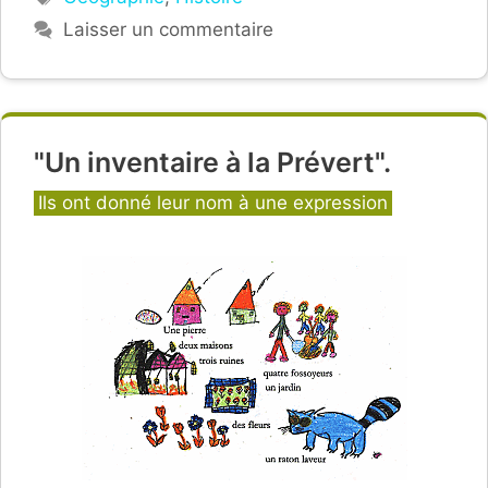
Laisser un commentaire
"Un inventaire à la Prévert".
Catégories
Ils ont donné leur nom à une expression