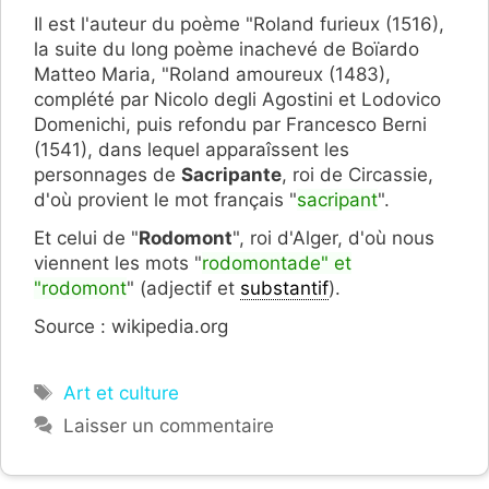
Il
est l'auteur du poème "Roland furieux (1516),
la suite du long poème inachevé de Boïardo
Matteo Maria, "Roland amoureux (1483),
complété par Nicolo degli Agostini et Lodovico
Domenichi, puis refondu par Francesco Berni
(1541), dans lequel apparaîssent les
personnages de
Sacripante
, roi de Circassie,
d'où provient le mot français "
sacripant
".
Et celui de "
Rodomont
", roi d'Alger, d'où nous
viennent les mots "
rodomontade" et
"rodomont
" (adjectif et
substantif
).
Source : wikipedia.org
Étiquettes
Art et culture
Laisser un commentaire