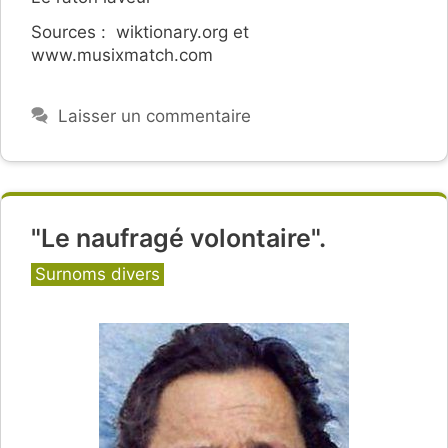
Sources : wiktionary.org et
www.musixmatch.com
Laisser un commentaire
"Le naufragé volontaire".
Catégories
Surnoms divers