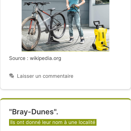
Source : wikipedia.org
Laisser un commentaire
"Bray-Dunes".
Catégories
Ils ont donné leur nom à une localité