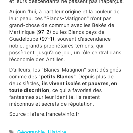
et leurs descendants ne passent pas inaperçus.
Aujourd’hui, à part leur origine et la couleur de
leur peau, ces "Blancs-Matignon" n’ont pas
grand-chose de commun avec les Békés de
Martinique
(97-2)
ou les Blancs pays de
Guadeloupe
(97-1)
, souvent d’ascendance
noble, grands propriétaires terriens, qui
possèdent, jusqu’à ce jour, un rôle central dans
l’économie des Antilles.
D’ailleurs, les "Blancs-Matignon" sont désignés
comme des "
petits Blancs
". Depuis plus de
deux siècles,
ils vivent isolés et pauvres, en
toute discrétion
, ce qui a favorisé des
fantasmes sur leur identité. Ils restent
méconnus et secrets de réputation.
Source : la1ere.francetvinfo.fr
Étiquettes
Géographie
,
Histoire