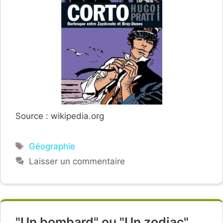
Source : wikipedia.org
Étiquettes
Géographie
Laisser un commentaire
"Un bombard" ou "Un zodiac".