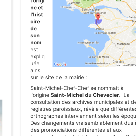
l'origi
ne et
l'hist
oire
de
son
nom
est
expliq
uée
ainsi
sur le site de la mairie :
Saint-Michel-Chef-Chef se nommait à
l'origine
Saint-Michel du Chevecier
. La
consultation des archives municipales et d
registres paroissiaux, révèle que différente
orthographes interviennent selon les époq
Des changements vraisemblablement dus 
des prononciations différentes et aux