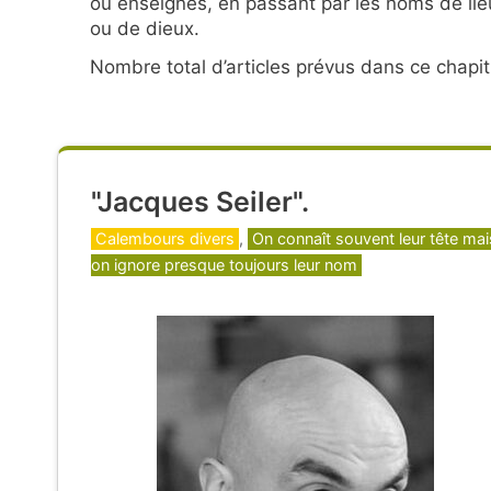
ou enseignes, en passant par les noms de li
ou de dieux.
Nombre total d’articles prévus dans ce chapit
"Jacques Seiler".
Catégories
Calembours divers
,
On connaît souvent leur tête mai
on ignore presque toujours leur nom