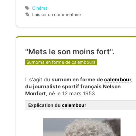
Étiquettes
Cinéma
Laisser un commentaire
"Mets le son moins fort".
Catégories
Surnoms en forme de calembours
Il s'agit du
surnom en forme de
calembour
,
du journaliste sportif français Nelson
Monfort
, né le 12 mars 1953.
Explication du
calembour