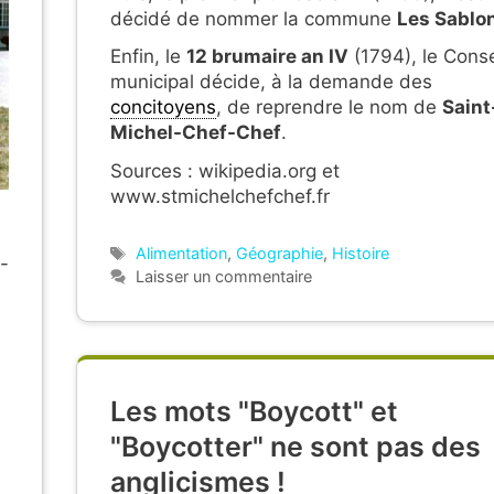
décidé de nommer la commune
Les Sablo
Enfin, le
12 brumaire an IV
(1794), le Conse
municipal décide, à la demande des
concitoyens
, de reprendre le nom de
Saint
Michel-Chef-Chef
.
Sources : wikipedia.org et
www.stmichelchefchef.fr
Étiquettes
Alimentation
,
Géographie
,
Histoire
-
Laisser un commentaire
Les mots "Boycott" et
"Boycotter" ne sont pas des
anglicismes !