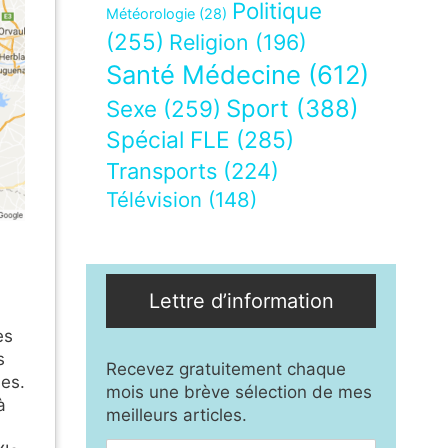
Politique
Météorologie
(28)
(255)
Religion
(196)
Santé Médecine
(612)
Sport
(388)
Sexe
(259)
Spécial FLE
(285)
Transports
(224)
Télévision
(148)
Lettre d’information
es
s
Recevez gratuitement chaque
ues.
mois une brève sélection de mes
à
meilleurs articles.