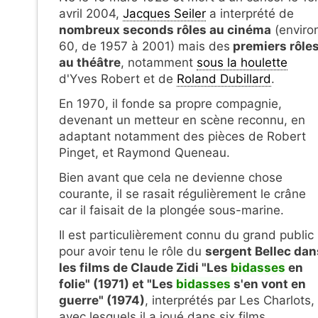
avril 2004,
Jacques Seiler
a interprété de
nombreux seconds rôles au cinéma
(enviro
60, de 1957 à 2001) mais des
premiers rôle
au théâtre
, notamment
sous la houlette
d'Yves Robert et de
Roland Dubillard
.
En 1970, il fonde sa propre compagnie,
devenant un metteur en scène reconnu, en
adaptant notamment des pièces de Robert
Pinget, et Raymond Queneau.
Bien avant que cela ne devienne chose
courante, il se rasait régulièrement le crâne
car il faisait de la plongée sous-marine.
Il est particulièrement connu du grand public
pour avoir tenu le rôle du
sergent Bellec dan
les films de Claude Zidi "Les
bidasses
en
folie" (1971) et "Les
bidasses
s'en vont en
guerre" (1974)
, interprétés par Les Charlots,
avec lesquels il a joué dans six films.