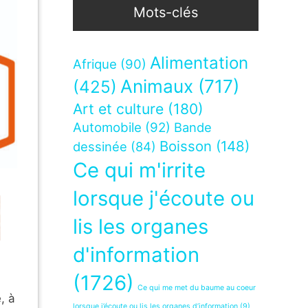
Mots-clés
Alimentation
Afrique
(90)
Animaux
(717)
(425)
Art et culture
(180)
Automobile
(92)
Bande
Boisson
(148)
dessinée
(84)
Ce qui m'irrite
lorsque j'écoute ou
lis les organes
d'information
(1726)
Ce qui me met du baume au coeur
, à
lorsque j’écoute ou lis les organes d’information
(9)