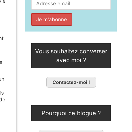
XIe
nt
Vous souhaitez converser
avec moi ?
ra
un
Contactez-moi !
fs
 de
Pourquoi ce blogue ?