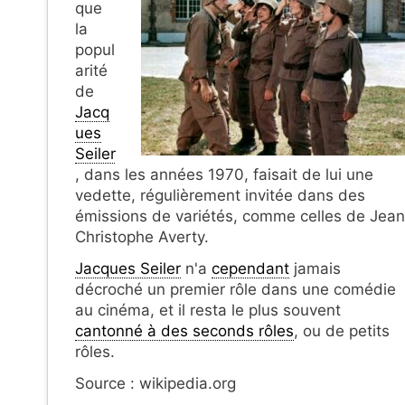
que
la
popul
arité
de
Jacq
ues
Seiler
, dans les années 1970, faisait de lui une
vedette, régulièrement invitée dans des
émissions de variétés, comme celles de Jean
Christophe Averty.
Jacques Seiler
n'a
cependant
jamais
décroché un premier rôle dans une comédie
au cinéma, et il resta le plus souvent
cantonné à des seconds rôles
, ou de petits
rôles.
Source : wikipedia.org