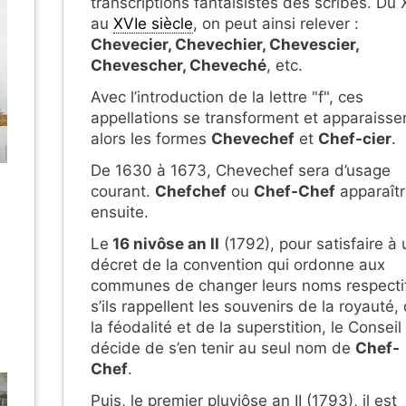
transcriptions fantaisistes des scribes. Du 
au
XVIe siècle
, on peut ainsi relever :
Chevecier, Chevechier, Chevescier,
Chevescher, Cheveché
, etc.
Avec l’introduction de la lettre "f", ces
appellations se transforment et apparaisse
alors les formes
Chevechef
et
Chef-cier
.
De 1630 à 1673, Chevechef sera d’usage
courant.
Chefchef
ou
Chef-Chef
apparaît
ensuite.
Le
16 nivôse an II
(1792), pour satisfaire à 
décret de la convention qui ordonne aux
communes de changer leurs noms respecti
s’ils rappellent les souvenirs de la royauté,
la féodalité et de la superstition, le Conseil
décide de s’en tenir au seul nom de
Chef-
Chef
.
Puis, le premier pluviôse an II (1793), il est