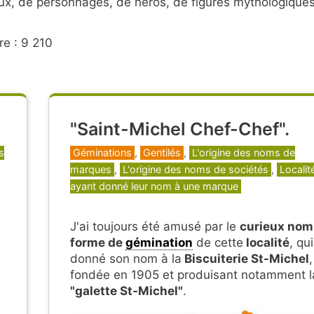
eux, de personnages, de héros, de figures mythologique
re : 9 210
"Saint-Michel Chef-Chef".
Catégories
s
Géminations
,
Gentilés
,
L'origine des noms de
marques
,
L'origine des noms de sociétés
,
Localit
ayant donné leur nom à une marque
J'ai toujours été amusé par le
curieux nom
forme de
gémination
de cette
localité
, qui
donné son nom à la
Biscuiterie St-Michel
,
fondée en 1905 et produisant notamment l
"galette St-Michel"
.