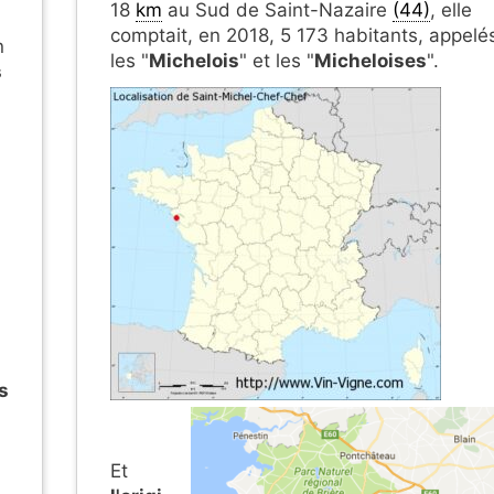
18
km
au Sud de Saint-Nazaire
(44)
, elle
comptait, en 2018, 5 173 habitants, appelé
n
les "
Michelois
" et les "
Micheloises
".
s
s
Et