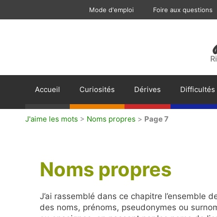
Aller
Mode d'emploi
Foire aux questions
au
contenu
R
Accueil
Curiosités
Dérives
Difficultés
J'aime les mots
>
Noms propres
>
Page 7
Noms propres
J’ai rassemblé dans ce chapitre l’ensemble de
des noms, prénoms, pseudonymes ou surnoms