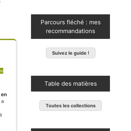
s
Parcours fléché : mes
recommandations
Suivez le guide !
és
Table des matières
 en
 a
Toutes les collections
a