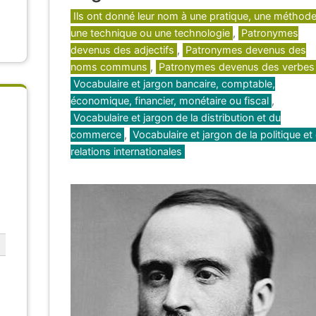
Catégories
Ils ont donné leur nom à une pratique, une méthode
une technique ou une technologie
,
Patronymes
devenus des adjectifs
,
Patronymes devenus des
noms communs
,
Patronymes devenus des verbes
Vocabulaire et jargon bancaire, comptable,
économique, financier, monétaire ou fiscal
,
Vocabulaire et jargon de la distribution et du
commerce
,
Vocabulaire et jargon de la politique et
relations internationales