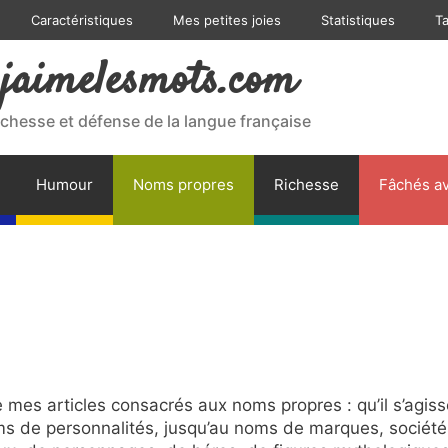
Caractéristiques
Mes petites joies
Statistiques
T
jaimelesmots.com
ichesse et défense de la langue française
Humour
Noms propres
Richesse
Fâchés av
 mes articles consacrés aux noms propres : qu’il s’agiss
 de personnalités, jusqu’au noms de marques, société