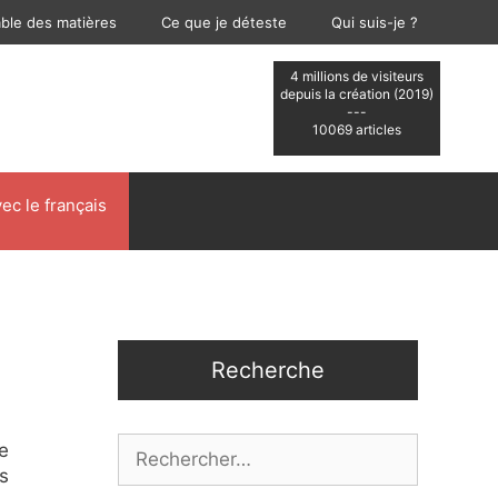
able des matières
Ce que je déteste
Qui suis-je ?
4 millions de visiteurs
depuis la création (2019)
---
10069 articles
ec le français
Recherche
Rechercher :
e
s