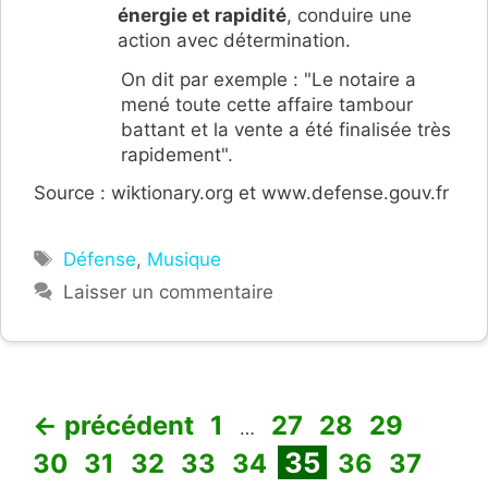
énergie et rapidité
, conduire une
action avec détermination.
On dit par exemple : "Le notaire a
mené toute cette affaire tambour
battant et la vente a été finalisée très
rapidement".
Source : wiktionary.org et www.defense.gouv.fr
Étiquettes
Défense
,
Musique
Laisser un commentaire
Page
Page
Page
Page
Page
←
précédent
1
27
28
29
…
Page
Page
Page
Page
Page
Page
Page
Pag
35
30
31
32
33
34
36
37