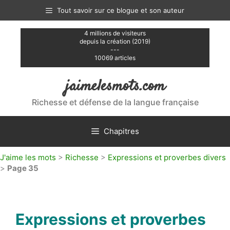
Aller
Tout savoir sur ce blogue et son auteur
au
contenu
4 millions de visiteurs
depuis la création (2019)
---
10069 articles
jaimelesmots.com
Richesse et défense de la langue française
Chapitres
J'aime les mots
>
Richesse
>
Expressions et proverbes divers
>
Page 35
Expressions et proverbes