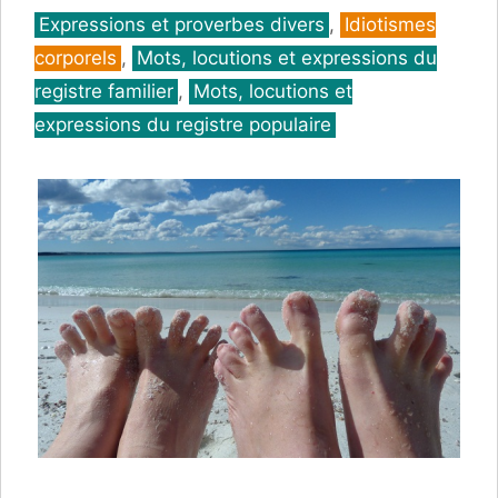
Catégories
Expressions et proverbes divers
,
Idiotismes
corporels
,
Mots, locutions et expressions du
registre familier
,
Mots, locutions et
expressions du registre populaire