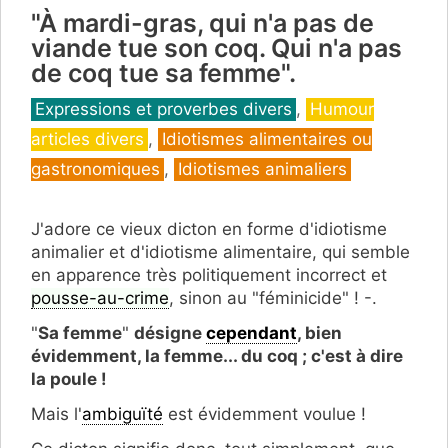
"À mardi-gras, qui n'a pas de
viande tue son coq. Qui n'a pas
de coq tue sa femme".
Catégories
Expressions et proverbes divers
,
Humour
articles divers
,
Idiotismes alimentaires ou
gastronomiques
,
Idiotismes animaliers
J'adore ce vieux dicton en forme d'idiotisme
animalier et d'idiotisme alimentaire, qui semble
en apparence très politiquement incorrect et
pousse-au-crime
, sinon au "féminicide" ! -.
"
Sa femme
"
désigne
cependant
, bien
évidemment, la femme... du coq ; c'est à dire
la poule !
Mais l'
ambiguïté
est évidemment voulue !