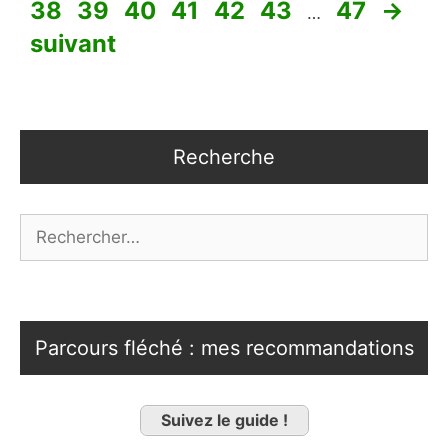
Page
Page
Page
Page
Page
Page
38
39
40
41
42
43
47
→
…
suivant
Recherche
Rechercher :
Parcours fléché : mes recommandations
Suivez le guide !