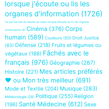
lorsque j'écoute ou lis les
organes d'information
(1726)
Ce qui me met du baume au coeur lorsque j’écoute ou lis les organes
Corps
Cinéma
(376)
d’information
(9)
humain
(589)
Droit Justice
Couleurs
(50)
Défense
(218)
Fruits et légumes ou
(83)
Fâchés avec le
végétaux
(188)
français
(976)
Géographie
(287)
Mes articles préférés
Histoire
(221)
❤ ou Mon très meilleur
(691)
Musique
(283)
Mode et Textile
(204)
Politique
(255)
Religion
Météorologie
(28)
Santé Médecine
(612)
Sexe
(196)