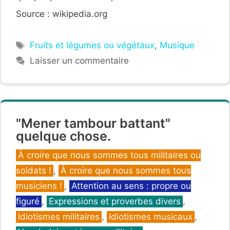
Source : wikipedia.org
Étiquettes
Fruits et légumes ou végétaux
,
Musique
Laisser un commentaire
"Mener tambour battant"
quelque chose.
Catégories
À croire que nous sommes tous militaires ou
soldats !
,
À croire que nous sommes tous
musiciens !
,
Attention au sens : propre ou
figuré
,
Expressions et proverbes divers
,
Idiotismes militaires
,
Idiotismes musicaux
,