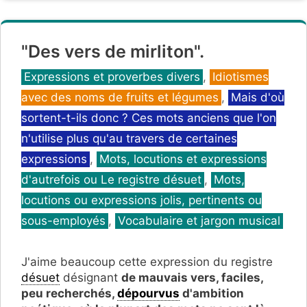
"Des vers de mirliton".
Catégories
Expressions et proverbes divers
,
Idiotismes
avec des noms de fruits et légumes
,
Mais d'où
sortent-t-ils donc ? Ces mots anciens que l'on
n'utilise plus qu'au travers de certaines
expressions
,
Mots, locutions et expressions
d'autrefois ou Le registre désuet
,
Mots,
locutions ou expressions jolis, pertinents ou
sous-employés
,
Vocabulaire et jargon musical
J'aime beaucoup cette expression du registre
désuet
désignant
de mauvais vers, faciles,
peu recherchés,
dépourvus
d'
ambition