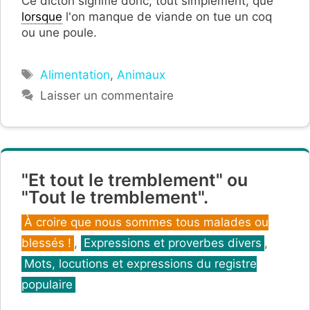
Ce dicton signifie donc, tout simplement, que
lorsque
l'on manque de viande on tue un coq
ou une poule.
Étiquettes
Alimentation
,
Animaux
Laisser un commentaire
"Et tout le tremblement" ou
"Tout le tremblement".
Catégories
À croire que nous sommes tous malades ou
blessés !
,
Expressions et proverbes divers
,
Mots, locutions et expressions du registre
populaire