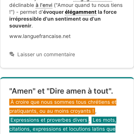
déclinable
à l'envi
("Amour quand tu nous tiens
!") - permet d'
évoquer
élégamment
la
force
irrépressible d'un sentiment ou d'un
souvenir
.
www.languefrancaise.net
Laisser un commentaire
"Amen" et "Dire amen à tout".
Catégories
À croire que nous sommes tous chrétiens et
pratiquants, ou au moins croyants !
,
Expressions et proverbes divers
,
Les mots,
citations, expressions et locutions latins que