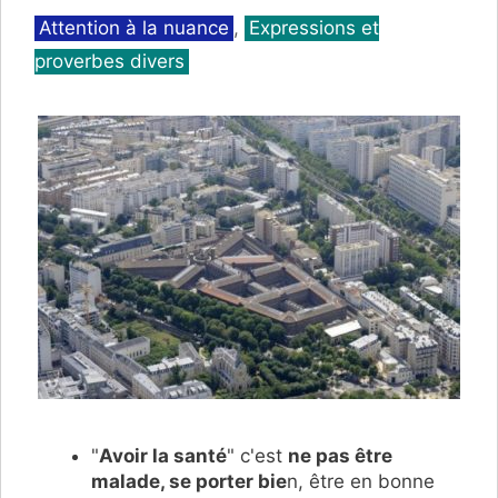
Catégories
Attention à la nuance
,
Expressions et
proverbes divers
"
Avoir la santé
" c'est
ne pas être
malade, se porter bie
n, être en bonne