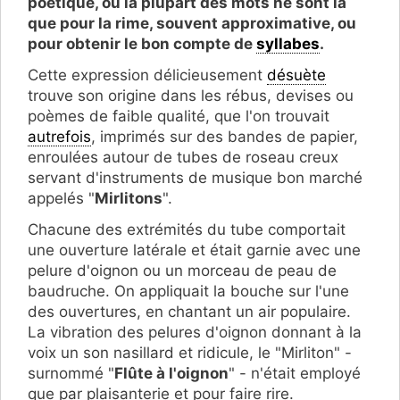
poétique, où la plupart des
mots ne sont là
que pour la rime, souvent approximative
, ou
pour obtenir le bon compte de
syllabes
.
Cette expression délicieusement
désuète
trouve son origine dans les rébus, devises ou
poèmes de faible qualité, que l'on trouvait
autrefois
, imprimés sur des bandes de papier,
enroulées autour de tubes de roseau creux
servant d'instruments de musique bon marché
appelés "
Mirlitons
".
Chacune des extrémités du tube comportait
une ouverture latérale et était garnie avec une
pelure d'oignon ou un morceau de peau de
baudruche. On appliquait la bouche sur l'une
des ouvertures, en chantant un air populaire.
La vibration des pelures d'oignon donnant à la
voix un son nasillard et ridicule, le "Mirliton" -
surnommé "
Flûte à l'oignon
" - n'était employé
que par plaisanterie et pour faire rire.