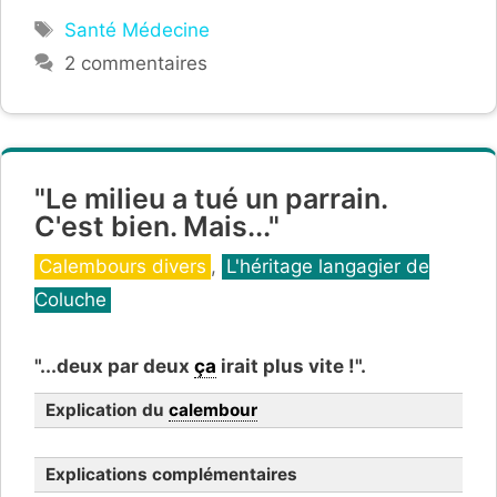
Étiquettes
Santé Médecine
2 commentaires
"Le milieu a tué un parrain.
C'est bien. Mais..."
Catégories
Calembours divers
,
L'héritage langagier de
Coluche
"...deux par deux
ça
irait plus vite !".
Explication du
calembour
Explications complémentaires