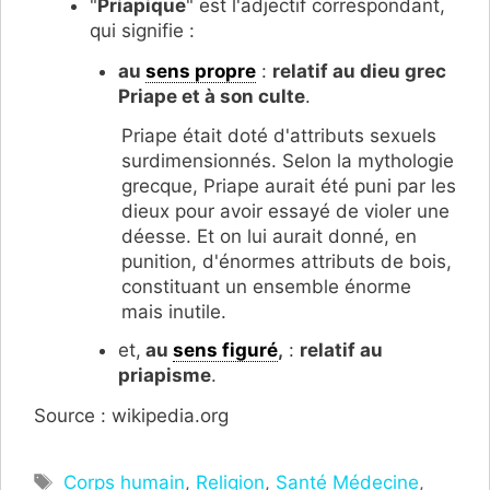
"
Priapique
" est l'adjectif correspondant,
qui signifie :
au
sens propre
:
relatif au dieu grec
Priape et à son culte
.
Priape était doté d'attributs sexuels
surdimensionnés. Selon la mythologie
grecque, Priape aurait été puni par les
dieux pour avoir essayé de violer une
déesse. Et on lui aurait donné, en
punition, d'énormes attributs de bois,
constituant un ensemble énorme
mais inutile.
et,
au
sens figuré
,
:
relatif au
priapisme
.
Source : wikipedia.org
Étiquettes
Corps humain
,
Religion
,
Santé Médecine
,