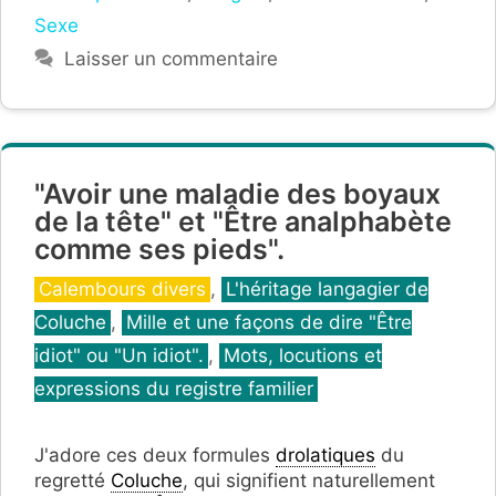
Sexe
Laisser un commentaire
"Avoir une maladie des boyaux
de la tête" et "Être analphabète
comme ses pieds".
Catégories
Calembours divers
,
L'héritage langagier de
Coluche
,
Mille et une façons de dire "Être
idiot" ou "Un idiot".
,
Mots, locutions et
expressions du registre familier
J'adore ces deux formules
drolatiques
du
regretté
Coluche
, qui signifient naturellement