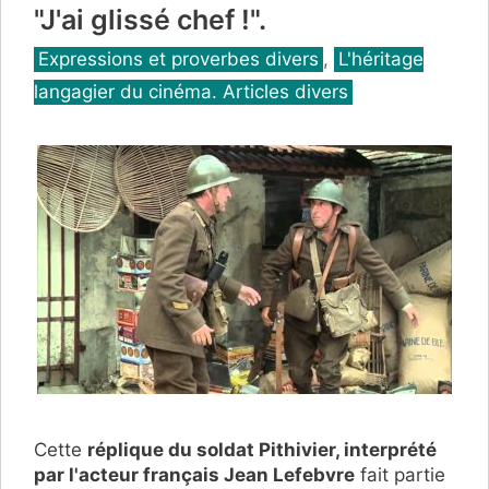
"J'ai glissé chef !".
Catégories
Expressions et proverbes divers
,
L'héritage
langagier du cinéma. Articles divers
Cette
réplique du soldat Pithivier, interprété
par l'acteur français Jean Lefebvre
fait partie