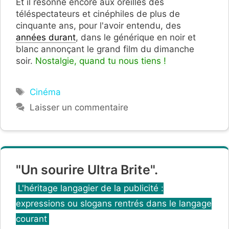
Et il
résonne en
core aux oreilles des
téléspectateurs et cinéphiles de plus de
cinquante ans, pour l'avoir entendu, des
années durant
, dans le générique en noir et
blanc annonçant le grand film du dimanche
soir.
Nostalgie, quand tu nous tiens !
Étiquettes
Cinéma
Laisser un commentaire
"Un sourire Ultra Brite".
Catégories
L'héritage langagier de la publicité :
expressions ou slogans rentrés dans le langage
courant