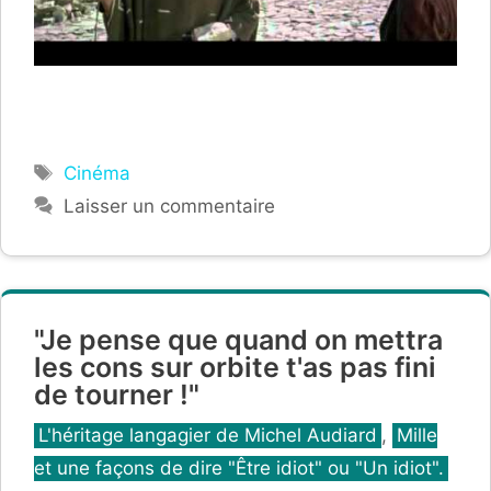
Étiquettes
Cinéma
Laisser un commentaire
"Je pense que quand on mettra
les cons sur orbite t'as pas fini
de tourner !"
Catégories
L'héritage langagier de Michel Audiard
,
Mille
et une façons de dire "Être idiot" ou "Un idiot".