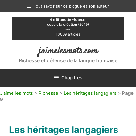
Aller
Tout savoir sur ce blogue et son auteur
au
contenu
4 millions de visiteurs
depuis la création (2019)
---
10069 articles
jaimelesmots.com
Richesse et défense de la langue française
Chapitres
J'aime les mots
>
Richesse
>
Les héritages langagiers
>
Page
9
Les héritages langagiers