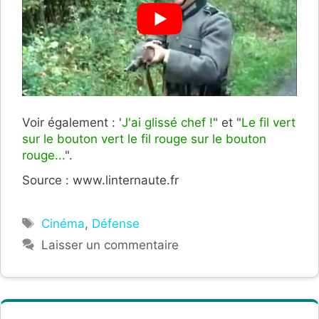
Voir également : "
J'ai glissé chef !
" et "
Le fil vert
sur le bouton vert le fil rouge sur le bouton
rouge...
".
Source : www.linternaute.fr
Étiquettes
Cinéma
,
Défense
Laisser un commentaire