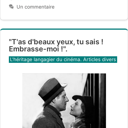
Un commentaire
"T'as d'beaux yeux, tu sais !
Embrasse-moi !".
Catégories
L'héritage langagier du cinéma. Articles divers