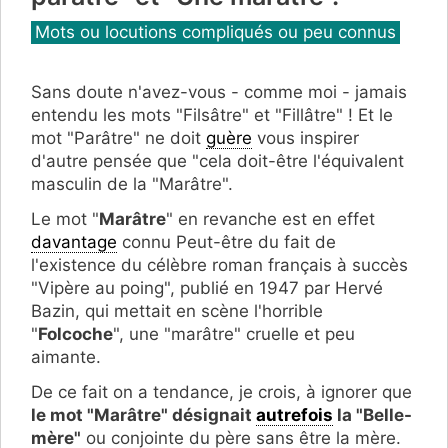
Catégories
Mots ou locutions compliqués ou peu connus
Sans doute n'avez-vous - comme moi - jamais
entendu les mots "Filsâtre" et "Fillâtre" ! Et le
mot "Parâtre" ne doit
guère
vous inspirer
d'autre pensée que "cela doit-être l'équivalent
masculin de la "Marâtre".
Le mot "
Marâtre
" en revanche est en effet
davantage
connu Peut-être du fait de
l'existence du célèbre roman français à succès
"Vipère au poing", publié en 1947 par Hervé
Bazin, qui mettait en scène l'horrible
"
Folcoche
", une "marâtre" cruelle et peu
aimante.
De ce fait on a tendance, je crois, à ignorer que
le mot "Marâtre" désignait
autrefois
la "Belle-
mère"
ou conjointe du père sans être la mère.