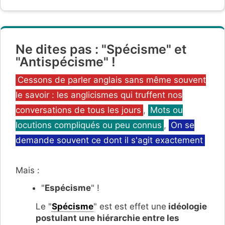
Ne dites pas : "Spécisme" et
"Antispécisme" !
Catégories
Cessons de parler anglais sans même souvent
le savoir : les anglicismes qui truffent nos
conversations de tous les jours
,
Mots ou
locutions compliqués ou peu connus
,
On se
demande souvent ce dont il s'agit exactement
Mais :
"
Espécisme
" !
Le "
Spécisme
" est est effet une
idéologie
postulant une hiérarchie entre les