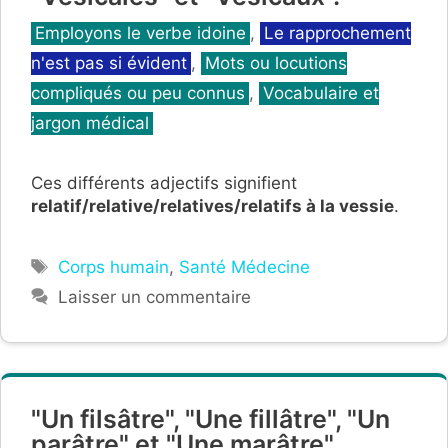
Catégories
Employons le verbe idoine
,
Le rapprochement
n'est pas si évident
,
Mots ou locutions
compliqués ou peu connus
,
Vocabulaire et
jargon médical
Ces différents adjectifs signifient
relatif/relative/relatives/relatifs à la vessie
.
Étiquettes
Corps humain
,
Santé Médecine
Laisser un commentaire
"Un filsâtre", "Une fillâtre", "Un
parâtre" et "Une marâtre".