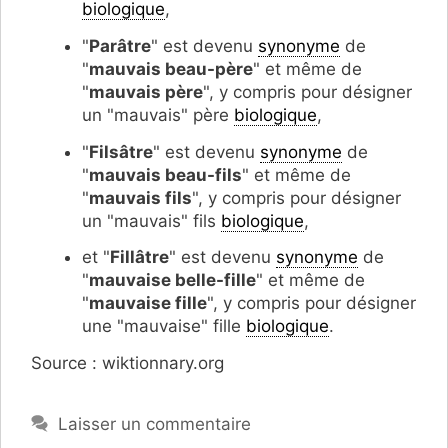
biologique
,
"
Parâtre
" est devenu
synonyme
de
"
mauvais beau-père
" et même de
"
mauvais père
", y compris pour désigner
un "mauvais" père
biologique
,
"
Filsâtre
" est devenu
synonyme
de
"
mauvais beau-fils
" et même de
"
mauvais fils
", y compris pour désigner
un "mauvais" fils
biologique
,
et "
Fillâtre
" est devenu
synonyme
de
"
mauvaise belle-fille
" et même de
"
mauvaise fille
", y compris pour désigner
une "mauvaise" fille
biologique
.
Source : wiktionnary.org
Laisser un commentaire