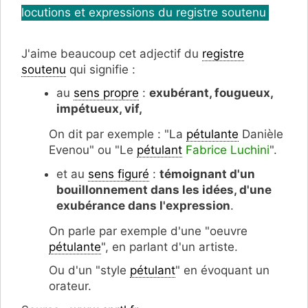
locutions et expressions du registre soutenu
J'aime beaucoup cet adjectif du
registre
soutenu
qui signifie :
au
sens propre
:
exubérant, fougueux,
impétueux, vif,
On dit par exemple : "La
pétulante
Danièle
Evenou" ou "Le
pétulant
Fabrice Luchini
".
et au
sens figuré
:
témoignant d'un
bouillonnement dans les idées, d'une
exubérance dans l'expression
.
On parle par exemple d'une "oeuvre
pétulante
", en parlant d'un artiste.
Ou d'un "style
pétulant
" en évoquant un
orateur.