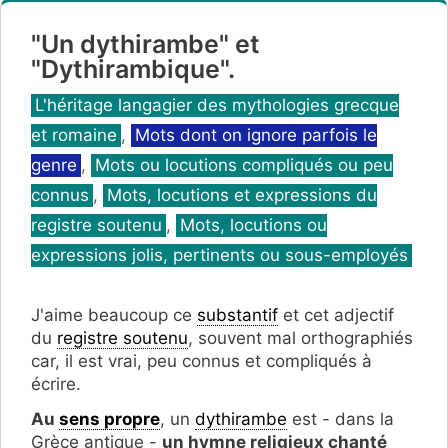
"Un dythirambe" et
"Dythirambique".
Catégories
L'héritage langagier des mythologies grecque
et romaine
,
Mots dont on ignore parfois le
genre
,
Mots ou locutions compliqués ou peu
connus
,
Mots, locutions et expressions du
registre soutenu
,
Mots, locutions ou
expressions jolis, pertinents ou sous-employés
J'aime beaucoup ce
substantif
et cet adjectif
du
registre soutenu
, souvent mal orthographiés
car, il est vrai, peu connus et compliqués à
écrire.
Au
sens propre
, un
dythirambe
est - dans la
Grèce antique -
un hymne religieux chanté