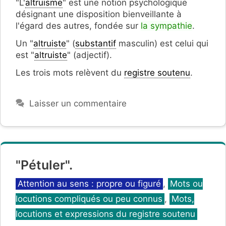
"L'
altruisme
" est une notion psychologique
désignant une disposition bienveillante à
l'égard des autres, fondée sur
la sympathie
.
Un "
altruiste
" (
substantif
masculin) est celui qui
est "
altruiste
" (adjectif).
Les trois mots relèvent du
registre soutenu
.
Laisser un commentaire
"Pétuler".
Catégories
Attention au sens : propre ou figuré
,
Mots ou
locutions compliqués ou peu connus
,
Mots,
locutions et expressions du registre soutenu