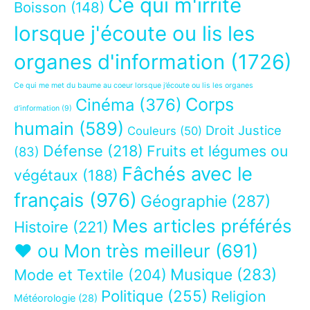
Ce qui m'irrite
Boisson
(148)
lorsque j'écoute ou lis les
organes d'information
(1726)
Ce qui me met du baume au coeur lorsque j’écoute ou lis les organes
Corps
Cinéma
(376)
d’information
(9)
humain
(589)
Droit Justice
Couleurs
(50)
Défense
(218)
Fruits et légumes ou
(83)
Fâchés avec le
végétaux
(188)
français
(976)
Géographie
(287)
Mes articles préférés
Histoire
(221)
❤ ou Mon très meilleur
(691)
Musique
(283)
Mode et Textile
(204)
Politique
(255)
Religion
Météorologie
(28)