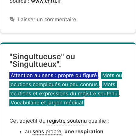
Source :
www.cnrtl.fr
Laisser un commentaire
"Singultueuse" ou
"Singultueux".
Catégories
Attention au sens : propre ou figuré
,
Mots ou
locutions compliqués ou peu connus
,
Mots,
locutions et expressions du registre soutenu
,
Vocabulaire et jargon médical
Cet adjectif du
registre soutenu
qualifie :
au
sens propre
,
une respiration