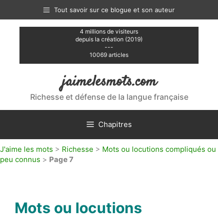
Aller
Tout savoir sur ce blogue et son auteur
au
contenu
4 millions de visiteurs
depuis la création (2019)
---
10069 articles
jaimelesmots.com
Richesse et défense de la langue française
Chapitres
J'aime les mots
>
Richesse
>
Mots ou locutions compliqués ou
peu connus
>
Page 7
Mots ou locutions