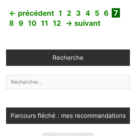
Page
Page
Page
Page
Page
Page
Page
Pag
7
←
précédent
1
2
3
4
5
6
Page
Page
Page
Page
8
9
10
11
12
→
suivant
Recherche
Rechercher :
Parcours fléché : mes recommandations