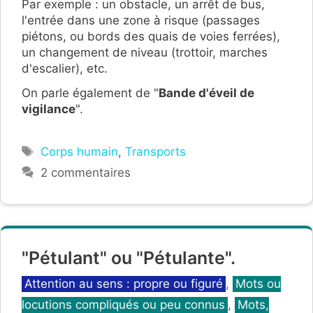
Par exemple : un obstacle, un arrêt de bus,
l'entrée dans une zone à risque (passages
piétons, ou bords des quais de voies ferrées),
un changement de niveau (trottoir, marches
d'escalier), etc.
On parle également de "
B
ande d'éveil de
vigilance
".
Étiquettes
Corps humain
,
Transports
2 commentaires
"Pétulant" ou "Pétulante".
Catégories
Attention au sens : propre ou figuré
,
Mots ou
locutions compliqués ou peu connus
,
Mots,