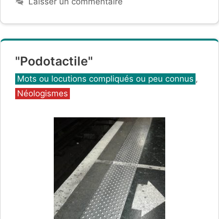
Laisser un commentaire
"Podotactile"
Catégories
Mots ou locutions compliqués ou peu connus
,
Néologismes