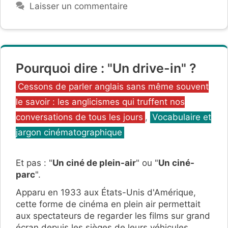
Laisser un commentaire
Pourquoi dire : "Un drive-in" ?
Catégories
Cessons de parler anglais sans même souvent
le savoir : les anglicismes qui truffent nos
conversations de tous les jours
,
Vocabulaire et
jargon cinématographique
Et pas : "
Un ciné de plein-air
" ou "
Un ciné-
parc
".
Apparu en 1933 aux États-Unis d'Amérique,
cette forme de cinéma en plein air permettait
aux spectateurs de regarder les films sur grand
écran depuis les sièges de leurs véhicules,