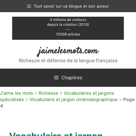
Aller
Tout savoir sur ce blogue et son auteur
au
contenu
4 millions de visiteurs
depuis la création (2019)
---
10069 articles
jaimelesmots.com
Richesse et défense de la langue française
Chapitres
J'aime les mots
>
Richesse
>
Vocabulaires et jargons
spécialisés
>
Vocabulaire et jargon cinématographique
>
Page
4
Vocabulaire et jargon