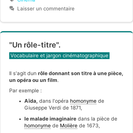
Laisser un commentaire
"Un rôle-titre".
Catégories
Vocabulaire et jargon cinématographique
Il s'agit dun
rôle donnant son titre à une pièce,
un opéra ou un film
.
Par exemple :
Aïda,
dans l'opéra
homonyme
de
Giuseppe Verdi de 1871,
le malade imaginaire
dans la pièce de
homonyme
de
Molière
de 1673,