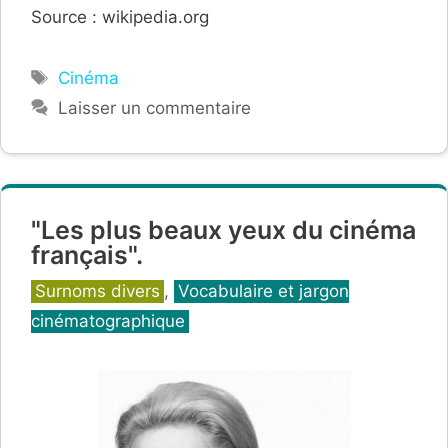
Source : wikipedia.org
Étiquettes
Cinéma
Laisser un commentaire
"Les plus beaux yeux du cinéma
français".
Catégories
Surnoms divers
,
Vocabulaire et jargon
cinématographique