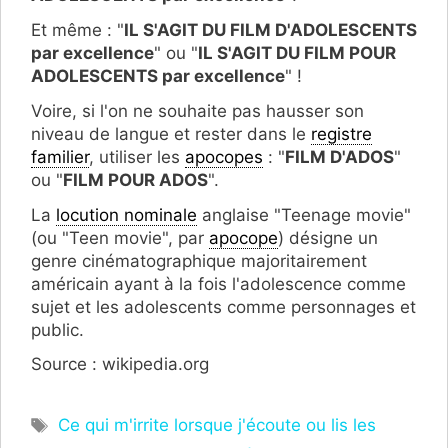
Et même : "
IL S'AGIT DU FILM D'ADOLESCENTS
par excellence
" ou "
IL S'AGIT DU FILM POUR
ADOLESCENTS par excellence
" !
Voire, si l'on ne souhaite pas hausser son
niveau de langue et rester dans le
registre
familier
, utiliser les
apocopes
: "
FILM D'ADOS
"
ou "
FILM POUR ADOS
".
La
locution nominale
anglaise "Teenage movie"
(ou "Teen movie", par
apocope
) désigne un
genre cinématographique majoritairement
américain ayant à la fois l'adolescence comme
sujet et les adolescents comme personnages et
public.
Source : wikipedia.org
Étiquettes
Ce qui m'irrite lorsque j'écoute ou lis les