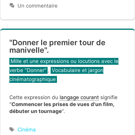
Un commentaire
"Donner le premier tour de
manivelle".
Catégories
Mille et une expressions ou locutions avec le
verbe "Donner"
,
Vocabulaire et jargon
cinématographique
Cette expression du
langage courant
signifie
"
Commencer les prises de vues d'un film,
débuter un tournage
".
Étiquettes
Cinéma