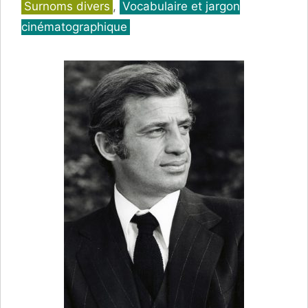
Catégories
Surnoms divers
,
Vocabulaire et jargon
cinématographique