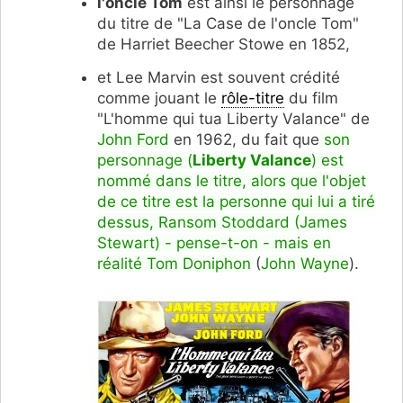
l'oncle Tom
est ainsi le personnage
du titre de "La Case de l'oncle Tom"
de Harriet Beecher Stowe en 1852,
et Lee Marvin est souvent crédité
comme jouant le
rôle-titre
du film
"L'homme qui tua Liberty Valance" de
John Ford
en 1962, du fait que
son
personnage (
Liberty Valance
) est
nommé dans le titre, alors que l'objet
de ce titre est la personne qui lui a tiré
dessus, Ransom Stoddard (James
Stewart) - pense-t-on - mais en
réalité Tom Doniphon
(
John Wayne
).