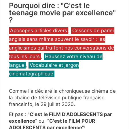
Pourquoi dire : "C'est le
teenage movie par excellence"
?
Catégories
Apocopes articles divers
,
Cessons de parler
anglais sans même souvent le savoir : les
anglicismes qui truffent nos conversations de
tous les jours
,
Haussez votre niveau de
langue
,
Vocabulaire et jargon
cinématographique
Comme l'a déclaré la chroniqueuse cinéma de
la chaîne de télévision publique française
franceinfo, le 29 juillet 2020.
Et pas : "
C'est le FILM D'ADOLESCENTS par
excellence
" ou "
C'est le FILM POUR
ADOLESCENTS par excellence
"!