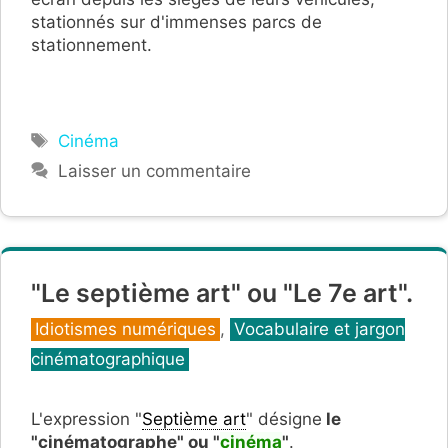
stationnés sur d'immenses parcs de
stationnement.
Étiquettes
Cinéma
Laisser un commentaire
"Le septième art" ou "Le 7e art".
Catégories
Idiotismes numériques
,
Vocabulaire et jargon
cinématographique
L'expression "
Septième art
" désigne
le
"cinématographe" ou "
cinéma
"
.