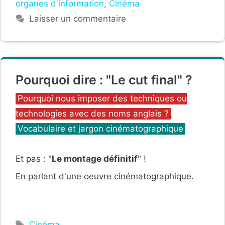
organes d'information
,
Cinéma
Laisser un commentaire
Pourquoi dire : "Le cut final" ?
Catégories
Pourquoi nous imposer des techniques ou
technologies avec des noms anglais ?
,
Vocabulaire et jargon cinématographique
Et pas : "
Le montage définitif
" !
En parlant d'une oeuvre cinématographique.
Étiquettes
Cinéma