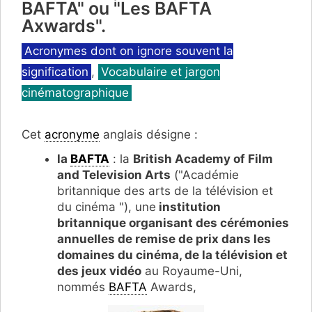
BAFTA" ou "Les BAFTA
Axwards".
Catégories
Acronymes dont on ignore souvent la
signification
,
Vocabulaire et jargon
cinématographique
Cet
acronyme
anglais désigne :
la
BAFTA
: la
British Academy of Film
and Television Arts
("Académie
britannique des arts de la télévision et
du cinéma "), une
institution
britannique organisant des cérémonies
annuelles de remise de prix dans les
domaines du cinéma, de la télévision et
des jeux vidéo
au Royaume-Uni,
nommés
BAFTA
Awards,