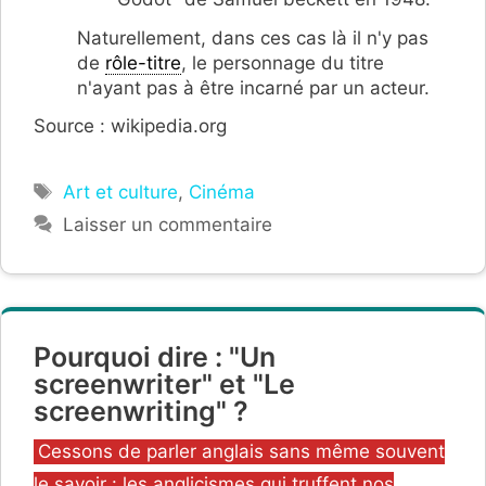
Naturellement, dans ces cas là il n'y pas
de
rôle-titre
, le personnage du titre
n'ayant pas à être incarné par un acteur.
Source : wikipedia.org
Étiquettes
Art et culture
,
Cinéma
Laisser un commentaire
Pourquoi dire : "Un
screenwriter" et "Le
screenwriting" ?
Catégories
Cessons de parler anglais sans même souvent
le savoir : les anglicismes qui truffent nos