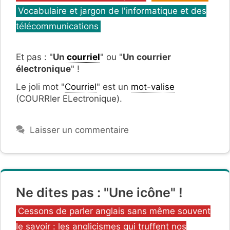
Vocabulaire et jargon de l'informatique et des
télécommunications
Et pas : "
Un
courriel
" ou "
Un courrier
électronique
" !
Le joli mot "
Courriel
" est un
mot-valise
(COURRIer ELectronique).
Laisser un commentaire
Ne dites pas : "Une icône" !
Catégories
Cessons de parler anglais sans même souvent
le savoir : les anglicismes qui truffent nos