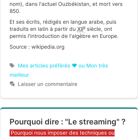
nom), dans l'actuel Ouzbékistan, et mort vers
850.
Et ses écrits, rédigés en langue arabe, puis
e
traduits en latin à partir du
XII
siècle, ont
permis l'introduction de l'algèbre en Europe.
Source : wikipedia.org
Étiquettes
Mes articles préférés ❤ ou Mon très
meilleur
Laisser un commentaire
Pourquoi dire : "Le streaming" ?
Catégories
Pourquoi nous imposer des techniques ou