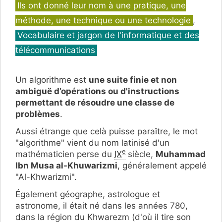
Catégories
Ils ont donné leur nom à une pratique, une
méthode, une technique ou une technologie
,
Vocabulaire et jargon de l'informatique et des
télécommunications
Un algorithme est
une suite finie et non
ambiguë d’opérations ou d'instructions
permettant de résoudre une classe de
problèmes
.
Aussi étrange que celà puisse paraître, le mot
"algorithme" vient du nom latinisé d'un
e
mathématicien perse du
IX
siècle,
Muhammad
Ibn Musa al-Khuwarizmi
, généralement appelé
"Al-Khwarizmi".
Également géographe, astrologue et
astronome, il était né dans les années 780,
dans la région du Khwarezm (d'où il tire son