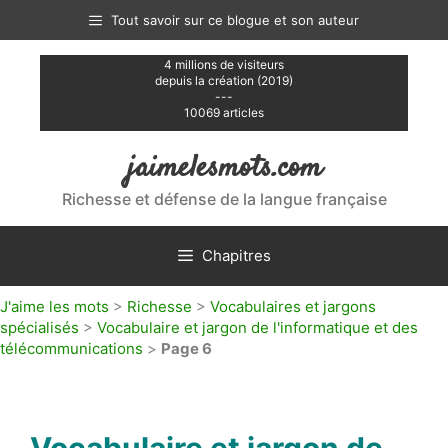
Aller
Tout savoir sur ce blogue et son auteur
au
contenu
4 millions de visiteurs
depuis la création (2019)
---
10069 articles
jaimelesmots.com
Richesse et défense de la langue française
Chapitres
J'aime les mots
>
Richesse
>
Vocabulaires et jargons
spécialisés
>
Vocabulaire et jargon de l'informatique et des
télécommunications
>
Page 6
Vocabulaire et jargon de