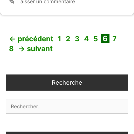
Laisser un commentaire
Page
Page
Page
Page
Page
Page
Page
Pag
6
←
précédent
1
2
3
4
5
7
8
→
suivant
Recherche
Rechercher :