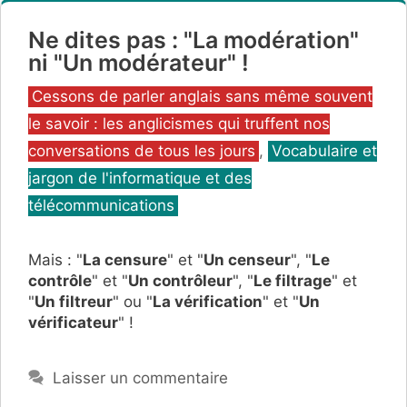
Ne dites pas : "La modération"
ni "Un modérateur" !
Catégories
Cessons de parler anglais sans même souvent
le savoir : les anglicismes qui truffent nos
conversations de tous les jours
,
Vocabulaire et
jargon de l'informatique et des
télécommunications
Mais : "
La censure
" et "
Un censeur
", "
Le
contrôle
" et "
Un contrôleur
", "
Le filtrage
" et
"
Un filtreur
" ou "
La vérification
" et "
Un
vérificateur
" !
Laisser un commentaire