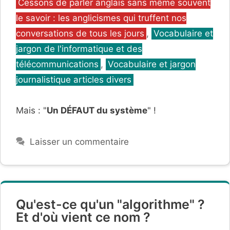
Catégories
Cessons de parler anglais sans même souvent
le savoir : les anglicismes qui truffent nos
conversations de tous les jours
,
Vocabulaire et
jargon de l'informatique et des
télécommunications
,
Vocabulaire et jargon
journalistique articles divers
Mais : "
Un DÉFAUT du système
" !
Laisser un commentaire
Qu'est-ce qu'un "algorithme" ?
Et d'où vient ce nom ?