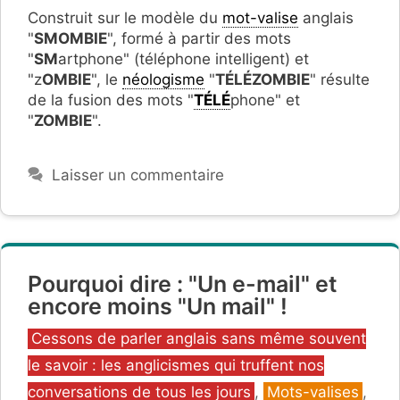
Construit sur le modèle du
mot-valise
anglais
"
SMOMBIE
", formé à partir des mots
"
SM
artphone" (téléphone intelligent) et
"z
OMBIE
", le
néologisme
"
TÉLÉZOMBIE
" résulte
de la fusion des mots "
TÉLÉ
phone" et
"
ZOMBIE
".
Laisser un commentaire
Pourquoi dire : "Un e-mail" et
encore moins "Un mail" !
Catégories
Cessons de parler anglais sans même souvent
le savoir : les anglicismes qui truffent nos
conversations de tous les jours
,
Mots-valises
,