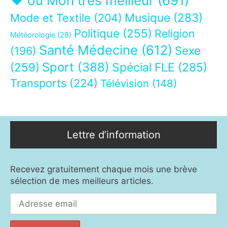
❤ ou Mon très meilleur
(691)
Musique
(283)
Mode et Textile
(204)
Politique
(255)
Religion
Météorologie
(28)
Santé Médecine
(612)
Sexe
(196)
Sport
(388)
(259)
Spécial FLE
(285)
Transports
(224)
Télévision
(148)
Lettre d’information
Recevez gratuitement chaque mois une brève
sélection de mes meilleurs articles.