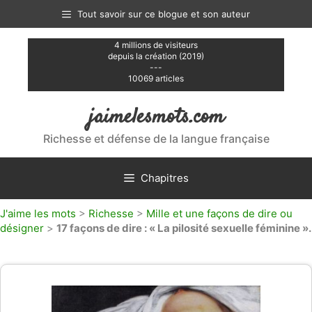
Aller
Tout savoir sur ce blogue et son auteur
au
contenu
4 millions de visiteurs
depuis la création (2019)
---
10069 articles
jaimelesmots.com
Richesse et défense de la langue française
Chapitres
J'aime les mots
>
Richesse
>
Mille et une façons de dire ou
désigner
>
17 façons de dire : « La pilosité sexuelle féminine ».