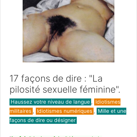
17 façons de dire : "La
pilosité sexuelle féminine".
Catégories
Haussez votre niveau de langue
,
Idiotismes
militaires
,
Idiotismes numériques
,
Mille et une
façons de dire ou désigner