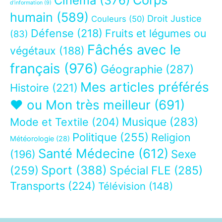
Cinéma
(376)
d’information
(9)
humain
(589)
Droit Justice
Couleurs
(50)
Défense
(218)
Fruits et légumes ou
(83)
Fâchés avec le
végétaux
(188)
français
(976)
Géographie
(287)
Mes articles préférés
Histoire
(221)
❤ ou Mon très meilleur
(691)
Musique
(283)
Mode et Textile
(204)
Politique
(255)
Religion
Météorologie
(28)
Santé Médecine
(612)
Sexe
(196)
Sport
(388)
(259)
Spécial FLE
(285)
Transports
(224)
Télévision
(148)