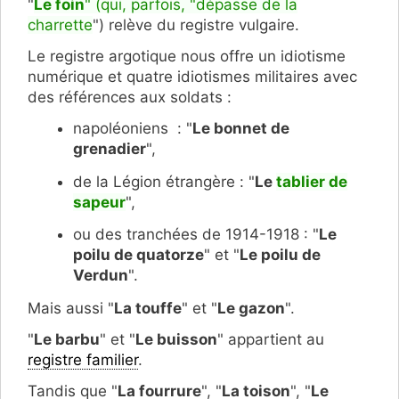
"
Le foin
" (qui, parfois, "dépasse de la
charrette
") relève du registre vulgaire.
Le registre argotique nous offre un idiotisme
numérique et quatre idiotismes militaires avec
des références aux soldats :
napoléoniens : "
Le bonnet de
grenadier
",
de la Légion étrangère : "
Le
tablier de
sapeur
",
ou des tranchées de 1914-1918 : "
Le
poilu de quatorze
" et "
Le poilu de
Verdun
".
Mais aussi "
La touffe
" et "
Le gazon
".
"
Le barbu
" et "
Le buisson
" appartient au
registre familier
.
Tandis que "
La fourrure
", "
La toison
", "
Le