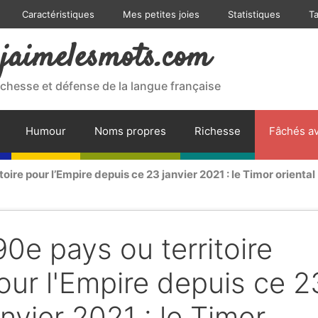
Caractéristiques
Mes petites joies
Statistiques
T
jaimelesmots.com
ichesse et défense de la langue française
Humour
Noms propres
Richesse
Fâchés av
toire pour l’Empire depuis ce 23 janvier 2021 : le Timor oriental 
90e pays ou territoire
our l'Empire depuis ce 2
anvier 2021 : le Timor