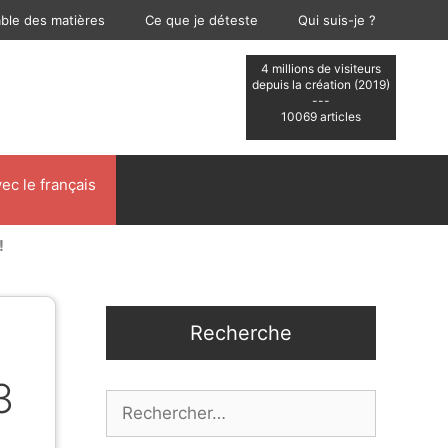
able des matières
Ce que je déteste
Qui suis-je ?
4 millions de visiteurs
depuis la création (2019)
---
10069 articles
ec le français
!
Recherche
3
Rechercher :