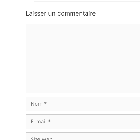
Laisser un commentaire
Commentaire
Nom
E-
mail
Site