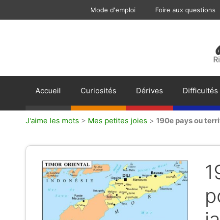
Aller
Mode d'emploi
Foire aux questions
au
contenu
R
Accueil
Curiosités
Dérives
Difficultés
J'aime les mots
>
Mes petites joies
>
190e pays ou terri
1
p
j