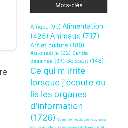
Mots-clés
Alimentation
Afrique
(90)
Animaux
(717)
(425)
Art et culture
(180)
Automobile
(92)
Bande
Boisson
(148)
dessinée
(84)
Ce qui m'irrite
re
lorsque j'écoute ou
lis les organes
d'information
(1726)
Ce qui me met du baume au coeur
lorsque j’écoute ou lis les organes d’information
(9)