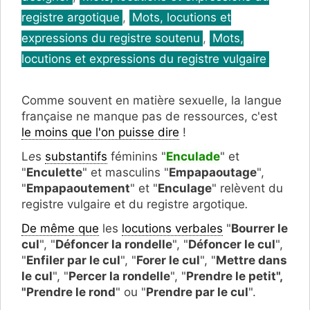
registre argotique
,
Mots, locutions et
expressions du registre soutenu
,
Mots,
locutions et expressions du registre vulgaire
Comme souvent en matière sexuelle, la langue
française ne manque pas de ressources, c'est
le moins que l'on puisse dire
!
L
e
s
substantifs
féminins "
Enculade
" et
"
Enculette
" et masculins "
Empapaoutage
",
"
Empapaoutement
" et "
Enculage
" relèvent du
registre vulgaire et du registre argotique
.
De même que
les
locutions verbales
"
Bourrer le
cul
", "
Défoncer la rondelle
", "
Défoncer le cul
",
"
Enfiler par le cul
", "
Forer le cul
", "
Mettre dans
le cul
", "
Percer la rondelle
", "
Prendre le petit",
"Prendre le rond
" ou "
Prendre par le cul
".