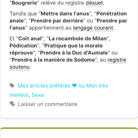
"
Bougrerie
" relève du registre
désuet
.
Tandis que "
Mettre dans l'anus
", "
Pénétration
anale
", "
Prendre par derrière
" ou "
Prendre par
l'anus
" appartiennent au
langage courant
.
Et "
Coït anal
", "
La rocambole de Milan
",
Pédication
", "
Pratique que la morale
réprouve
", "
Prendre à la Duc d'Aumale
" ou
"
Prendre à la manière de Sodome
", au
registre
soutenu
.
Étiquettes
Mes articles préférés ❤ ou Mon très
meilleur
,
Sexe
Laisser un commentaire