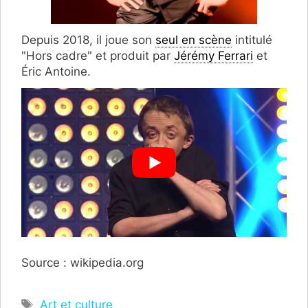
Depuis 2018, il joue son
seul en scène
intitulé
"Hors cadre" et produit par
Jérémy Ferrari
et
Éric Antoine.
Source : wikipedia.org
Étiquettes
Art et culture