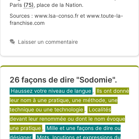
Paris
(75)
, place de la Nation.
Sources : www.lsa-conso.fr et www.toute-la-
franchise.com
Laisser un commentaire
26 façons de dire "Sodomie".
Catégories
Haussez votre niveau de langue
,
Ils ont donné
leur nom à une pratique, une méthode, une
technique ou une technologie
,
Localités
devant leur renommée ou dont le nom évoque
une pratique
,
Mille et une façons de dire ou
désigner
,
Mots, locutions et expressions du