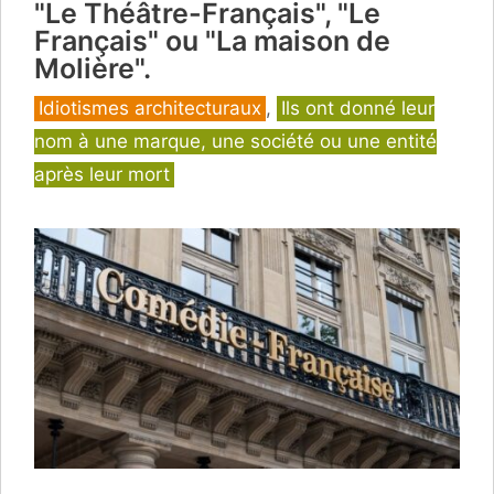
"Le Théâtre-Français", "Le
Français" ou "La maison de
Molière".
Catégories
Idiotismes architecturaux
,
Ils ont donné leur
nom à une marque, une société ou une entité
après leur mort