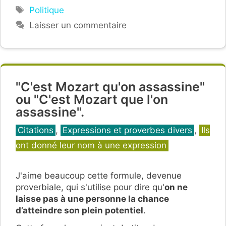
Étiquettes
Politique
Laisser un commentaire
"C'est Mozart qu'on assassine"
ou "C'est Mozart que l'on
assassine".
Catégories
Citations
,
Expressions et proverbes divers
,
Ils
ont donné leur nom à une expression
J'aime beaucoup cette formule, devenue
proverbiale, qui s'utilise pour dire qu'
on ne
laisse pas à une personne la chance
d’atteindre son plein potentiel
.