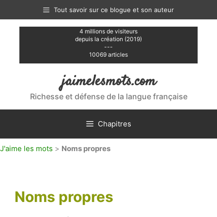
Aller
Tout savoir sur ce blogue et son auteur
au
contenu
4 millions de visiteurs
depuis la création (2019)
---
10069 articles
jaimelesmots.com
Richesse et défense de la langue française
Chapitres
J'aime les mots
>
Noms propres
Noms propres