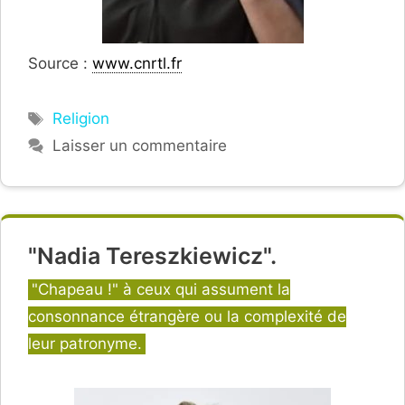
Source :
www.cnrtl.fr
Étiquettes
Religion
Laisser un commentaire
"Nadia Tereszkiewicz".
Catégories
"Chapeau !" à ceux qui assument la
consonnance étrangère ou la complexité de
leur patronyme.