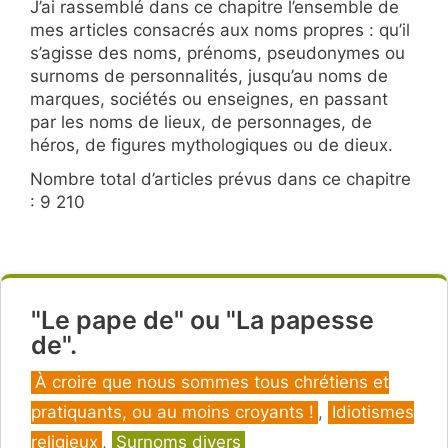
J’ai rassemblé dans ce chapitre l’ensemble de
mes articles consacrés aux noms propres : qu’il
s’agisse des noms, prénoms, pseudonymes ou
surnoms de personnalités, jusqu’au noms de
marques, sociétés ou enseignes, en passant
par les noms de lieux, de personnages, de
héros, de figures mythologiques ou de dieux.
Nombre total d’articles prévus dans ce chapitre
: 9 210
"Le pape de" ou "La papesse
de".
Catégories
À croire que nous sommes tous chrétiens et
pratiquants, ou au moins croyants !
,
Idiotismes
religieux
,
Surnoms divers