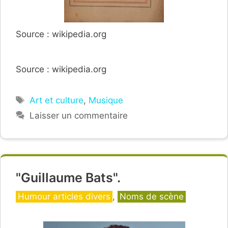
Source : wikipedia.org
Source : wikipedia.org
Étiquettes
Art et culture
,
Musique
Laisser un commentaire
"Guillaume Bats".
Catégories
Humour articles divers
,
Noms de scène