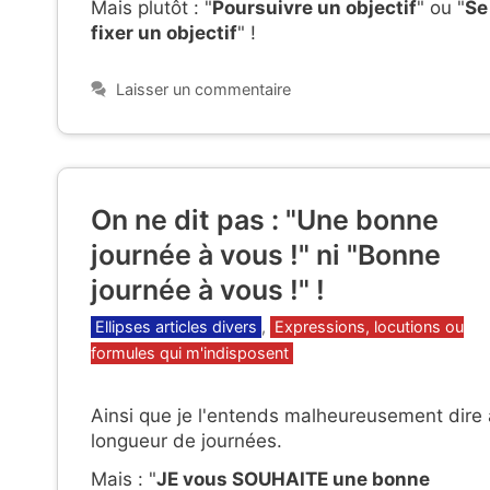
Mais plutôt : "
Poursuivre un objectif
" ou "
Se
fixer un objectif
" !
Laisser un commentaire
On ne dit pas : "Une bonne
journée à vous !" ni "Bonne
journée à vous !" !
Catégories
Ellipses articles divers
,
Expressions, locutions ou
formules qui m'indisposent
Ainsi que je l'entends malheureusement dire 
longueur de journées.
Mais : "
JE vous SOUHAITE une bonne