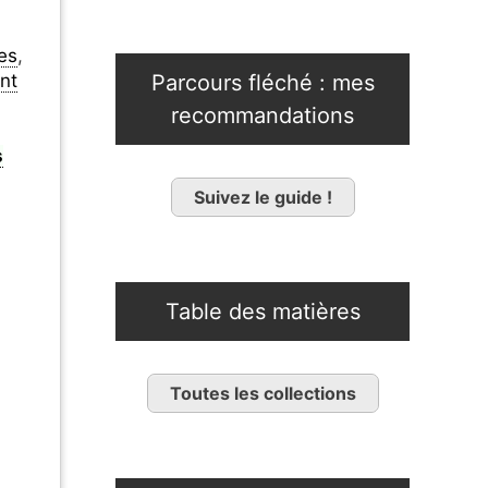
es
,
Parcours fléché : mes
ent
recommandations
s
Suivez le guide !
Table des matières
Toutes les collections