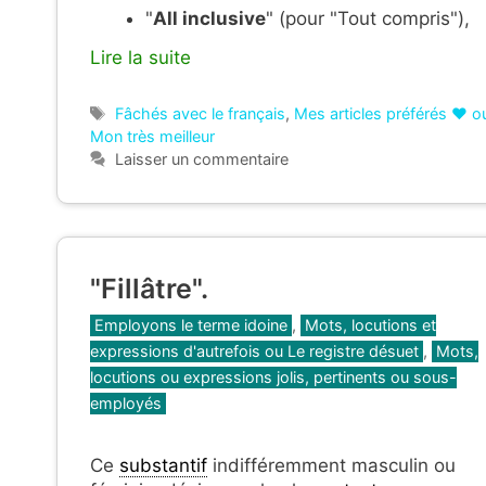
"
All inclusive
" (pour "Tout compris"),
Lire la suite
Étiquettes
Fâchés avec le français
,
Mes articles préférés ❤ o
Mon très meilleur
Laisser un commentaire
"Fillâtre".
Catégories
Employons le terme idoine
,
Mots, locutions et
expressions d'autrefois ou Le registre désuet
,
Mots,
locutions ou expressions jolis, pertinents ou sous-
employés
Ce
substantif
indifféremment masculin ou