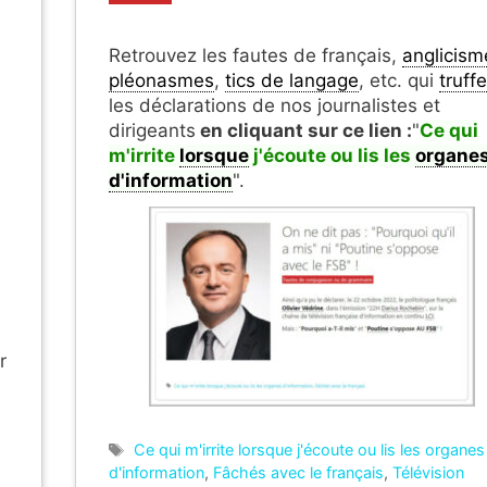
Retrouvez les fautes de français,
anglicism
pléonasmes
,
tics de langage
, etc. qui
truff
les déclarations de nos journalistes et
dirigeants
en cliquant sur ce lien :
"
Ce qui
m'irrite
lorsque
j'écoute ou lis
les
organe
d'information
".
r
Étiquettes
Ce qui m'irrite lorsque j'écoute ou lis les organes
d'information
,
Fâchés avec le français
,
Télévision