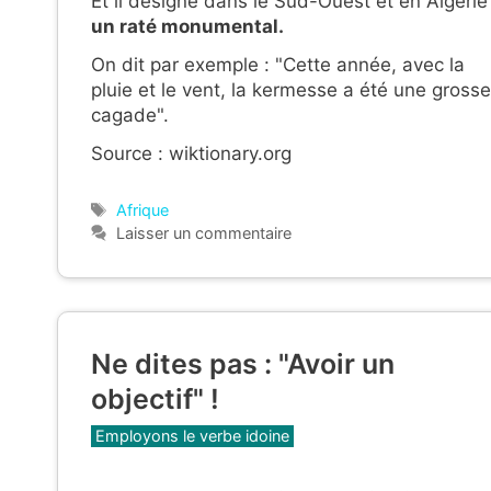
Et il désigne dans le Sud-Ouest et en Algérie 
un raté monumental.
On dit par exemple : "Cette année, avec la
pluie et le vent, la kermesse a été une grosse
cagade".
Source : wiktionary.org
Étiquettes
Afrique
Laisser un commentaire
Ne dites pas : "Avoir un
objectif" !
Catégories
Employons le verbe idoine