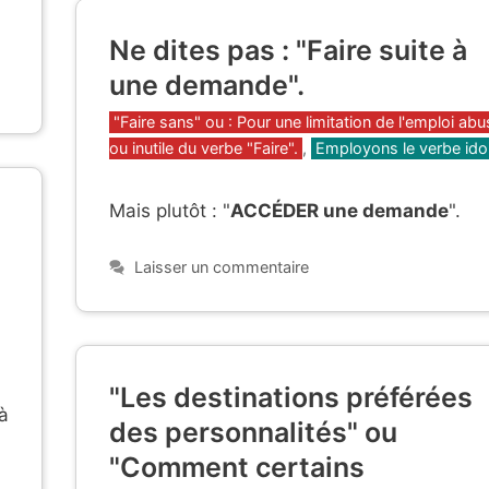
Ne dites pas : "Faire suite à
une demande".
Catégories
"Faire sans" ou : Pour une limitation de l'emploi abu
ou inutile du verbe "Faire".
,
Employons le verbe ido
Mais plutôt : "
ACCÉDER une demande
".
Laisser un commentaire
"Les destinations préférées
à
des personnalités" ou
"Comment certains