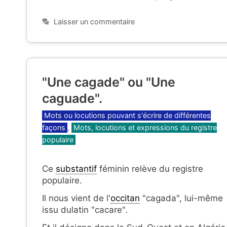
Laisser un commentaire
"Une cagade" ou "Une
caguade".
Catégories
Mots ou locutions pouvant s'écrire de différentes
façons
,
Mots, locutions et expressions du registre
populaire
Ce
substantif
féminin relève du registre
populaire.
Il nous vient de l'
occitan
"cagada", lui-même
issu dulatin "cacare".