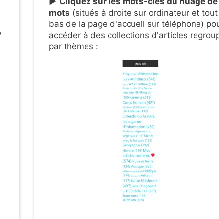
▶︎
Cliquez sur les mots-clés du nuage de
mots
(situés à droite sur ordinateur et tout
bas de la page d'accueil sur téléphone) po
,
accéder à des collections d'articles regrou
par thèmes :
e