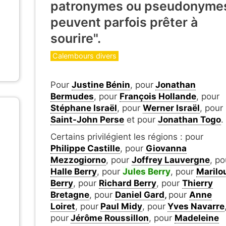
patronymes ou pseudonyme
peuvent parfois prêter à
sourire".
Catégories
Calembours divers
Pour
Justine Bénin
, pour
Jonathan
Bermudes
, pour
François Hollande
, pour
Stéphane Israël
, pour
Werner Israël
, pour
Saint-John Perse
et pour
Jonathan Togo
.
Certains privilégient les régions : pour
Philippe Castille
, pour
Giovanna
Mezzogiorno
, pour
Joffrey Lauvergne
, po
Halle Berry
, pour
Jules Berry
, pour
Marilo
Berry
, pour
Richard Berry
, pour
Thierry
Bretagne
, pour
Daniel Gard
,
pour
Anne
Loiret
, pour
Paul Midy
, pour
Yves Navarre
pour
Jérôme Roussillon
, pour
Madeleine