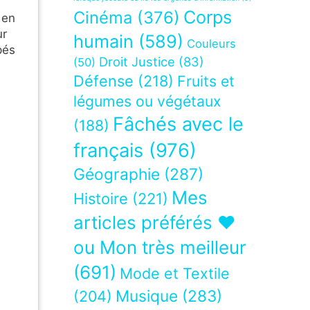
Corps
Cinéma
(376)
 en
ur
humain
(589)
Couleurs
pés
Droit Justice
(83)
(50)
Défense
(218)
Fruits et
légumes ou végétaux
Fâchés avec le
(188)
français
(976)
Géographie
(287)
Mes
Histoire
(221)
articles préférés ❤
ou Mon très meilleur
(691)
Mode et Textile
Musique
(283)
(204)