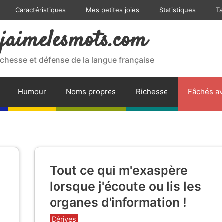
Caractéristiques
Mes petites joies
Statistiques
T
jaimelesmots.com
ichesse et défense de la langue française
Humour
Noms propres
Richesse
Fâchés av
Tout ce qui m'exaspère
lorsque j'écoute ou lis les
organes d'information !
Catégories
Dérives