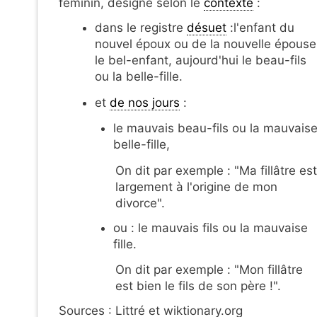
féminin, désigne selon le
contexte
:
dans le registre
désuet
:l'enfant du
nouvel époux ou de la nouvelle épouse
le bel-enfant, aujourd'hui le beau-fils
ou la belle-fille.
et
de nos jours
:
le mauvais beau-fils ou la mauvais
belle-fille,
On dit par exemple : "Ma fillâtre est
largement à l'origine de mon
divorce".
ou : le mauvais fils ou la mauvaise
fille.
On dit par exemple : "Mon fillâtre
est bien le fils de son père !".
Sources : Littré et wiktionary.org