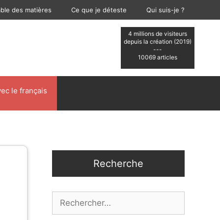
able des matières
Ce que je déteste
Qui suis-je ?
4 millions de visiteurs
depuis la création (2019)
---
10069 articles
ec le français
Recherche
Rechercher :