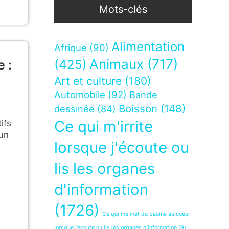
Mots-clés
Alimentation
Afrique
(90)
Animaux
(717)
 :
(425)
Art et culture
(180)
Automobile
(92)
Bande
Boisson
(148)
dessinée
(84)
Ce qui m'irrite
ifs
un
lorsque j'écoute ou
lis les organes
d'information
(1726)
Ce qui me met du baume au coeur
lorsque j’écoute ou lis les organes d’information
(9)