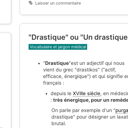
Laisser un commentaire
"Drastique" ou "Un drastique
Catégories
Vocabulaire et jargon médical
"
Drastique
"est un adjectif qui nous
vient du grec "drastikos" ("actif,
efficace, énergique") et qui signifie e
français :
depuis le
XVIIIe siècle
, en médeci
:
très énergique, pour un remède
On parle par exemple d'un "
purga
drastique" pour désigner un laxat
brutal.