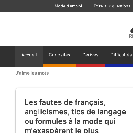
Aller
Mode d'emploi
Foire aux questions
au
contenu
R
Accueil
Curiosités
Dérives
Difficultés
J'aime les mots
Les fautes de français,
anglicismes, tics de langage
ou formules à la mode qui
m'exaspèrent le plus