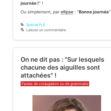
journée !
" !
Ou simplement, par
ellipse
: "
Bonne journée
"
Étiquettes
Spécial FLE
Laisser un commentaire
On ne dit pas : "Sur lesquels
chacune des aiguilles sont
attachées" !
Catégories
Fautes de conjugaison ou de grammaire