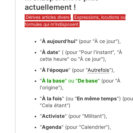
actuellement !
Catégories
Dérives articles divers
,
Expressions, locutions ou
formules qui m'indisposent
"
À aujourd'hui"
(pour "À ce jour"),
"
À date
" ( (pour "Pour l'instant", "À
cette heure" ou "À ce jour"),
"
À l'époque
" (pour "
Autrefois
"),
"
À la base
" ou "
De base
" (pour "À
l'origine"),
"
À la fois
" (ou "
En même temps
") (pou
"Cela étant")
"
Activiste
" (pour "Militant"),
"
Agenda
" (pour "Calendrier"),