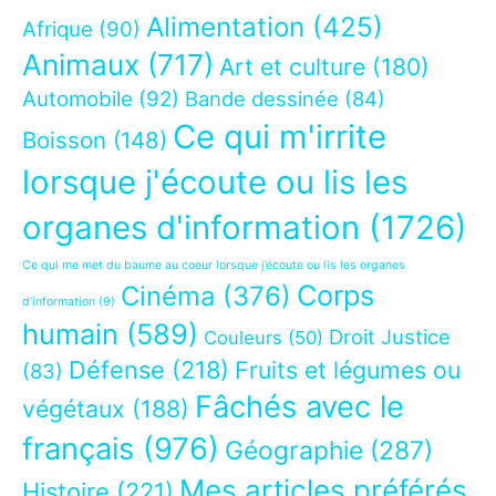
Alimentation
(425)
Afrique
(90)
Animaux
(717)
Art et culture
(180)
Automobile
(92)
Bande dessinée
(84)
Ce qui m'irrite
Boisson
(148)
lorsque j'écoute ou lis les
organes d'information
(1726)
Ce qui me met du baume au coeur lorsque j’écoute ou lis les organes
Corps
Cinéma
(376)
d’information
(9)
humain
(589)
Droit Justice
Couleurs
(50)
Défense
(218)
Fruits et légumes ou
(83)
Fâchés avec le
végétaux
(188)
français
(976)
Géographie
(287)
Mes articles préférés
Histoire
(221)