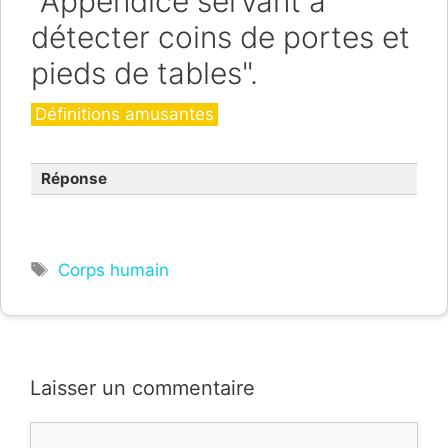
"Appendice servant à
détecter coins de portes et
pieds de tables".
Catégories
Définitions amusantes
Réponse
Étiquettes
Corps humain
Laisser un commentaire
Commentaire