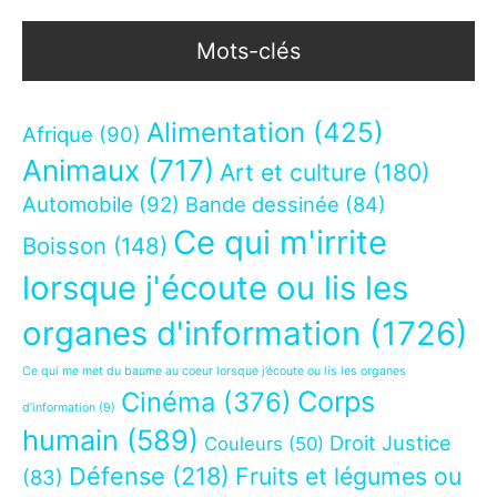
Mots-clés
Alimentation
(425)
Afrique
(90)
Animaux
(717)
Art et culture
(180)
Automobile
(92)
Bande dessinée
(84)
Ce qui m'irrite
Boisson
(148)
lorsque j'écoute ou lis les
organes d'information
(1726)
Ce qui me met du baume au coeur lorsque j’écoute ou lis les organes
Corps
Cinéma
(376)
d’information
(9)
humain
(589)
Droit Justice
Couleurs
(50)
Défense
(218)
Fruits et légumes ou
(83)