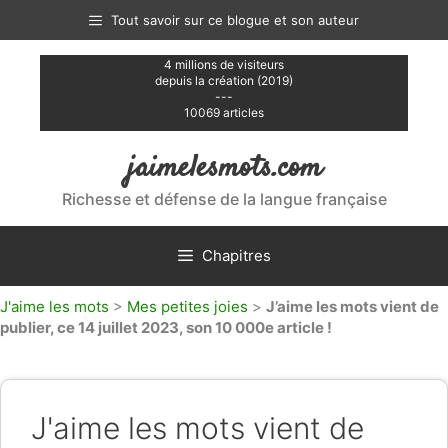
Aller
Tout savoir sur ce blogue et son auteur
au
contenu
4 millions de visiteurs
depuis la création (2019)
---
10069 articles
jaimelesmots.com
Richesse et défense de la langue française
Chapitres
J'aime les mots
>
Mes petites joies
>
J’aime les mots vient de
publier, ce 14 juillet 2023, son 10 000e article !
J'aime les mots vient de