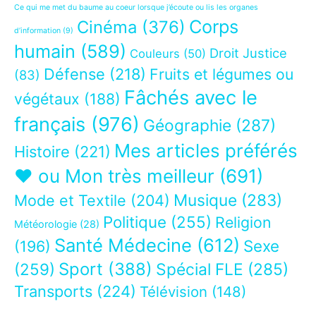
Ce qui me met du baume au coeur lorsque j’écoute ou lis les organes
Corps
Cinéma
(376)
d’information
(9)
humain
(589)
Droit Justice
Couleurs
(50)
Défense
(218)
Fruits et légumes ou
(83)
Fâchés avec le
végétaux
(188)
français
(976)
Géographie
(287)
Mes articles préférés
Histoire
(221)
❤ ou Mon très meilleur
(691)
Musique
(283)
Mode et Textile
(204)
Politique
(255)
Religion
Météorologie
(28)
Santé Médecine
(612)
Sexe
(196)
Sport
(388)
(259)
Spécial FLE
(285)
Transports
(224)
Télévision
(148)