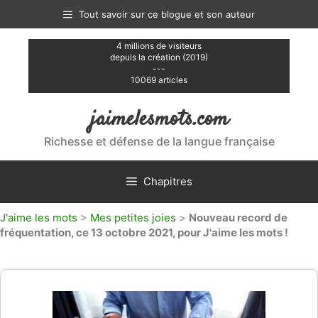
Aller
Tout savoir sur ce blogue et son auteur
au
contenu
4 millions de visiteurs
depuis la création (2019)
---
10069 articles
jaimelesmots.com
Richesse et défense de la langue française
Chapitres
J'aime les mots
>
Mes petites joies
>
Nouveau record de
fréquentation, ce 13 octobre 2021, pour J'aime les mots !