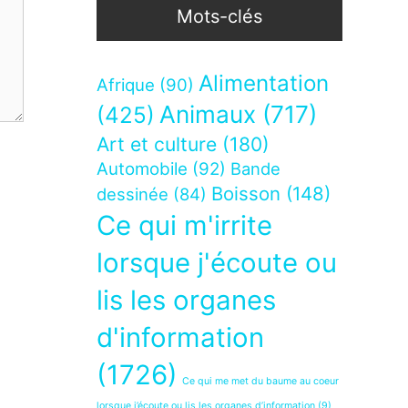
Mots-clés
Alimentation
Afrique
(90)
Animaux
(717)
(425)
Art et culture
(180)
Automobile
(92)
Bande
Boisson
(148)
dessinée
(84)
Ce qui m'irrite
lorsque j'écoute ou
lis les organes
d'information
(1726)
Ce qui me met du baume au coeur
lorsque j’écoute ou lis les organes d’information
(9)