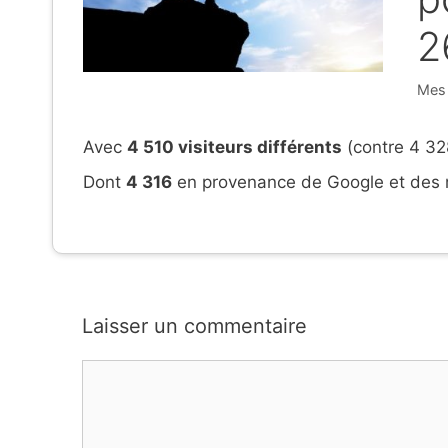
2
Caté
Mes 
Avec
4 510 visiteurs différents
(contre 4 328
Dont
4 316
en provenance de Google et des m
Laisser un commentaire
Commentaire