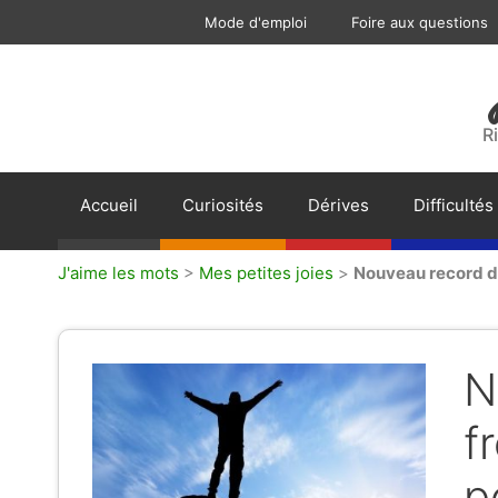
Aller
Mode d'emploi
Foire aux questions
au
contenu
R
Accueil
Curiosités
Dérives
Difficultés
J'aime les mots
>
Mes petites joies
>
Nouveau record de
N
f
p