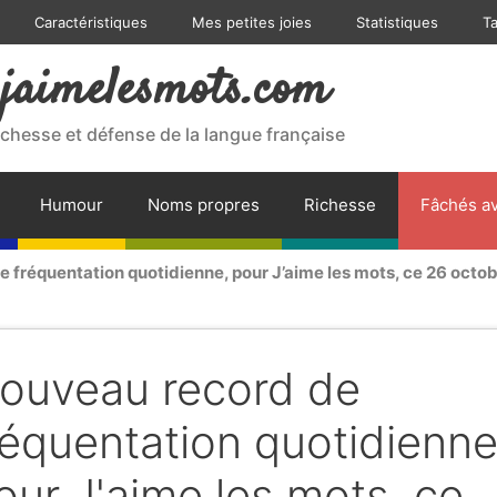
Caractéristiques
Mes petites joies
Statistiques
T
jaimelesmots.com
ichesse et défense de la langue française
Humour
Noms propres
Richesse
Fâchés av
 fréquentation quotidienne, pour J’aime les mots, ce 26 octob
ouveau record de
réquentation quotidienne
our J'aime les mots, ce