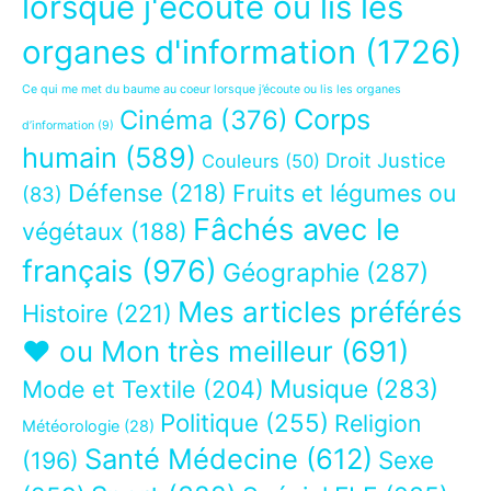
lorsque j'écoute ou lis les
organes d'information
(1726)
Ce qui me met du baume au coeur lorsque j’écoute ou lis les organes
Corps
Cinéma
(376)
d’information
(9)
humain
(589)
Droit Justice
Couleurs
(50)
Défense
(218)
Fruits et légumes ou
(83)
Fâchés avec le
végétaux
(188)
français
(976)
Géographie
(287)
Mes articles préférés
Histoire
(221)
❤ ou Mon très meilleur
(691)
Musique
(283)
Mode et Textile
(204)
Politique
(255)
Religion
Météorologie
(28)
Santé Médecine
(612)
Sexe
(196)