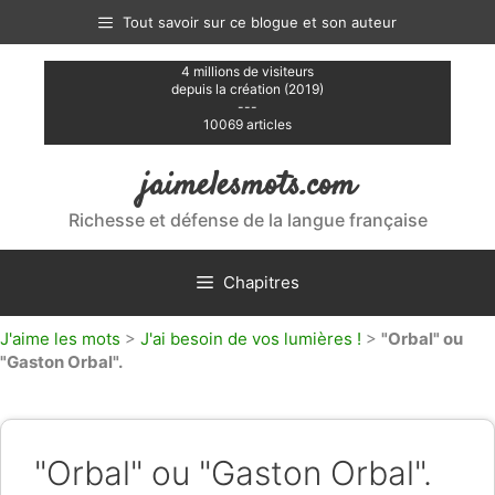
Aller
Tout savoir sur ce blogue et son auteur
au
contenu
4 millions de visiteurs
depuis la création (2019)
---
10069 articles
jaimelesmots.com
Richesse et défense de la langue française
Chapitres
J'aime les mots
>
J'ai besoin de vos lumières !
>
"Orbal" ou
"Gaston Orbal".
"Orbal" ou "Gaston Orbal".