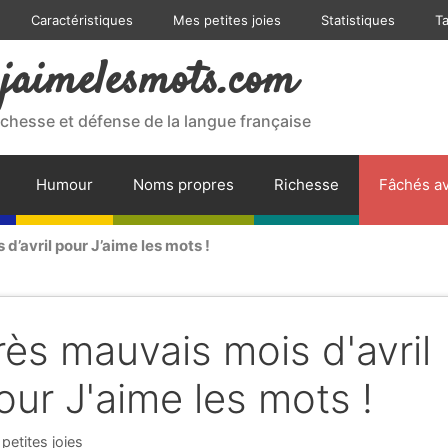
Caractéristiques
Mes petites joies
Statistiques
T
jaimelesmots.com
ichesse et défense de la langue française
Humour
Noms propres
Richesse
Fâchés av
d’avril pour J’aime les mots !
rès mauvais mois d'avril
our J'aime les mots !
gories
petites joies