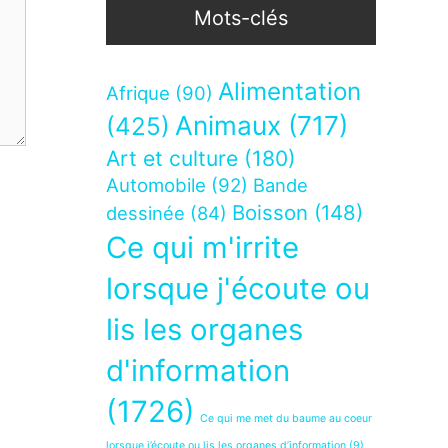
Mots-clés
Alimentation
Afrique
(90)
Animaux
(717)
(425)
Art et culture
(180)
Automobile
(92)
Bande
Boisson
(148)
dessinée
(84)
Ce qui m'irrite
lorsque j'écoute ou
lis les organes
d'information
(1726)
Ce qui me met du baume au coeur
lorsque j’écoute ou lis les organes d’information
(9)