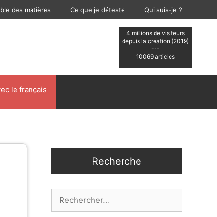
able des matières
Ce que je déteste
Qui suis-je ?
4 millions de visiteurs
depuis la création (2019)
---
10069 articles
ec le français
Recherche
Rechercher :