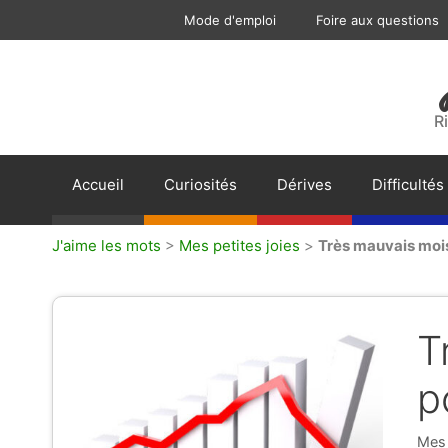
Aller
Mode d'emploi
Foire aux questions
au
contenu
R
Accueil
Curiosités
Dérives
Difficultés
J'aime les mots
>
Mes petites joies
>
Très mauvais mois 
T
p
Caté
Mes 