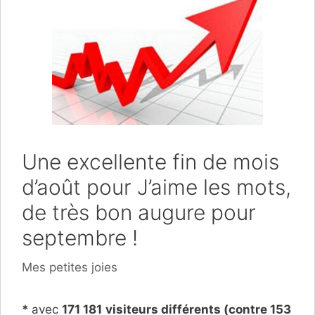
Une excellente fin de mois
d’août pour J’aime les mots,
de très bon augure pour
septembre !
Catégories
Mes petites joies
*
avec
1
71 1
81
visiteurs différents (contre 153