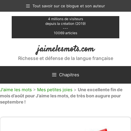
Aller
Tout savoir sur ce blogue et son auteur
au
contenu
4 millions de visiteurs
depuis la création (2019)
---
10069 articles
jaimelesmots.com
Richesse et défense de la langue française
Chapitres
J'aime les mots
>
Mes petites joies
>
Une excellente fin de
mois d’août pour J’aime les mots, de très bon augure pour
septembre !