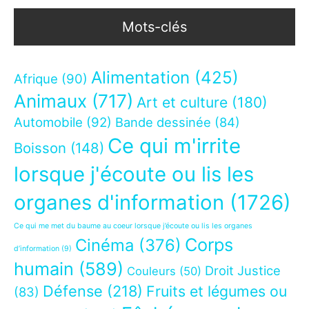
Mots-clés
Alimentation
(425)
Afrique
(90)
Animaux
(717)
Art et culture
(180)
Automobile
(92)
Bande dessinée
(84)
Ce qui m'irrite
Boisson
(148)
lorsque j'écoute ou lis les
organes d'information
(1726)
Ce qui me met du baume au coeur lorsque j’écoute ou lis les organes
Corps
Cinéma
(376)
d’information
(9)
humain
(589)
Droit Justice
Couleurs
(50)
Défense
(218)
Fruits et légumes ou
(83)