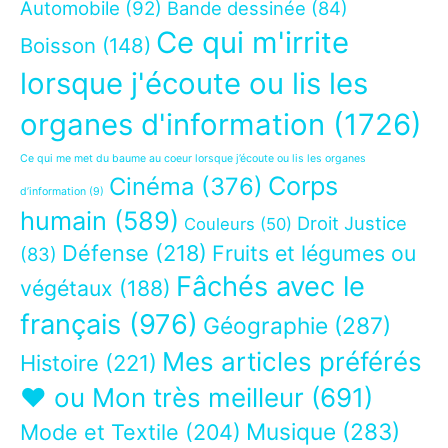
Automobile
(92)
Bande dessinée
(84)
Ce qui m'irrite
Boisson
(148)
lorsque j'écoute ou lis les
organes d'information
(1726)
Ce qui me met du baume au coeur lorsque j’écoute ou lis les organes
Corps
Cinéma
(376)
d’information
(9)
humain
(589)
Droit Justice
Couleurs
(50)
Défense
(218)
Fruits et légumes ou
(83)
Fâchés avec le
végétaux
(188)
français
(976)
Géographie
(287)
Mes articles préférés
Histoire
(221)
❤ ou Mon très meilleur
(691)
Musique
(283)
Mode et Textile
(204)