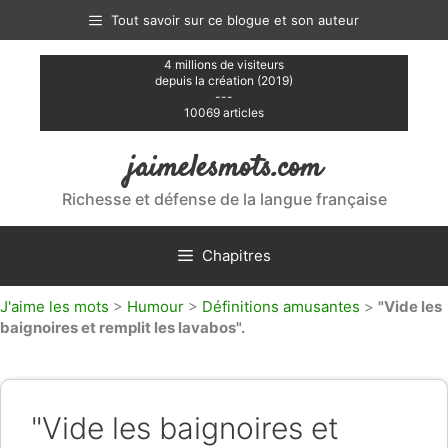
Aller
Tout savoir sur ce blogue et son auteur
au
contenu
4 millions de visiteurs
depuis la création (2019)
---
10069 articles
jaimelesmots.com
Richesse et défense de la langue française
Chapitres
J'aime les mots
>
Humour
>
Définitions amusantes
>
"Vide les
baignoires et remplit les lavabos".
"Vide les baignoires et