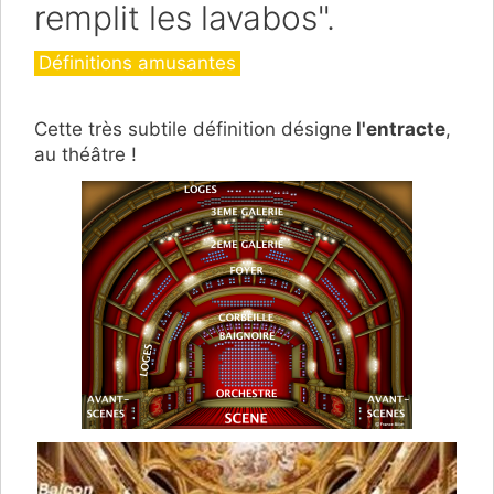
remplit les lavabos".
Catégories
Définitions amusantes
Cette très subtile définition désigne
l'entracte
,
au théâtre !